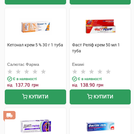
Кетонал крем 5 % 30 г 1 туба
Фаст Реліф крем 50 мл 1
туба
Салютас Фарма
Емамі
Є в наявності
Є в наявності
137.70
грн
138.90
грн
від
від
КУПИТИ
КУПИТИ