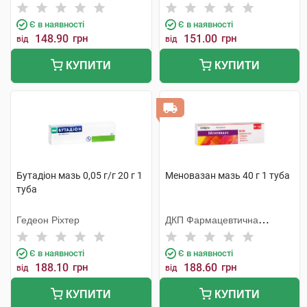
Є в наявності
Є в наявності
148.90
грн
151.00
грн
від
від
КУПИТИ
КУПИТИ
Бутадіон мазь 0,05 г/г 20 г 1
Меновазан мазь 40 г 1 туба
туба
Гедеон Ріхтер
ДКП Фармацевтична
фабрика
Є в наявності
Є в наявності
188.10
грн
188.60
грн
від
від
КУПИТИ
КУПИТИ