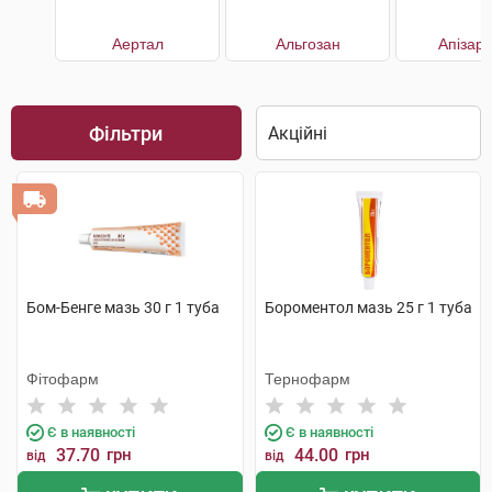
Аертал
Альгозан
Апізар
Фільтри
Бом-Бенге мазь 30 г 1 туба
Бороментол мазь 25 г 1 туба
Фітофарм
Тернофарм
Є в наявності
Є в наявності
37.70
грн
44.00
грн
від
від