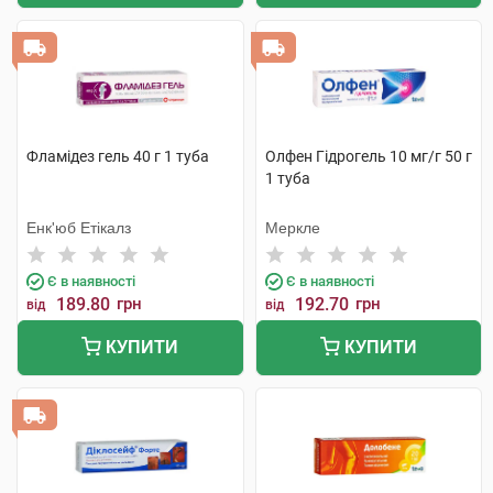
Фламідез гель 40 г 1 туба
Олфен Гідрогель 10 мг/г 50 г
1 туба
Енк'юб Етікалз
Меркле
Є в наявності
Є в наявності
189.80
грн
192.70
грн
від
від
КУПИТИ
КУПИТИ