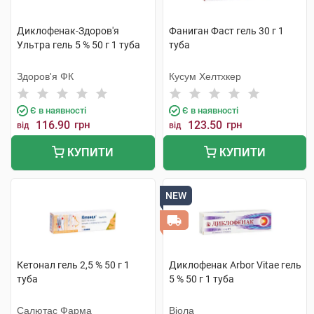
Диклофенак-Здоров'я
Фаниган Фаст гель 30 г 1
Ультра гель 5 % 50 г 1 туба
туба
Здоров'я ФК
Кусум Хелтхкер
Є в наявності
Є в наявності
116.90
грн
123.50
грн
від
від
КУПИТИ
КУПИТИ
NEW
Кетонал гель 2,5 % 50 г 1
Диклофенак Arbor Vitae гель
туба
5 % 50 г 1 туба
Салютас Фарма
Віола