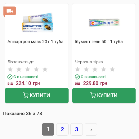
Апізартрон мазь 20 г 1 туба
Ібумент гель 50 г 1 туба
Ліхтенхельдт
Червона зірка
Є в наявності
Є в наявності
224.10
грн
229.80
грн
від
від
КУПИТИ
КУПИТИ
Показано
36
з
78
1
2
3
›