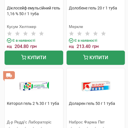
Діклосейф емульсійний гель
Долобене гель 20 г 1 туба
1,16 % 50 г 1 туба
Кусум Хелтхкер
Меркле
Є в наявності
Є в наявності
204.80
грн
213.40
грн
від
від
КУПИТИ
КУПИТИ
Кеторол гель 2 % 30 г 1 туба
Доларен гель 50 г 1 туба
Д-р Редді'с Лабораторіс
Наброс Фарма Пвт