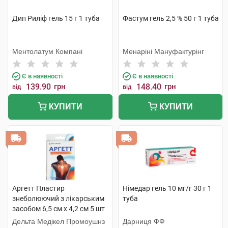
Дип Риліф гель 15 г 1 туба
Фастум гель 2,5 % 50 г 1 туба
Ментолатум Компані
Менаріні Мануфактурінг
Є в наявності
Є в наявності
139.90
грн
148.40
грн
від
від
КУПИТИ
КУПИТИ
Аргетт Пластир
Німедар гель 10 мг/г 30 г 1
знеболюючий з лікарським
туба
засобом 6,5 см х 4,2 см 5 шт
Дельта Медікел Промоушнз
Дарниця ФФ