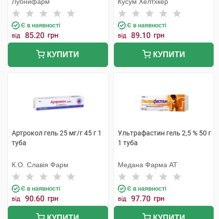
Лубнифарм
Кусум Хелтхкер
Є в наявності
Є в наявності
85.20
грн
89.10
грн
від
від
КУПИТИ
КУПИТИ
Артрокол гель 25 мг/г 45 г 1
Ультрафастин гель 2,5 % 50 г
туба
1 туба
К.О. Славія Фарм
Медана Фарма АТ
Є в наявності
Є в наявності
90.60
грн
97.70
грн
від
від
КУПИТИ
КУПИТИ