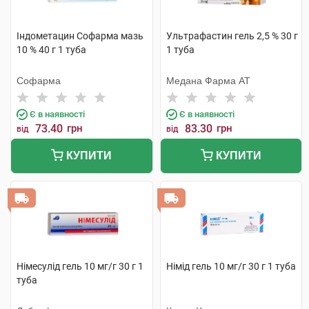
Індометацин Софарма мазь
Ультрафастин гель 2,5 % 30 г
10 % 40 г 1 туба
1 туба
Софарма
Медана Фарма АТ
Є в наявності
Є в наявності
73.40
грн
83.30
грн
від
від
КУПИТИ
КУПИТИ
Німесулід гель 10 мг/г 30 г 1
Німід гель 10 мг/г 30 г 1 туба
туба