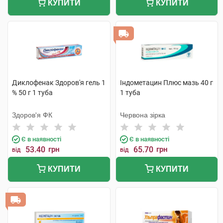
КУПИТИ
КУПИТИ
Диклофенак Здоров'я гель 1
Індометацин Плюс мазь 40 г
% 50 г 1 туба
1 туба
Здоров'я ФК
Червона зірка
Є в наявності
Є в наявності
53.40
грн
65.70
грн
від
від
КУПИТИ
КУПИТИ