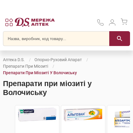
Аптека D.S.
Опорно-Руховий Апарат
Препарати При Міозиті
Препарати При Міозиті У Волочиську
Препарати при міозиті у
Волочиську