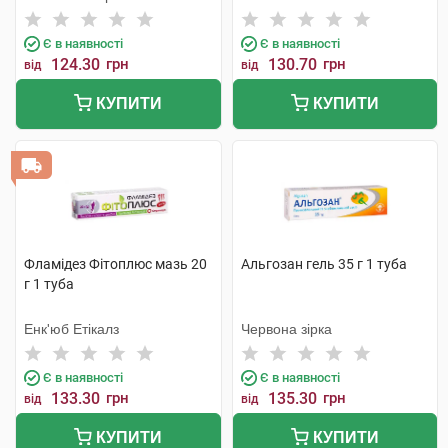
Є в наявності
Є в наявності
124.30
грн
130.70
грн
від
від
КУПИТИ
КУПИТИ
Фламідез Фітоплюс мазь 20
Альгозан гель 35 г 1 туба
г 1 туба
Енк'юб Етікалз
Червона зірка
Є в наявності
Є в наявності
133.30
грн
135.30
грн
від
від
КУПИТИ
КУПИТИ