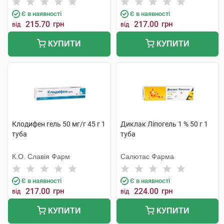
Є в наявності
Є в наявності
215.70
грн
217.00
грн
від
від
КУПИТИ
КУПИТИ
Клодифен гель 50 мг/г 45 г 1
Диклак Ліпогель 1 % 50 г 1
туба
туба
К.О. Славія Фарм
Салютас Фарма
Є в наявності
Є в наявності
217.00
грн
224.00
грн
від
від
КУПИТИ
КУПИТИ