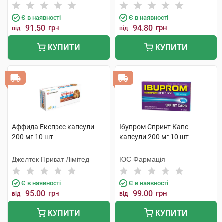
Інтернешнл
Є в наявності
Є в наявності
91.50
грн
94.80
грн
від
від
КУПИТИ
КУПИТИ
Аффида Експрес капсули
Ібупром Спринт Капс
200 мг 10 шт
капсули 200 мг 10 шт
Джелтек Приват Лімітед
ЮС Фармація
Є в наявності
Є в наявності
95.00
грн
99.00
грн
від
від
КУПИТИ
КУПИТИ