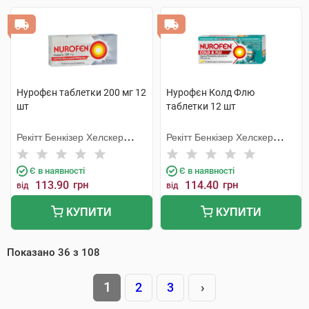
Нурофєн таблетки 200 мг 12
Нурофєн Колд Флю
шт
таблетки 12 шт
Рекітт Бенкізер Хелскер
Рекітт Бенкізер Хелскер
Інтернешнл
Інтернешнл
Є в наявності
Є в наявності
113.90
грн
114.40
грн
від
від
КУПИТИ
КУПИТИ
Показано
36
з
108
1
2
3
›