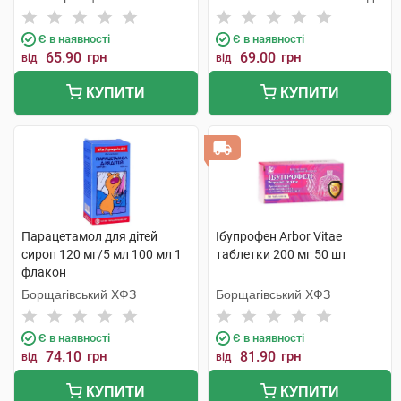
Є в наявності
Є в наявності
65.90
грн
69.00
грн
від
від
КУПИТИ
КУПИТИ
Парацетамол для дітей
Ібупрофен Arbor Vitae
сироп 120 мг/5 мл 100 мл 1
таблетки 200 мг 50 шт
флакон
Борщагівський ХФЗ
Борщагівський ХФЗ
Є в наявності
Є в наявності
74.10
грн
81.90
грн
від
від
КУПИТИ
КУПИТИ