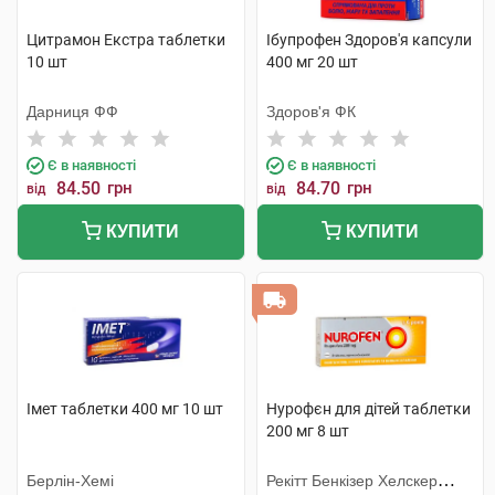
Цитрамон Екстра таблетки
Ібупрофен Здоров'я капсули
10 шт
400 мг 20 шт
Дарниця ФФ
Здоров'я ФК
Є в наявності
Є в наявності
84.50
грн
84.70
грн
від
від
КУПИТИ
КУПИТИ
Імет таблетки 400 мг 10 шт
Нурофєн для дітей таблетки
200 мг 8 шт
Берлін-Хемі
Рекітт Бенкізер Хелскер