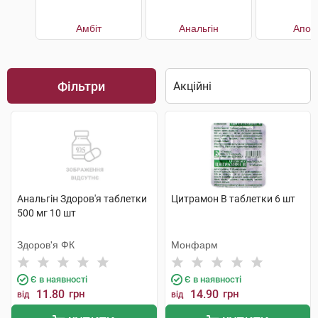
Амбіт
Анальгін
Апон
Фільтри
Анальгін Здоров'я таблетки
Цитрамон В таблетки 6 шт
500 мг 10 шт
Здоров'я ФК
Монфарм
Є в наявності
Є в наявності
11.80
грн
14.90
грн
від
від