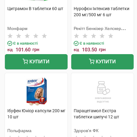
Цитрамон В таблетки 60 шт
Нурофєн Інтенсив таблетки
200 мг/500 мг 6 шт
Монфарм
Рекітт Бенкізер Хелскер
Інтернешнл
Є в наявності
Є в наявності
101.60
грн
103.50
грн
від
від
КУПИТИ
КУПИТИ
Ібуфен Юніор капсули 200 мг
Парацетамол Екстра
10 шт
таблетки шипучі 12 шт
Польфарма
Здоров'я ФК