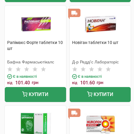
Рапімакс Форте таблетки 10
Новіган таблетки 10 шт
шт
Бафна Фармасьютікалс
Д-р Редді'с Лабораторіс
Є в наявності
Є в наявності
101.40
грн
101.60
грн
від
від
КУПИТИ
КУПИТИ