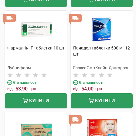
Фармалгін IF таблетки 10 шт
Панадол таблетки 500 мг 12
шт
Лубнифарм
ГлаксоСмітКлайн Дангарван
Є в наявності
Є в наявності
53.90
грн
54.00
грн
від
від
КУПИТИ
КУПИТИ