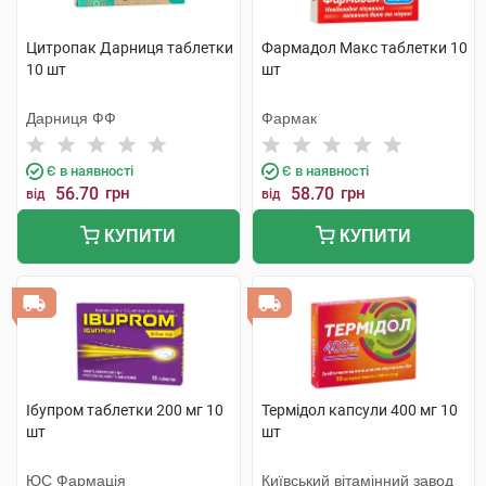
Цитропак Дарниця таблетки
Фармадол Макс таблетки 10
10 шт
шт
Дарниця ФФ
Фармак
Є в наявності
Є в наявності
56.70
грн
58.70
грн
від
від
КУПИТИ
КУПИТИ
Ібупром таблетки 200 мг 10
Термідол капсули 400 мг 10
шт
шт
ЮС Фармація
Київський вітамінний завод