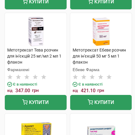
КУПИТИ
КУПИТИ
Метотрексат Тева розчин
Метотрексат Ебеве розчин
для ін'єкцій 25 мг/мл 2 мл 1
для ін'єкцій 50 мг 5 мл 1
флакон
флакон
Фармахемі
Ебеве Фарма
Є в наявності
Є в наявності
347.00
грн
421.10
грн
від
від
КУПИТИ
КУПИТИ