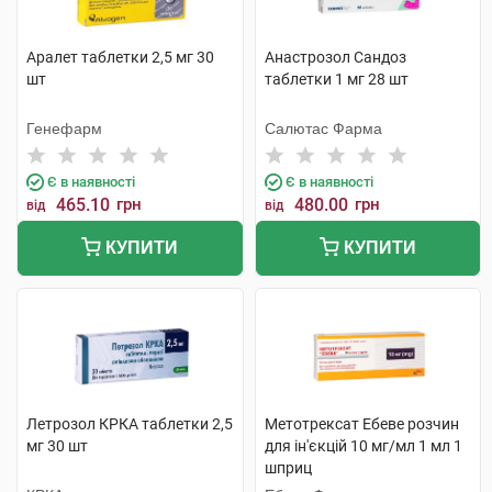
Аралет таблетки 2,5 мг 30
Анастрозол Сандоз
шт
таблетки 1 мг 28 шт
Генефарм
Салютас Фарма
Є в наявності
Є в наявності
465.10
грн
480.00
грн
від
від
КУПИТИ
КУПИТИ
Летрозол КРКА таблетки 2,5
Метотрексат Ебеве розчин
мг 30 шт
для ін'єкцій 10 мг/мл 1 мл 1
шприц