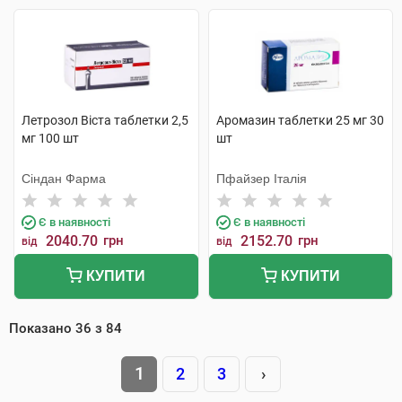
Летрозол Віста таблетки 2,5
Аромазин таблетки 25 мг 30
мг 100 шт
шт
Сіндан Фарма
Пфайзер Італія
Є в наявності
Є в наявності
2040.70
грн
2152.70
грн
від
від
КУПИТИ
КУПИТИ
Показано
36
з
84
1
2
3
›