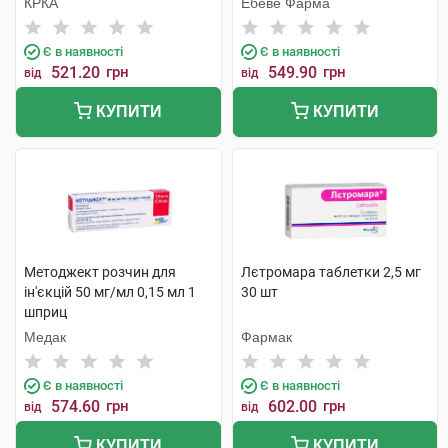
КРКА
Ебеве Фарма
Є в наявності
Є в наявності
521.20
грн
549.90
грн
від
від
КУПИТИ
КУПИТИ
Методжект розчин для
Лєтромара таблетки 2,5 мг
ін'єкцій 50 мг/мл 0,15 мл 1
30 шт
шприц
Медак
Фармак
Є в наявності
Є в наявності
574.60
грн
602.00
грн
від
від
КУПИТИ
КУПИТИ