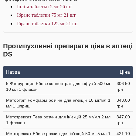
Інліта таблетки 5 мг 56 шт
Ібранс таблетки 75 мг 21 шт
Ібранс таблетки 125 мг 21 шт
Протипухлинні препарати ціна в аптеці
DS
Назва
Ціна
5-Фторурацил Ебеве концентрат для інфузій 500 мг
306.50
10 мл 1 флакон
грн
Метортріт Ромфарм розчин для ін'єкцій 10 мг/мл 1
343.00
мл 1 шприц
грн
Метотрексат Тева розчин для ін'єкцій 25 мг/мл 2 мл
347.00
1 флакон
грн
Метотрексат Ебеве розчин для ін'єкцій 50 мг 5 мл 1
421.10