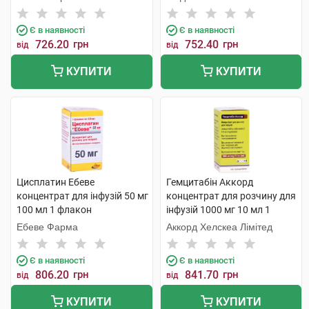
Є в наявності
Є в наявності
726.20
грн
752.40
грн
від
від
КУПИТИ
КУПИТИ
Цисплатин Ебеве
Гемцитабін Аккорд
концентрат для інфузій 50 мг
концентрат для розчину для
100 мл 1 флакон
інфузій 1000 мг 10 мл 1
флакон
Ебеве Фарма
Аккорд Хелскеа Лімітед
Є в наявності
Є в наявності
806.20
грн
841.70
грн
від
від
КУПИТИ
КУПИТИ