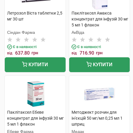
Летрозол Віста таблетки 2,5
Паклітаксел Амакса
мг 30 шт
концентрат для інфузій 30 мг
5 мл 1 флакон
Сіндан Фарма
АкВіда
Є в наявності
Є в наявності
637.80
грн
716.90
грн
від
від
КУПИТИ
КУПИТИ
Паклітаксел Ебеве
Методжект розчин для
концентрат для інфузій 30 мг
ін'єкцій 50 мг/мл 0,25 мл 1
5 мл 1 флакон
шприц
Ебеве Фарма
Медак