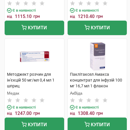
Є в наявності
Є в наявності
1115.10
грн
1210.40
грн
від
від
КУПИТИ
КУПИТИ
Методжект розчин для
Паклітаксел Амакса
ін'єкцій 50 мг/мл 0,4 мл 1
концентрат для інфузій 100
шприц
мг 16,7 мл 1 флакон
Медак
АкВіда
Є в наявності
Є в наявності
1247.00
грн
1308.40
грн
від
від
КУПИТИ
КУПИТИ