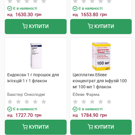
Є в наявності
Є в наявності
1630.30
грн
1653.80
грн
від
від
КУПИТИ
КУПИТИ
Ендоксан 1 г порошок для
Цисплатин Ебеве
ін'єкцій 1 г 1 флакон
концентрат для інфузій 100
мг 100 мл 1 флакон
Бакстер Онколоджі
Ебеве Фарма
Є в наявності
Є в наявності
1727.70
грн
1784.90
грн
від
від
КУПИТИ
КУПИТИ