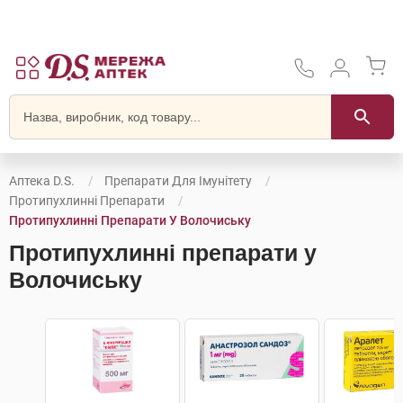
Аптека D.S.
Препарати Для Імунітету
Протипухлинні Препарати
Протипухлинні Препарати У Волочиську
Протипухлинні препарати у
Волочиську