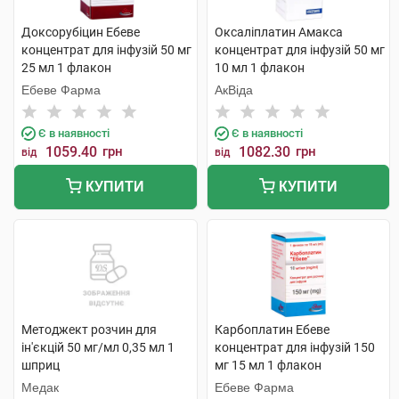
Доксорубіцин Ебеве
Оксаліплатин Амакса
концентрат для інфузій 50 мг
концентрат для інфузій 50 мг
25 мл 1 флакон
10 мл 1 флакон
Ебеве Фарма
АкВіда
Є в наявності
Є в наявності
1059.40
грн
1082.30
грн
від
від
КУПИТИ
КУПИТИ
Методжект розчин для
Карбоплатин Ебеве
ін'єкцій 50 мг/мл 0,35 мл 1
концентрат для інфузій 150
шприц
мг 15 мл 1 флакон
Медак
Ебеве Фарма