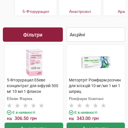
5-Фторурацил
Анастрозол
Арал
Фільтри
5-Фторурацил Ебеве
Метортріт Ромфарм розчин
концентрат для інфузій 500
для ін'єкцій 10 мг/мл 1 мл 1
мг 10 мл 1 флакон
шприц
Ебеве Фарма
Ромфарм Компані
Є в наявності
Є в наявності
306.50
грн
343.00
грн
від
від