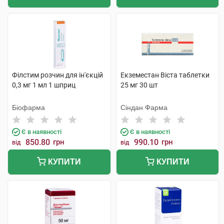
Філстим розчин для ін'єкцій
Екземестан Віста таблетки
0,3 мг 1 мл 1 шприц
25 мг 30 шт
Біофарма
Сіндан Фарма
Є в наявності
Є в наявності
850.80
грн
990.10
грн
від
від
КУПИТИ
КУПИТИ