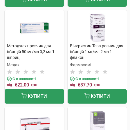
Методжект розчин для
Вінкристин Тева розчин для
ін'єкцій 50 мг/мл 0,2 мл 1
ін'єкцій 1 мг/мл 2 мл 1
шприц
флакон
Медак
Фармахемі
Є в наявності
Є в наявності
622.00
грн
637.70
грн
від
від
КУПИТИ
КУПИТИ