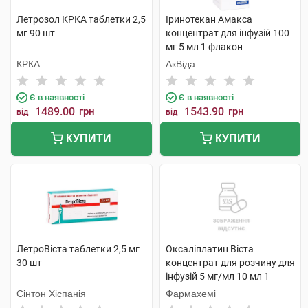
Летрозол КРКА таблетки 2,5
Іринотекан Амакса
мг 90 шт
концентрат для інфузій 100
мг 5 мл 1 флакон
КРКА
АкВіда
Є в наявності
Є в наявності
1489.00
грн
1543.90
грн
від
від
КУПИТИ
КУПИТИ
ЛетроВіста таблетки 2,5 мг
Оксаліплатин Віста
30 шт
концентрат для розчину для
інфузій 5 мг/мл 10 мл 1
флакон
Сінтон Хіспанія
Фармахемі