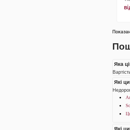
ві
Показа
Пош
Яка ці
Вартість
Які ц
Недорог
Ar
So
Ц
Які ц