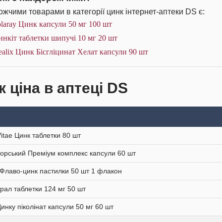
жчими товарами в категорії цинк інтернет-аптеки DS є:
laray Цинк капсули 50 мг 100 шт
нкіт таблетки шипучі 10 мг 20 шт
alix Цинк Бісгліцинат Хелат капсули 90 шт
 ціна в аптеці DS
Vitae Цинк таблетки 80 шт
орський Преміум комплекс капсули 60 шт
 Флаво-цинк пастилки 50 шт 1 флакон
рал таблетки 124 мг 50 шт
нку піколінат капсули 50 мг 60 шт