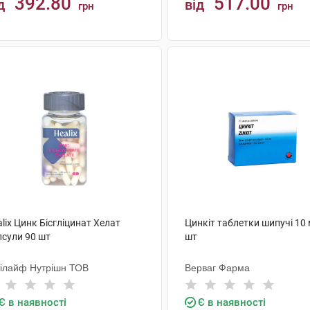
392.80
517.00
д
від
грн
грн
КУПИТИ
КУПИТИ
lix Цинк Бісгліцинат Хелат
Цинкіт таблетки шипучі 10 
псули 90 шт
шт
тілайф Нутрішн ТОВ
Верваг Фарма
Є в наявності
Є в наявності