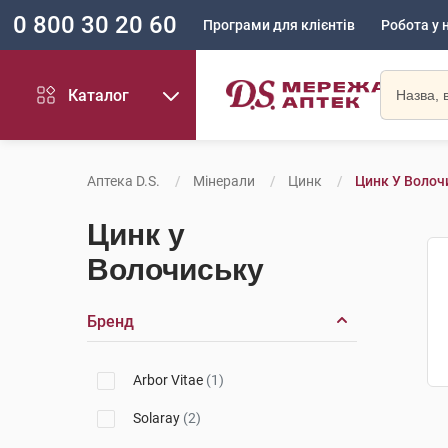
0 800 30 20 60
Програми для клієнтів
Робота у 
Каталог
Аптека D.S.
Мінерали
Цинк
Цинк У Волоч
Цинк у
Волочиську
Бренд
Arbor Vitae
(1)
Solaray
(2)