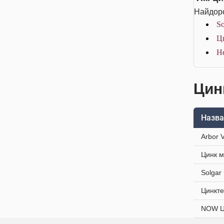
Найдоро
So
Ци
He
Цинк
Назва
Arbor 
Цинк м
Solgar
Цинкте
NOW Ци