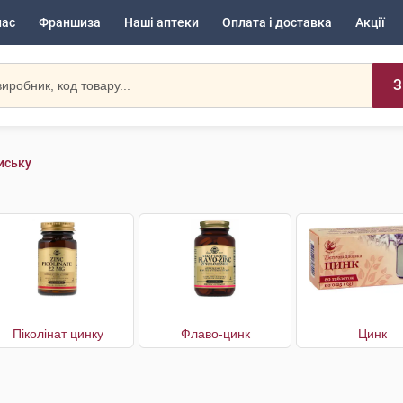
нас
Франшиза
Наші аптеки
Оплата і доставка
Акції
З
иську
Піколінат цинку
Флаво-цинк
Цинк