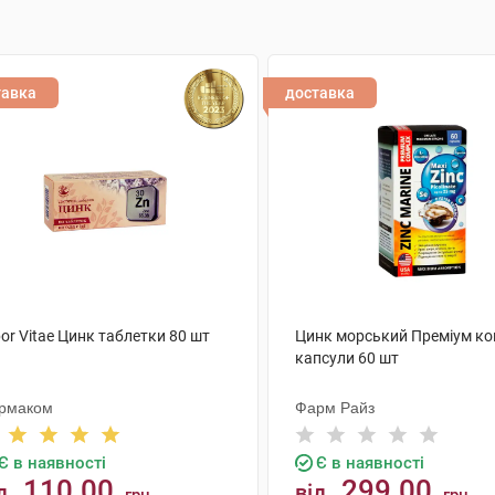
тавка
доставка
or Vitae Цинк таблетки 80 шт
Цинк морський Преміум к
капсули 60 шт
рмаком
Фарм Райз
Є в наявності
Є в наявності
110.00
299.00
д
від