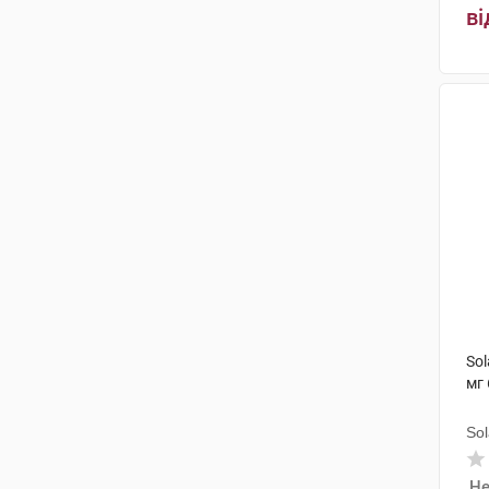
ві
So
мг 
Sol
Не