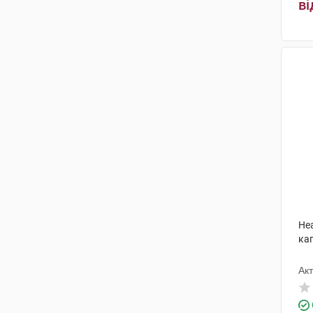
ві
Hea
ка
Ак