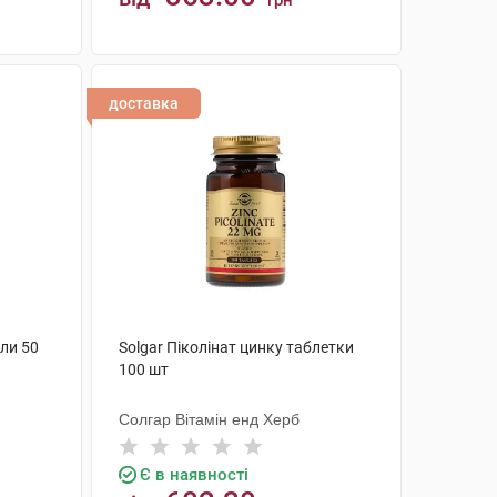
грн
КУПИТИ
доставка
ли 50
Solgar Піколінат цинку таблетки
100 шт
Солгар Вітамін енд Херб
Є в наявності