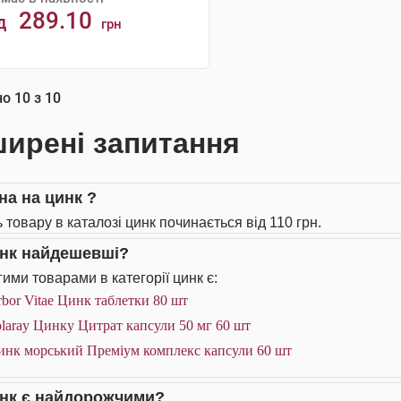
289.10
д
грн
АНАЛОГИ
но
10
з
10
ирені запитання
на на цинк ?
 товару в каталозі цинк починається від 110 грн.
инк найдешевші?
ими товарами в категорії цинк є:
bor Vitae Цинк таблетки 80 шт
laray Цинку Цитрат капсули 50 мг 60 шт
инк морський Преміум комплекс капсули 60 шт
инк є найдорожчими?