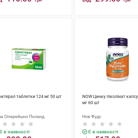
грн
грн
КУПИТИ
КУПИТИ
нктерал таблетки 124 мг 50 шт
NOW Цинку піколінат капсу
мг 60 шт
ва Оперейшнз Поланд
Нов Фудс
Є в наявності
Є в наявності