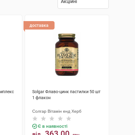
доставка
омплекс
Solgar Флаво-цинк пастилки 50 шт
1 флакон
Солгар Вітамін енд Херб
Є в наявності
363.00
від