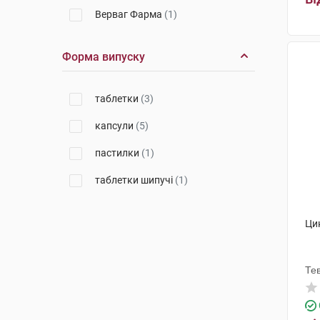
Верваг Фарма
(1)
Форма випуску
таблетки
(3)
капсули
(5)
пастилки
(1)
таблетки шипучі
(1)
Ци
Те