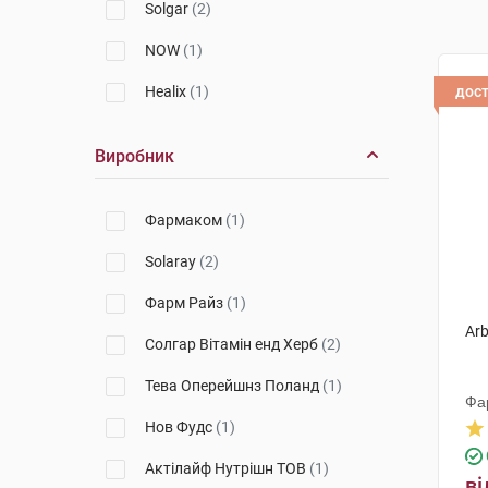
Solgar
(2)
NOW
(1)
Healix
(1)
дос
Виробник
Фармаком
(1)
Solaray
(2)
Фарм Райз
(1)
Arb
Солгар Вітамін енд Херб
(2)
Тева Оперейшнз Поланд
(1)
Фа
Нов Фудс
(1)
Актілайф Нутрішн ТОВ
(1)
ві