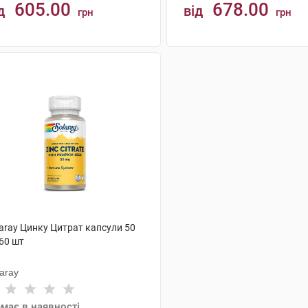
605.00
678.00
д
від
грн
грн
КУПИТИ
КУПИТИ
laray Цинку Цитрат капсули 50
60 шт
aray
має в наявності