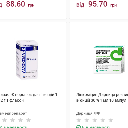
88.60
95.70
д
від
грн
грн
КУПИТИ
КУПИТИ
ксил-К порошок для ін'єкцій 1
Лінкоміцин Дарниця розчи
,2 г 1 флакон
ін'єкцій 30 % 1 мл 10 ампул
ївмедпрепарат
Дарниця ФФ
Є в наявності
Є в наявності