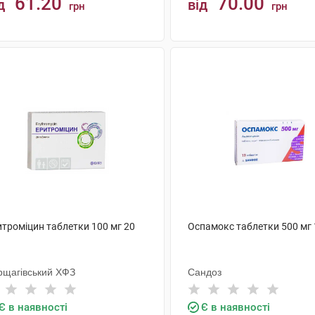
61.20
70.00
д
від
грн
грн
КУПИТИ
КУПИТИ
итроміцин таблетки 100 мг 20
Оспамокс таблетки 500 мг 
рщагівський ХФЗ
Сандоз
Є в наявності
Є в наявності