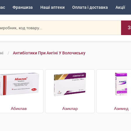
нас
Франшиза
Наші аптеки
Оплата і доставка
Акції
З
ні
Антибіотики При Ангіні У Волочиську
Абиклав
Азиклар
Азимед