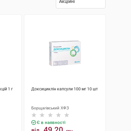
цій 1 г
Доксициклін капсули 100 мг 10 шт
Борщагівський ХФЗ
Є в наявності
49.20
від