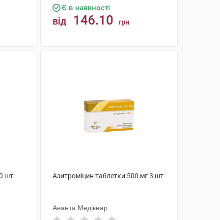
Є в наявності
146.10
від
грн
КУПИТИ
0 шт
Азитроміцин таблетки 500 мг 3 шт
Ананта Медікеар