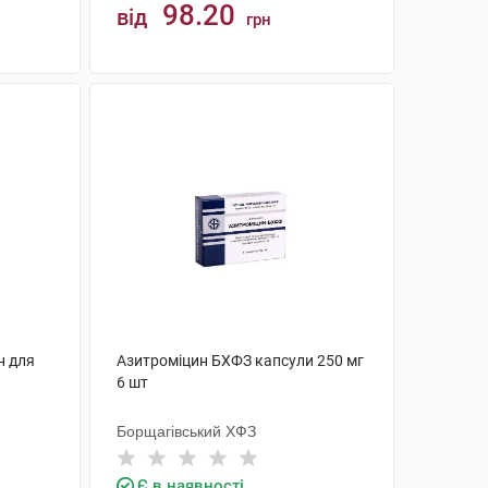
98.20
від
грн
КУПИТИ
н для
Азитроміцин БХФЗ капсули 250 мг
6 шт
Борщагівський ХФЗ
Є в наявності