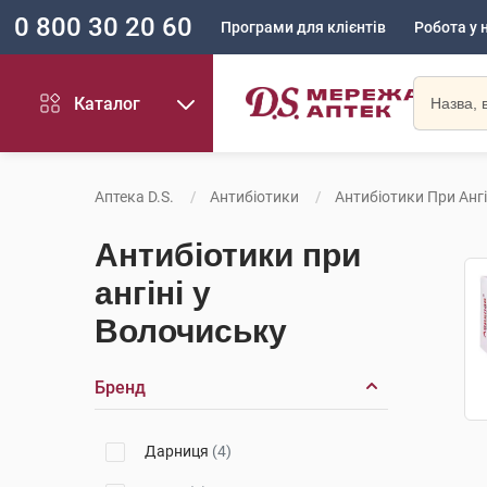
0 800 30 20 60
Програми для клієнтів
Робота у 
Каталог
Аптека D.S.
Антибіотики
Антибіотики При Ангі
Антибіотики при
ангіні у
Волочиську
Бренд
Дарниця
(4)