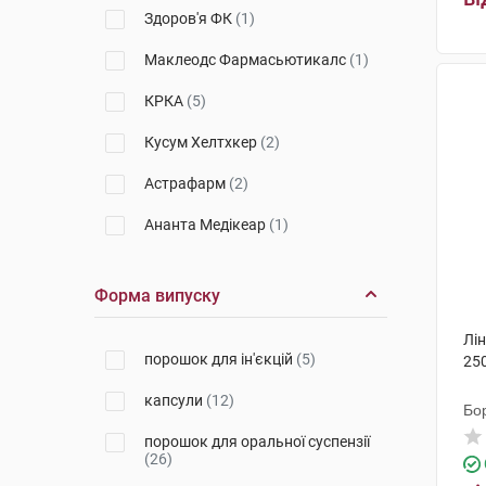
Здоров'я ФК
(1)
Маклеодс Фармасьютикалс
(1)
КРКА
(5)
Кусум Хелтхкер
(2)
Астрафарм
(2)
Ананта Медікеар
(1)
Сан Фармасьютикал Індастріз
(1)
Форма випуску
Хаупт Фарма Латіна
(2)
Лі
порошок для ін'єкцій
(5)
250
Фарма Інтернешенал
(2)
капсули
(12)
Меркле
(1)
Бо
порошок для оральної суспензії
С.К.Сандоз
(6)
(26)