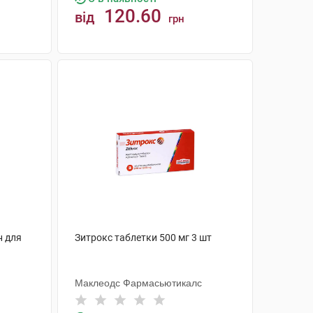
120.60
від
грн
КУПИТИ
н для
Зитрокс таблетки 500 мг 3 шт
Маклеодс Фармасьютикалс