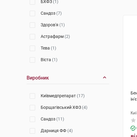
БХФЗ
(1)
Сандоз
(7)
Здоров'я
(1)
Астрафарм
(2)
Тева
(1)
Віста
(1)
Виробник
Бе
Київмедпрепарат
(17)
ін'
Борщагівський ХФЗ
(4)
Ки
Сандоз
(11)
Дарниця ФФ
(4)
ві