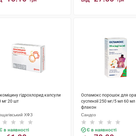
грн
грн
КУПИТИ
КУПИТИ
нкоміцину гідрохлорид капсули
Оспамокс порошок для ора
 мг 20 шт
суспензії 250 мг/5 мл 60 мл
флакон
рщагівський ХФЗ
Сандоз
Є в наявності
Є в наявності