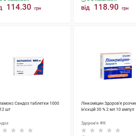
114.30
118.90
д
від
грн
грн
КУПИТИ
КУПИТИ
памокс Сандоз таблетки 1000
Лінкоміцин Здоров'я розчи
12 шт
ін'єкцій 30 % 2 мл 10 ампул
ндоз
Здоров'я ФК