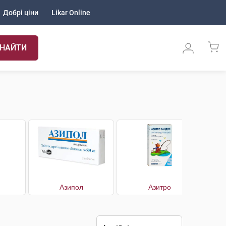
Добрі ціни
Likar Online
НАЙТИ
Азипол
Азитро