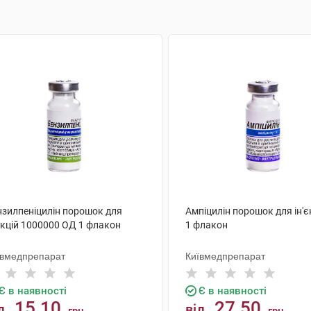
нзилпеніцилін порошок для
Ампіцилін порошок для ін'єк
єкцій 1000000 ОД 1 флакон
1 флакон
ївмедпрепарат
Київмедпрепарат
Є в наявності
Є в наявності
15.10
27.50
д
від