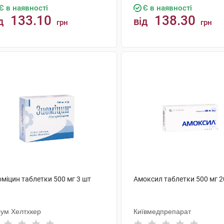
Є в наявності
Є в наявності
133.10
138.30
д
від
грн
грн
КУПИТИ
КУПИТИ
міцин таблетки 500 мг 3 шт
Амоксил таблетки 500 мг 2
сум Хелтхкер
Київмедпрепарат