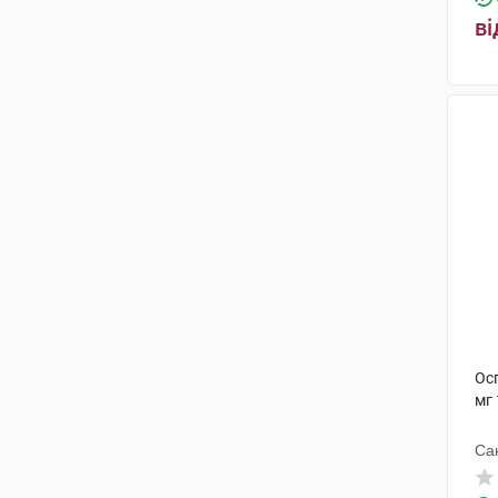
ві
Рівофарм
(1)
АЦС Добфар С.П.А
(2)
Ос
мг 
Са