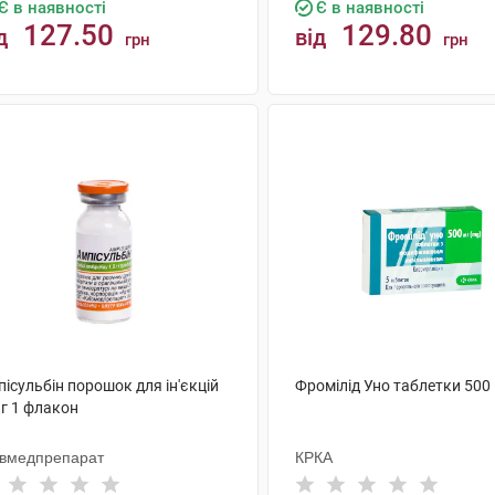
Є в наявності
Є в наявності
127.50
129.80
д
від
грн
грн
КУПИТИ
КУПИТИ
ісульбін порошок для ін'єкцій
Фромілід Уно таблетки 500 
 г 1 флакон
ївмедпрепарат
КРКА