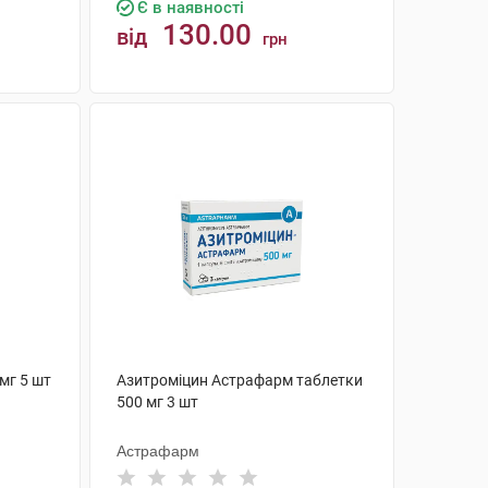
Є в наявності
130.00
від
грн
КУПИТИ
мг 5 шт
Азитроміцин Астрафарм таблетки
500 мг 3 шт
Астрафарм