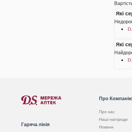
Вартіст
Які с
Недорог
D.
Які с
Найдоро
D.
Про Компані
Про нас
Наші нагороди
Гаряча лінія
Новини