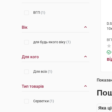
ВГП
(1)
D.S
Вік
10
ВГ
для будь-якого віку
(1)
Для кого
ві
Для всіх
(1)
Показа
Тип товарів
Пош
Серветки
(1)
Яка ц