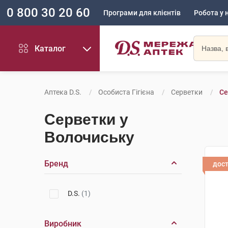
0 800 30 20 60
Програми для клієнтів
Робота у 
Каталог
Аптека D.S.
Особиста Гігієна
Серветки
Се
Серветки у
Волочиську
Бренд
дос
D.S.
(1)
Виробник