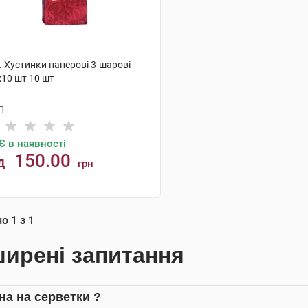
. Хустинки паперові 3-шарові
х10 шт 10 шт
П
Є в наявності
150.00
д
грн
КУПИТИ
но
1
з
1
ирені запитання
іна на серветки ?