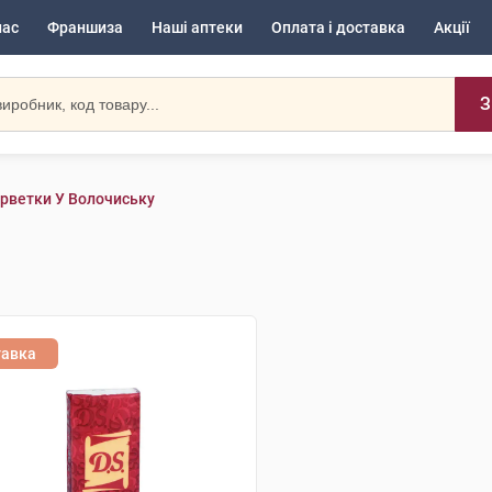
нас
Франшиза
Наші аптеки
Оплата і доставка
Акції
З
рветки У Волочиську
тавка