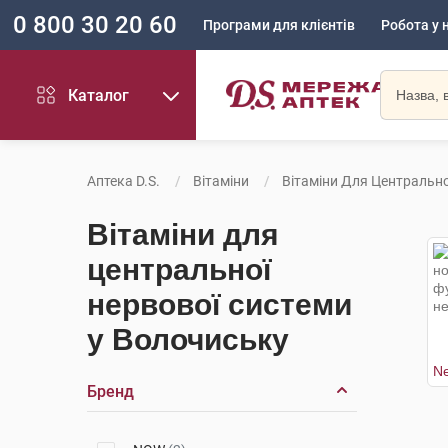
0 800 30 20 60
Програми для клієнтів
Робота у 
Каталог
Аптека D.S.
Вітаміни
Вітаміни Для Центрально
Вітаміни для
центральної
нервової системи
у Волочиську
Бренд