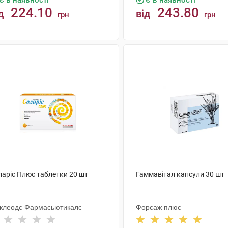
Є в наявності
Є в наявності
224.10
243.80
д
від
грн
грн
КУПИТИ
КУПИТИ
ларіс Плюс таблетки 20 шт
Гаммавітал капсули 30 шт
клеодс Фармасьютикалс
Форсаж плюс