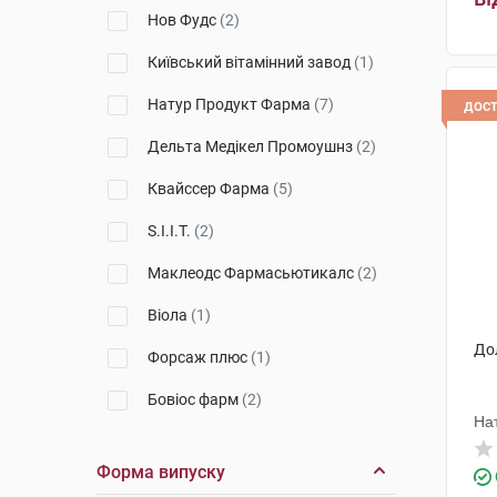
Нов Фудс
(2)
Київський вітамінний завод
(1)
Натур Продукт Фарма
(7)
дос
Дельта Медікел Промоушнз
(2)
Квайссер Фарма
(5)
S.I.I.T.
(2)
Маклеодс Фармасьютикалс
(2)
Віола
(1)
До
Форсаж плюс
(1)
Бовіос фарм
(2)
На
Елемент здоров'я
(1)
Форма випуску
Юва Санте Інтернешинал
(1)