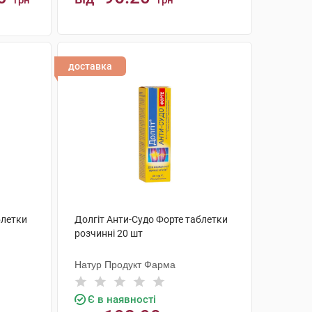
грн
грн
КУПИТИ
доставка
блетки
Долгіт Анти-Судо Форте таблетки
розчинні 20 шт
Натур Продукт Фарма
Є в наявності