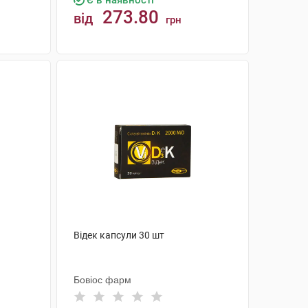
Є в наявності
273.80
від
грн
КУПИТИ
Відек капсули 30 шт
Бовіос фарм