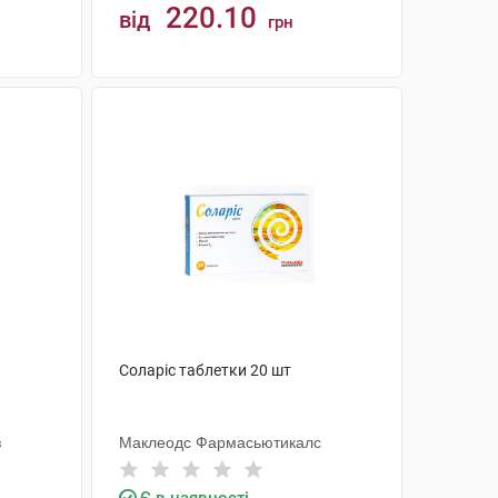
220.10
від
грн
КУПИТИ
Соларіс таблетки 20 шт
з
Маклеодс Фармасьютикалс