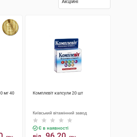
0 мг 40
Комплевіт капсули 20 шт
Київський вітамінний завод
Є в наявності
0
96.20
від