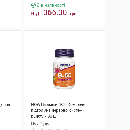
Є в наявності
366.30
від
грн
КУПИТИ
руліна
NOW Вітаміни В-50 Комплекс
підтримка нервової системи
капсули 30 шт
Нов Фудс