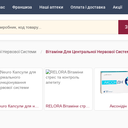
нас
Франшиза
Наші аптеки
Оплата і доставка
Акції
З
ї Нервової Системи
Вітаміни Для Центральної Нервової Систе
Neuro Капсули для нормального функціонування нервової системи
RELORA Вітаміни cтрес та контроль апетиту
Аксонідін