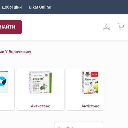
Добрі ціни
Likar Online
НАЙТИ
ми У Волочиську
Антистрес
Антістрес