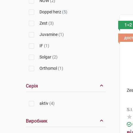
NOW
(2)
Doppel herz
(5)
Zest
(3)
1=2
Juvamine
(1)
дос
IF
(1)
Solgar
(2)
Orthomol
(1)
Серія
Zes
aktiv
(4)
S.I.
Виробник
ві