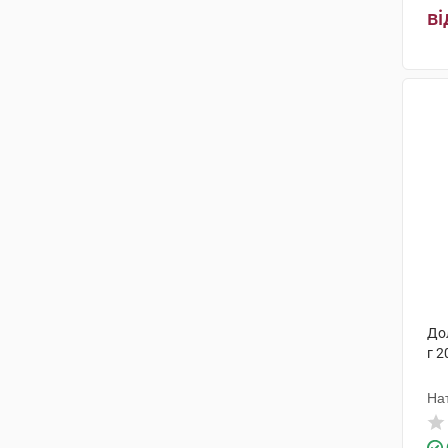
ві
ІДІ італійські дієтичні добавки
(1)
Біолайт
(1)
Еубіон Корпорейшн
(1)
Брусчеттіні
(1)
Fine Foods and Pharmaceuticals
(1)
Сос Фармацеутічі СРЛ
(1)
Ортомол фармацевтика
Вертрібс ГмбХ
(1)
До
г 2
На