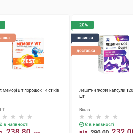
−20%
тавка
новинка
доставка
t Меморі Віт порошок 14 стіків
Лецитин Форте капсули 120
шт
I.T.
Віола
Є в наявності
Є в наявності
238.80
232.0
д
від
290.00