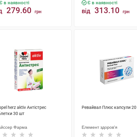
Є в наявності
Є в наявності
279.60
313.10
д
від
грн
грн
КУПИТИ
КУПИТИ
pel herz aktiv Антістрес
Ревайвал Плюс капсули 20
блетки 30 шт
айссер Фарма
Елемент здоров'я