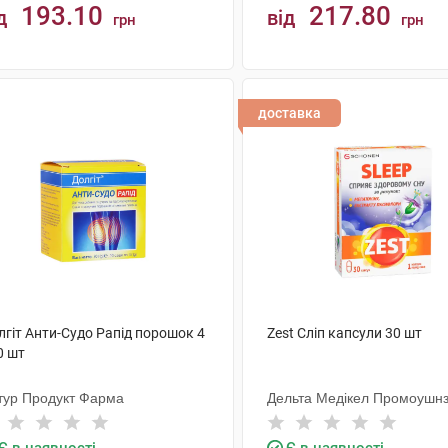
193.10
217.80
д
від
грн
грн
КУПИТИ
КУПИТИ
доставка
лгіт Анти-Судо Рапід порошок 4
Zest Сліп капсули 30 шт
0 шт
тур Продукт Фарма
Дельта Медікел Промоушн