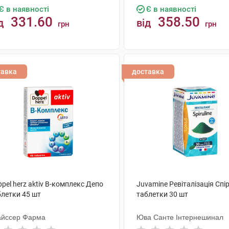
Є в наявності
Є в наявності
331.60
358.50
д
від
грн
грн
КУПИТИ
КУПИТИ
тавка
доставка
pel herz aktiv В-комплекс Депо
Juvamine Ревіталізація Спі
блетки 45 шт
таблетки 30 шт
айссер Фарма
Юва Санте Інтернешинал