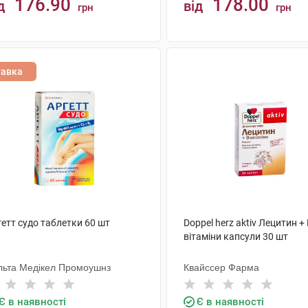
176.90
178.00
д
від
грн
грн
КУПИТИ
КУПИТИ
тавка
етт судо таблетки 60 шт
Doppel herz aktiv Лецитин + 
вітаміни капсули 30 шт
льта Медікел Промоушнз
Квайссер Фарма
Є в наявності
Є в наявності