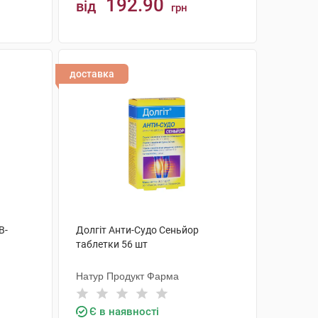
192.90
від
грн
КУПИТИ
доставка
B-
Долгіт Анти-Судо Сеньйор
таблетки 56 шт
Натур Продукт Фарма
Є в наявності