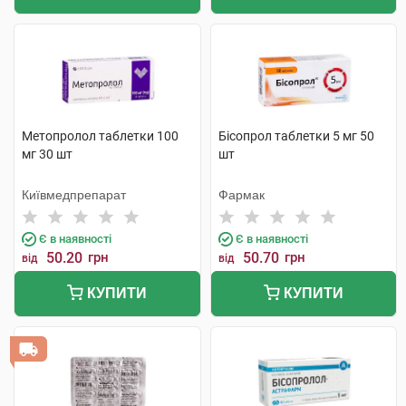
Метопролол таблетки 100
Бісопрол таблетки 5 мг 50
мг 30 шт
шт
Київмедпрепарат
Фармак
Є в наявності
Є в наявності
50.20
грн
50.70
грн
від
від
КУПИТИ
КУПИТИ