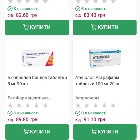
Є в наявності
Є в наявності
82.60
грн
83.40
грн
від
від
КУПИТИ
КУПИТИ
Бісопролол Сандоз таблетки
Атенолол Астрафарм
5 мг 90 шт
таблетки 100 мг 20 шт
Лек Фармацевтична
Астрафарм
компанія
Є в наявності
Є в наявності
89.80
грн
91.10
грн
від
від
КУПИТИ
КУПИТИ