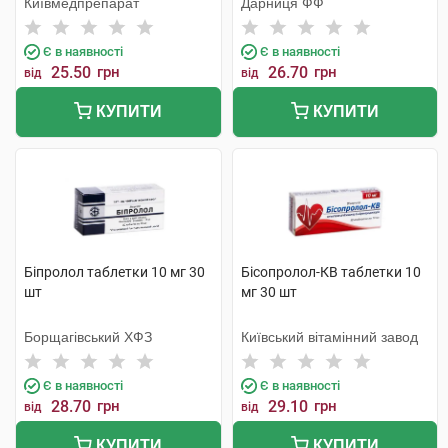
Київмедпрепарат
Дарниця ФФ
Є в наявності
Є в наявності
25.50
грн
26.70
грн
від
від
КУПИТИ
КУПИТИ
Біпролол таблетки 10 мг 30
Бісопролол-КВ таблетки 10
шт
мг 30 шт
Борщагівський ХФЗ
Київський вітамінний завод
Є в наявності
Є в наявності
28.70
грн
29.10
грн
від
від
КУПИТИ
КУПИТИ