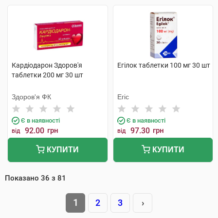
Кардіодарон Здоров'я
Егілок таблетки 100 мг 30 шт
таблетки 200 мг 30 шт
Здоров'я ФК
Егіс
Є в наявності
Є в наявності
92.00
грн
97.30
грн
від
від
КУПИТИ
КУПИТИ
Показано
36
з
81
1
2
3
›