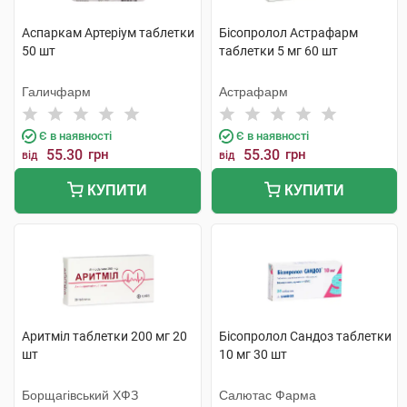
Аспаркам Артеріум таблетки
Бісопролол Астрафарм
50 шт
таблетки 5 мг 60 шт
Галичфарм
Астрафарм
Є в наявності
Є в наявності
55.30
грн
55.30
грн
від
від
КУПИТИ
КУПИТИ
Аритміл таблетки 200 мг 20
Бісопролол Сандоз таблетки
шт
10 мг 30 шт
Борщагівський ХФЗ
Салютас Фарма