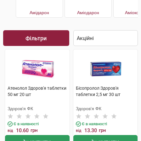
Амідарон
Аміодарон
Аміоко
Фільтри
Атенолол Здоров'я таблетки
Бісопролол Здоров'я
50 мг 20 шт
таблетки 2,5 мг 30 шт
Здоров'я ФК
Здоров'я ФК
Є в наявності
Є в наявності
10.60
грн
13.30
грн
від
від