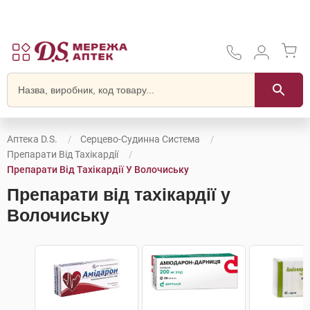
Аптека D.S.
Серцево-Судинна Система
Препарати Від Тахікардії
Препарати Від Тахікардії У Волочиську
Препарати від тахікардії у
Волочиську