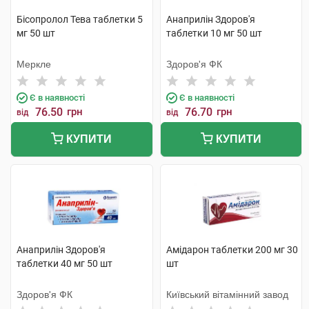
Бісопролол Тева таблетки 5
Анаприлін Здоров'я
мг 50 шт
таблетки 10 мг 50 шт
Меркле
Здоров'я ФК
Є в наявності
Є в наявності
76.50
грн
76.70
грн
від
від
КУПИТИ
КУПИТИ
Анаприлін Здоров'я
Амідарон таблетки 200 мг 30
таблетки 40 мг 50 шт
шт
Здоров'я ФК
Київський вітамінний завод