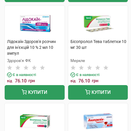
Лідокаїн Здоров'я розчин
Бісопролол Тева таблетки 10
для ін'єкцій 10 % 2 мл 10
мг 30 шт
ампул
Здоров'я ФК
Меркле
Є в наявності
Є в наявності
76.10
грн
76.10
грн
від
від
КУПИТИ
КУПИТИ