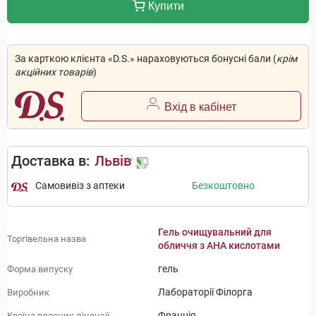
Купити
За карткою клієнта «D.S.» нараховуються бонусні бали (
крім
акційних товарів
)
Вхід в кабінет
Доставка в:
Львів
Самовивіз з аптеки
Безкоштовно
Гель очищувальний для
Торгівельна назва
обличчя з AHA кислотами
гель
Форма випуску
Лабораторії Філорга
Виробник
Франція
Країна власник ліцензії