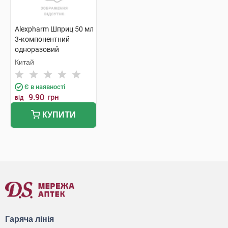
Alexpharm Шприц 50 мл
3-компонентний
одноразовий
стерильний 1 шт
Китай
Є в наявності
9.90
грн
від
КУПИТИ
Гаряча лінія