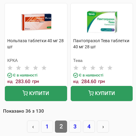
Нольпаза таблетки 40 мг 28
Пантопразол Тева таблетки
шт
40 мг 28 шт
КРКА
Тева
Є в наявності
Є в наявності
283.60
грн
284.60
грн
від
від
КУПИТИ
КУПИТИ
Показано
36
з
130
2
‹
1
3
4
›