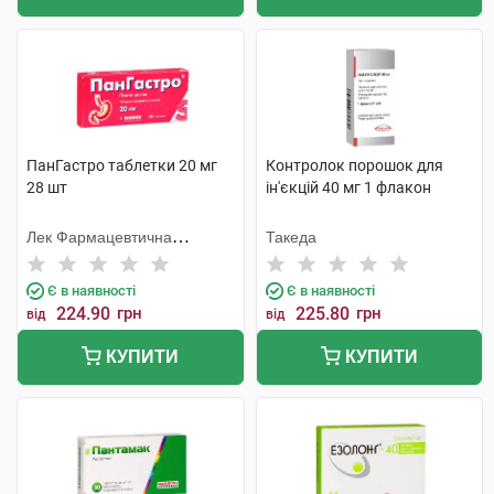
ПанГастро таблетки 20 мг
Контролок порошок для
28 шт
ін'єкцій 40 мг 1 флакон
Лек Фармацевтична
Такеда
компанія
Є в наявності
Є в наявності
224.90
грн
225.80
грн
від
від
КУПИТИ
КУПИТИ