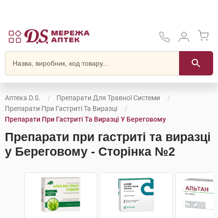
Аптека D.S.
Препарати Для Травної Системи
Препарати При Гастриті Та Виразці
Препарати При Гастриті Та Виразці У Береговому
Препарати при гастриті та виразці
у Береговому - Сторінка №2