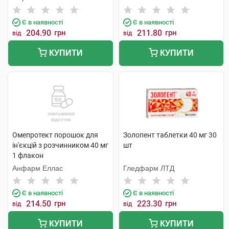
Є в наявності
Є в наявності
204.90
грн
211.80
грн
від
від
КУПИТИ
КУПИТИ
Омепротект порошок для
Золопент таблетки 40 мг 30
ін'єкцій з розчинником 40 мг
шт
1 флакон
Анфарм Еллас
Гледфарм ЛТД
Є в наявності
Є в наявності
214.50
грн
223.30
грн
від
від
КУПИТИ
КУПИТИ