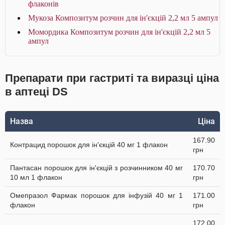
флаконів
Мукоза Композитум розчин для ін'єкцій 2,2 мл 5 ампул
Момордика Композитум розчин для ін'єкцій 2,2 мл 5
ампул
Препарати при гастриті та виразці ціна
в аптеці DS
Назва
Ціна
167.90
Контрацид порошок для ін'єкцій 40 мг 1 флакон
грн
Пантасан порошок для ін'єкцій з розчинником 40 мг
170.70
10 мл 1 флакон
грн
Омепразол Фармак порошок для інфузій 40 мг 1
171.00
флакон
грн
172.00