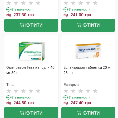
Є в наявності
Є в наявності
237.30
грн
241.00
грн
від
від
КУПИТИ
КУПИТИ
Омепразол Тева капсули 40
Еспа-празол таблетки 20 мг
мг 30 шт
28 шт
Тева
Еспарма
Є в наявності
Є в наявності
244.80
грн
247.40
грн
від
від
КУПИТИ
КУПИТИ