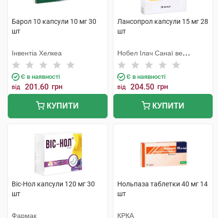
Барол 10 капсули 10 мг 30
Лансопрол капсули 15 мг 28
шт
шт
Інвентіа Хелкеа
Нобел Ілач Санаї ве
Тіджарет
Є в наявності
Є в наявності
201.60
грн
204.50
грн
від
від
КУПИТИ
КУПИТИ
Віс-Нол капсули 120 мг 30
Нольпаза таблетки 40 мг 14
шт
шт
Фармак
КРКА