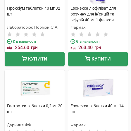
Проксіум таблетки 40 мг 32
Езонекса ліофілізат для
шт
розчину для ін'єкцій та
інфузій 40 мг 1 флакон
Лабораторіос Нормон С.А.
Фармак
Є в наявності
Є в наявності
254.60
грн
263.40
грн
від
від
КУПИТИ
КУПИТИ
Гастротек таблетки 0,2 мг 20
Езонекса таблетки 40 мг 14
шт
шт
Дарниця ФФ
Фармак