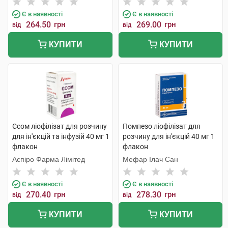
Є в наявності
Є в наявності
264.50
грн
269.00
грн
від
від
КУПИТИ
КУПИТИ
Єсом ліофілізат для розчину
Помпезо ліофілізат для
для ін'єкцій та інфузій 40 мг 1
розчину для ін'єкцій 40 мг 1
флакон
флакон
Аспіро Фарма Лімітед
Мефар Ілач Сан
Є в наявності
Є в наявності
270.40
грн
278.30
грн
від
від
КУПИТИ
КУПИТИ