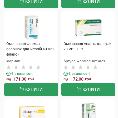
КУПИТИ
КУПИТИ
Омепразол Фармак
Омепразол Ананта капсули
порошок для інфузій 40 мг 1
20 мг 30 шт
флакон
Фармак
Артура Фармасьютікалз
Є в наявності
Є в наявності
171.00
грн
172.00
грн
від
від
КУПИТИ
КУПИТИ