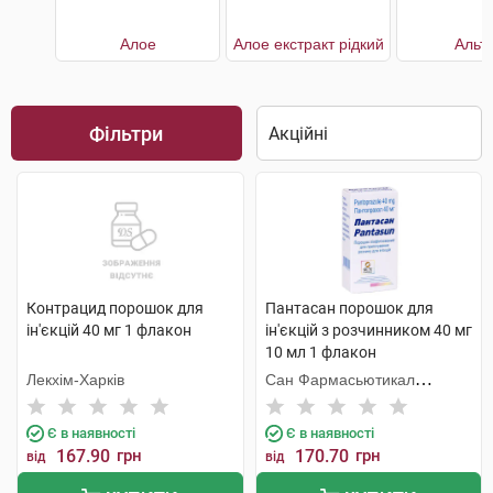
Алое
Алое екстракт рідкий
Альт
Фільтри
Контрацид порошок для
Пантасан порошок для
ін'єкцій 40 мг 1 флакон
ін'єкцій з розчинником 40 мг
10 мл 1 флакон
Лекхім-Харків
Сан Фармасьютикал
Індастріз
Є в наявності
Є в наявності
167.90
грн
170.70
грн
від
від