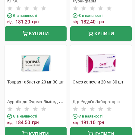
КРКА
Лубнифарм
Є в наявності
Є в наявності
181.20
грн
182.40
грн
від
від
КУПИТИ
КУПИТИ
Топраз таблетки 20 мг 30 шт
Омез капсули 20 мг 30 шт
Ауробіндо Фарма Лімітед -
Д-р Редді'с Лабораторіс
Юніт VII
Є в наявності
Є в наявності
184.50
грн
191.10
грн
від
від
КУПИТИ
КУПИТИ