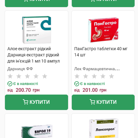
Алое екстракт рідкий
ПанГастро таблетки 40 мг
Дарниця екстракт рідкий
14 шт
для ін'єкцій 1 мл 10 ампул
Дарниця ФФ
Лек Фармацевтична
компанія
Є в наявності
Є в наявності
200.70
грн
201.00
грн
від
від
КУПИТИ
КУПИТИ