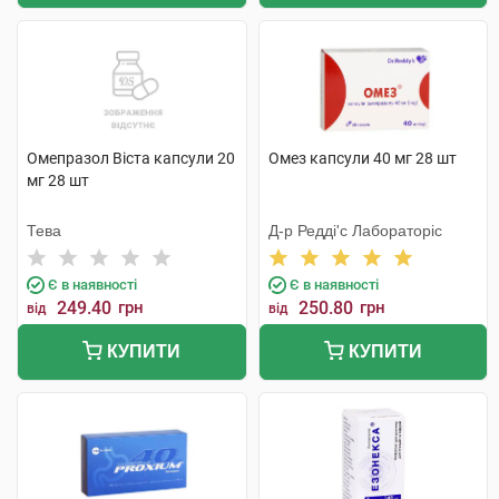
Омепразол Віста капсули 20
Омез капсули 40 мг 28 шт
мг 28 шт
Тева
Д-р Редді'с Лабораторіс
Є в наявності
Є в наявності
249.40
грн
250.80
грн
від
від
КУПИТИ
КУПИТИ