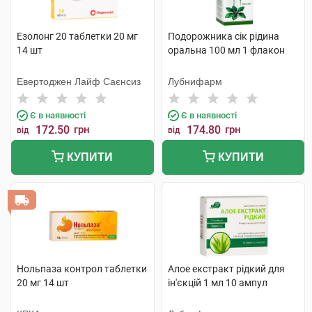
Езолонг 20 таблетки 20 мг
Подорожника сік рідина
14 шт
оральна 100 мл 1 флакон
Евертоджен Лайф Саєнсиз
Лубнифарм
Є в наявності
Є в наявності
172.50
грн
174.80
грн
від
від
КУПИТИ
КУПИТИ
Нольпаза контрол таблетки
Алое екстракт рідкий для
20 мг 14 шт
ін'єкцій 1 мл 10 ампул