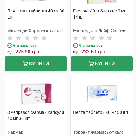
Пантамак таблетки 40 мг 30
Езолонг 40 таблетки 40 мг
шт
14 шт
Маклеодс Фармасьютикалс
Евертоджен Лайф Саєнсиз
Є в наявності
Є в наявності
225.90
грн
233.60
грн
від
від
КУПИТИ
КУПИТИ
Омепразол Фармак капсули
Пелта таблетки 40 мг 30 шт
40 мг 30 шт
Фармак
Торрент Фармасьютікалс