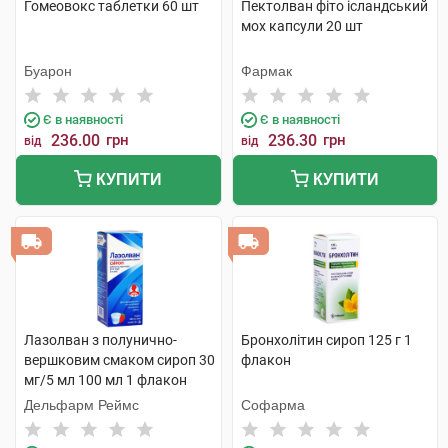
Гомеовокс таблетки 60 шт
Пектолван фіто ісландський
мох капсули 20 шт
Буарон
Фармак
Є в наявності
Є в наявності
236.00
грн
236.30
грн
від
від
КУПИТИ
КУПИТИ
Лазолван з полунично-
Бронхолітин сироп 125 г 1
вершковим смаком сироп 30
флакон
мг/5 мл 100 мл 1 флакон
Дельфарм Реймс
Софарма