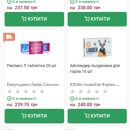
Є в наявності
Є в наявності
237.50
грн
238.00
грн
від
від
КУПИТИ
КУПИТИ
Респикс Л таблетки 20 шт
Айслендер льодяники для
горла 16 шт
Евертоджен Лайф Саєнсиз
ЮЕйБі Іновейтів Фарма
Балтикс
Є в наявності
Є в наявності
239.70
грн
240.00
грн
від
від
КУПИТИ
КУПИТИ