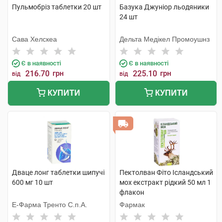
Пульмобріз таблетки 20 шт
Базука Джуніор льодяники
24 шт
Сава Хелскеа
Дельта Медікел Промоушнз
Є в наявності
Є в наявності
216.70
грн
225.10
грн
від
від
КУПИТИ
КУПИТИ
Дваце лонг таблетки шипучі
Пектолван Фіто Ісландський
600 мг 10 шт
мох екстракт рідкий 50 мл 1
флакон
Е-Фарма Тренто С.п.А.
Фармак