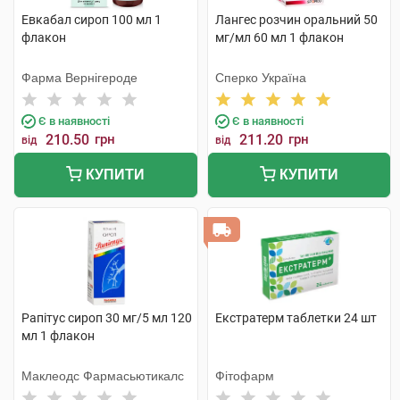
Евкабал сироп 100 мл 1
Лангес розчин оральний 50
флакон
мг/мл 60 мл 1 флакон
Фарма Вернігероде
Сперко Україна
Є в наявності
Є в наявності
210.50
грн
211.20
грн
від
від
КУПИТИ
КУПИТИ
Рапітус сироп 30 мг/5 мл 120
Екстратерм таблетки 24 шт
мл 1 флакон
Маклеодс Фармасьютикалс
Фітофарм