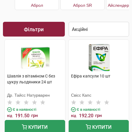
Аброл
Аброл SR
Фільтри
Шавлія з вітаміном С без
Ефіра капсули 10 шт
цукру льодяники 24 шт
Др. Тайсс Натурварен
Свісс Капс
Є в наявності
Є в наявності
191.50
грн
192.20
грн
від
від
КУПИТИ
КУПИТИ