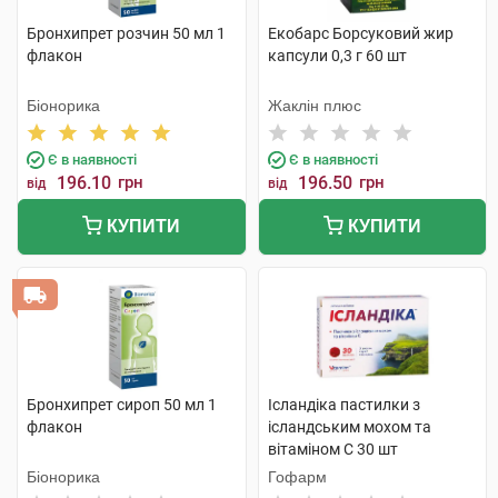
Бронхипрет розчин 50 мл 1
Екобарс Борсуковий жир
флакон
капсули 0,3 г 60 шт
Біонорика
Жаклін плюс
Є в наявності
Є в наявності
196.10
грн
196.50
грн
від
від
КУПИТИ
КУПИТИ
Бронхипрет сироп 50 мл 1
Ісландіка пастилки з
флакон
ісландським мохом та
вітаміном С 30 шт
Біонорика
Гофарм