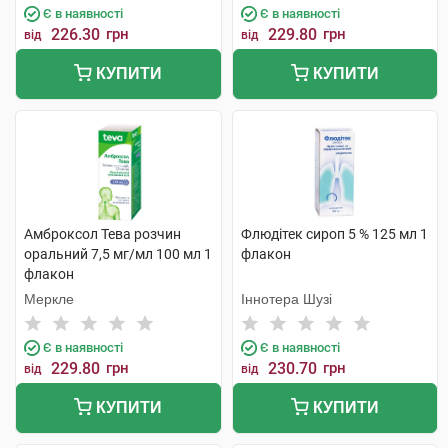
Є в наявності
Є в наявності
226.30
грн
229.80
грн
від
від
КУПИТИ
КУПИТИ
Амброксол Тева розчин
Флюдітек сироп 5 % 125 мл 1
оральний 7,5 мг/мл 100 мл 1
флакон
флакон
Меркле
Іннотера Шузі
Є в наявності
Є в наявності
229.80
грн
230.70
грн
від
від
КУПИТИ
КУПИТИ