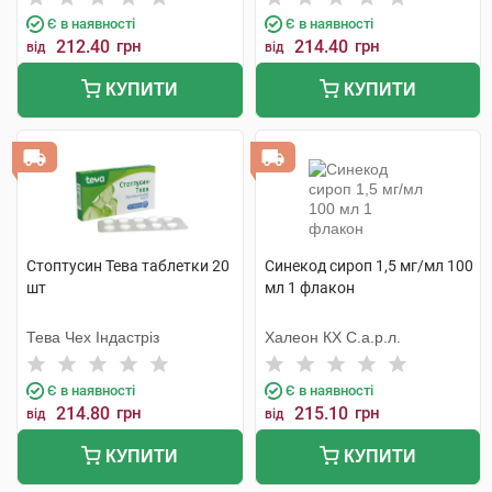
Є в наявності
Є в наявності
212.40
грн
214.40
грн
від
від
КУПИТИ
КУПИТИ
Стоптусин Тева таблетки 20
Синекод сироп 1,5 мг/мл 100
шт
мл 1 флакон
Тева Чех Індастріз
Халеон КХ С.а.р.л.
Є в наявності
Є в наявності
214.80
грн
215.10
грн
від
від
КУПИТИ
КУПИТИ