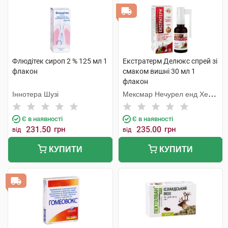
Флюдітек сироп 2 % 125 мл 1
Екстратерм Делюкс спрей зі
флакон
смаком вишні 30 мл 1
флакон
Іннотера Шузі
Мексмар Нечурел енд Хелсі
Продактс
Є в наявності
Є в наявності
231.50
грн
235.00
грн
від
від
КУПИТИ
КУПИТИ