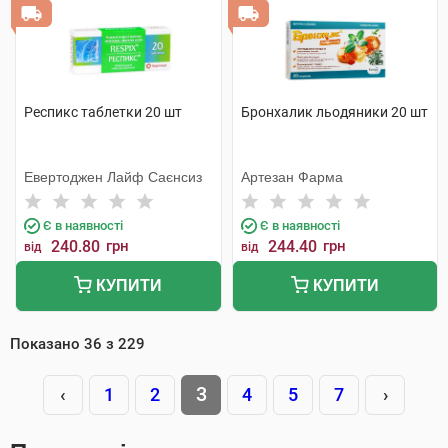
Респикс таблетки 20 шт
Бронхалик льодяники 20 шт
Евертоджен Лайф Саєнсиз
Артезан Фарма
Є в наявності
Є в наявності
240.80
грн
244.40
грн
від
від
КУПИТИ
КУПИТИ
Показано
36
з
229
3
‹
1
2
4
5
7
›