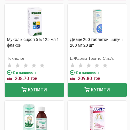
Муколік сироп 5 % 125 мл 1
Дваце 200 таблетки шипучі
флакон
200 мг 20 шт
Технолог
Е-Фарма Тренто С.п.А.
Є в наявності
Є в наявності
208.70
грн
209.80
грн
від
від
КУПИТИ
КУПИТИ