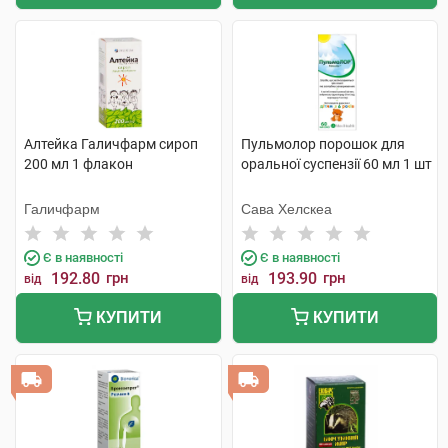
Алтейка Галичфарм сироп
Пульмолор порошок для
200 мл 1 флакон
оральної суспензії 60 мл 1 шт
Галичфарм
Сава Хелскеа
Є в наявності
Є в наявності
192.80
грн
193.90
грн
від
від
КУПИТИ
КУПИТИ