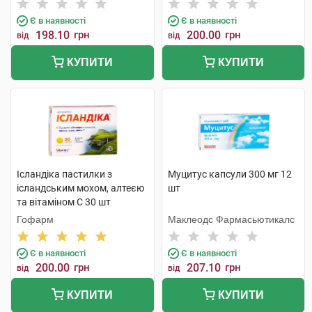
Є в наявності
Є в наявності
198.10
грн
200.00
грн
від
від
КУПИТИ
КУПИТИ
Ісландіка пастилки з
Муцитус капсули 300 мг 12
ісландським мохом, алтеєю
шт
та вітаміном С 30 шт
Гофарм
Маклеодс Фармасьютикалс
Є в наявності
Є в наявності
200.00
грн
207.10
грн
від
від
КУПИТИ
КУПИТИ