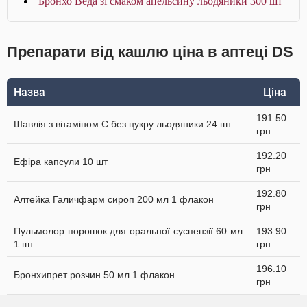
Бронхо Веда зі смаком апельсину льодяники 300 шт
Препарати від кашлю ціна в аптеці DS
Назва
Ціна
191.50
Шавлія з вітаміном С без цукру льодяники 24 шт
грн
192.20
Ефіра капсули 10 шт
грн
192.80
Алтейка Галичфарм сироп 200 мл 1 флакон
грн
Пульмолор порошок для оральної суспензії 60 мл
193.90
1 шт
грн
196.10
Бронхипрет розчин 50 мл 1 флакон
грн