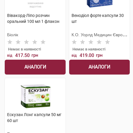
Вівакорд-Ліпо розчин
Венодіол форте капсули 30
оральний 100 мл 1 флакон
шт
Біолік
К.О. Уорлд Медицин Європа
С.Р.Л.
Немає в наявності
Немає в наявності
417.50
грн
419.00
грн
від
від
АНАЛОГИ
АНАЛОГИ
Ескузан Лонг капсули 50 мг
60 шт