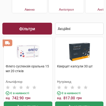
Авеню
Ангіотрол
Ангіт
Фільтри
Флего суспензія оральна 15
Кверцет капсули 30 шт
мл 20 стіків
Альпіфлор
Нутрімед
Є в наявності
Є в наявності
742.90
грн
817.00
грн
від
від