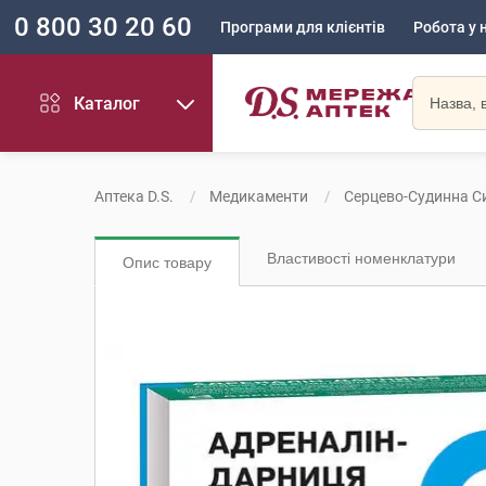
0 800 30 20 60
Програми для клієнтів
Робота у 
Каталог
Аптека D.S.
Медикаменти
Серцево-Судинна С
Властивості номенклатури
Опис товару