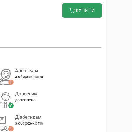
КУПИТИ
Алергікам
з обережністю
Дорослим
дозволено
Діабетикам
з обережністю