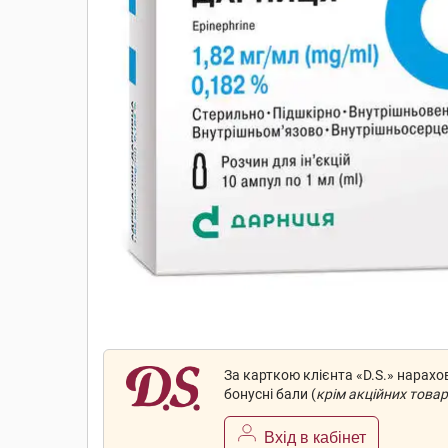
За карткою клієнта «D.S.» нарах
бонусні бали (
крім акційних товар
Вхід в кабінет