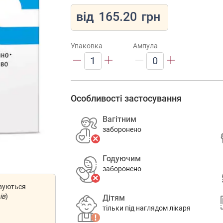
від
165.20
грн
Упаковка
Ампула
1
0
Особливості застосування
Вагітним
заборонено
Годуючим
заборонено
овуються
ів
)
Дітям
тільки під наглядом лікаря