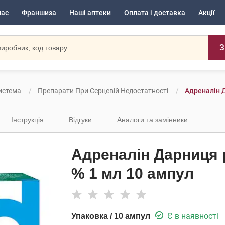
нас
Франшиза
Наші аптеки
Оплата і доставка
Акції
З
истема
Препарати При Серцевій Недостатності
Адреналін Д
Інструкція
Відгуки
Аналоги та замінники
Адреналін Дарниця р
% 1 мл 10 ампул
Є в наявності
Упаковка / 10 ампул