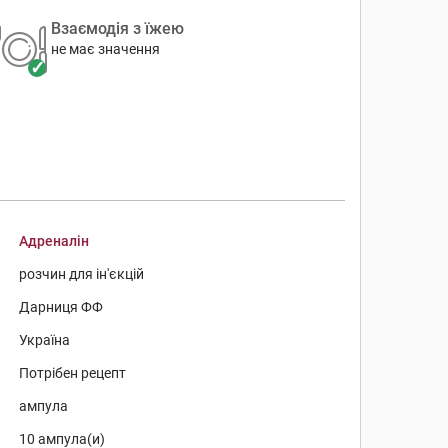
Взаємодія з їжею
не має значення
Адреналін
розчин для ін'єкцій
Дарниця ФФ
Україна
Потрібен рецепт
ампула
10 ампула(и)