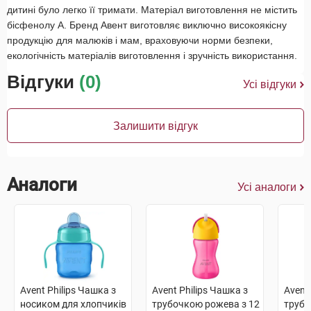
дитині було легко її тримати. Матеріал виготовлення не містить
бісфенолу А. Бренд Авент виготовляє виключно високоякісну
продукцію для малюків і мам, враховуючи норми безпеки,
екологічність матеріалів виготовлення і зручність використання.
Відгуки
(0)
Усі відгуки
Залишити відгук
Аналоги
Усі аналоги
Avent Philips Чашка з
Avent Philips Чашка з
Avent
носиком для хлопчиків
трубочкою рожева з 12
трубо