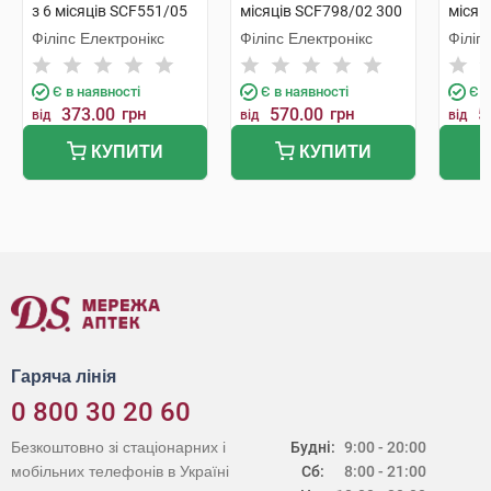
з 6 місяців SCF551/05
місяців SCF798/02 300
місяц
200 мл 1 шт
мл 1 шт
мл 1 
Філіпс Електронікс
Філіпс Електронікс
Філіп
Є в наявності
Є в наявності
Є в
373.00
грн
570.00
грн
5
від
від
від
КУПИТИ
КУПИТИ
Гаряча лінія
0 800 30 20 60
Безкоштовно зі стаціонарних і
Будні:
9:00 - 20:00
мобільних телефонів в Україні
Сб:
8:00 - 21:00