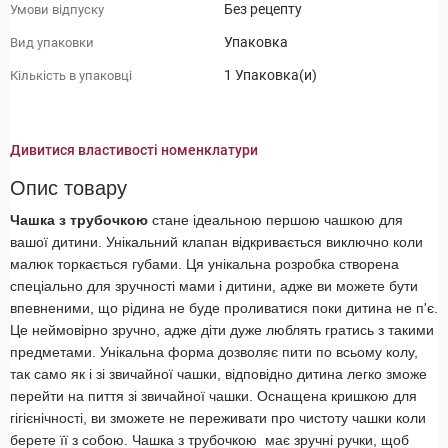
Без рецепту
Умови відпуску
Упаковка
Вид упаковки
1 Упаковка(и)
Кількість в упаковці
Дивитися властивості номенклатури
Опис товару
Чашка з трубочкою
стане ідеальною першою чашкою для
вашої дитини. Унікальний клапан відкривається виключно коли
малюк торкається губами. Ця унікальна розробка створена
спеціально для зручності мами і дитини, адже ви можете бути
впевненими, що рідина не буде проливатися поки дитина не п'є.
Це неймовірно зручно, адже діти дуже люблять гратись з такими
предметами. Унікальна форма дозволяє пити по всьому колу,
так само як і зі звичайної чашки, відповідно дитина легко зможе
перейти на пиття зі звичайної чашки. Оснащена кришкою для
гігієнічності, ви зможете не переживати про чистоту чашки коли
берете її з собою. Чашка з трубочкою
має зручні ручки, щоб