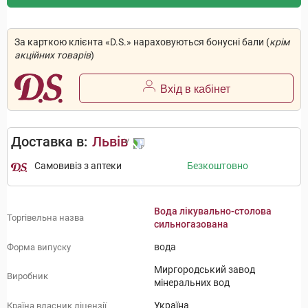
За карткою клієнта «D.S.» нараховуються бонусні бали (
крім
акційних товарів
)
Вхід в кабінет
Доставка в:
Львів
Самовивіз з аптеки
Безкоштовно
Вода лікувально-столова
Торгівельна назва
сильногазована
вода
Форма випуску
Миргородський завод
Виробник
мінеральних вод
Україна
Країна власник ліцензії