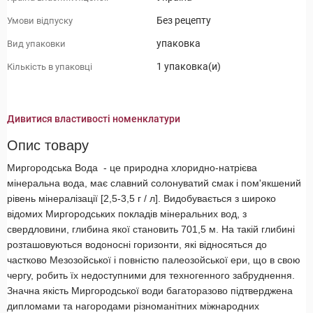
Без рецепту
Умови відпуску
упаковка
Вид упаковки
1 упаковка(и)
Кількість в упаковці
Дивитися властивості номенклатури
Опис товару
Миргородська Вода - це природна хлоридно-натрієва
мінеральна вода, має славний солонуватий смак і пом'якшений
рівень мінералізації [2,5-3,5 г / л]. Видобувається з широко
відомих Миргородських покладів мінеральних вод, з
свердловини, глибина якої становить 701,5 м. На такій глибині
розташовуються водоносні горизонти, які відносяться до
частково Мезозойської і повністю палеозойської ери, що в свою
чергу, робить їх недоступними для техногенного забруднення.
Значна якість Миргородської води багаторазово підтверджена
дипломами та нагородами різноманітних міжнародних