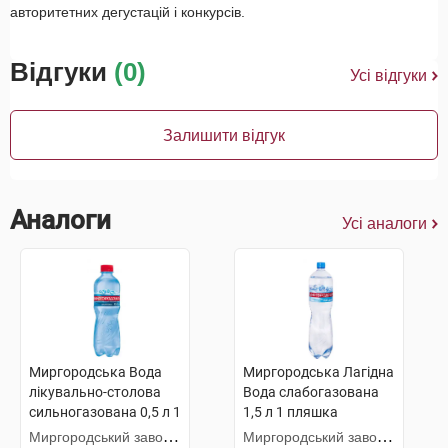
авторитетних дегустацій і конкурсів.
Відгуки
(0)
Усі відгуки
Залишити відгук
Аналоги
Усі аналоги
Миргородська Вода
Миргородська Лагідна
лікувально-столова
Вода слабогазована
сильногазована 0,5 л 1
1,5 л 1 пляшка
пляшка
Миргородський завод
Миргородський завод