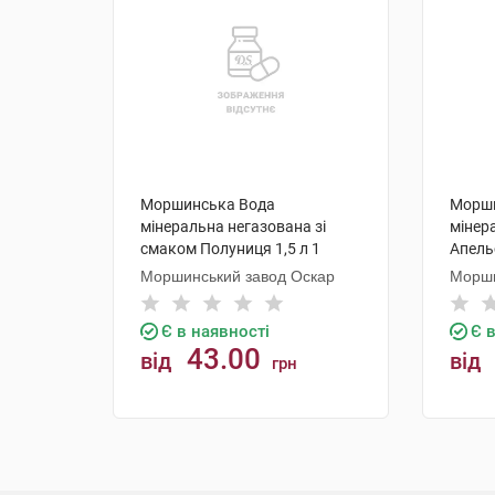
Моршинська Вода
Морши
мінеральна негазована зі
мінер
смаком Полуниця 1,5 л 1
Апель
пляшка
пляш
Моршинський завод Оскар
Морши
Є в наявності
Є 
43.00
від
від
грн
КУПИТИ