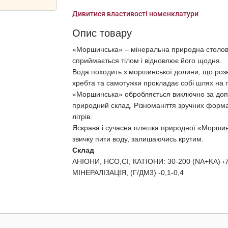
Дивитися властивості номенклатури
Опис товару
«Моршинська» – мінеральна природна столова
сприймається тілом і відновлює його щодня.
Вода походить з моршинської долини, що розк
хребта та самотужки прокладає собі шлях на 
«Моршинська» обробляється виключно за допо
природний склад. Різноманіття зручних формат
літрів.
Яскрава і сучасна пляшка природної «Моршин
звичку пити воду, залишаючись крутим.
Склад
АНІОНИ, HCO,CI, КАТІОНИ: 30-200 (NA+KA) ‹7
МIНЕРАЛIЗАЦIЯ, (Г/ДМ3) -0,1-0,4