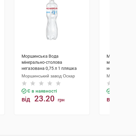
Моршинська Вода
Моршинська 
мінерально-столова
мінерально-ст
негазована 0,75 л 1 пляшка
негазована 1,
Моршинський завод Оскар
Моршинський 
Є в наявності
Є в наявно
23.20
31.5
від
від
грн
КУПИТИ
К