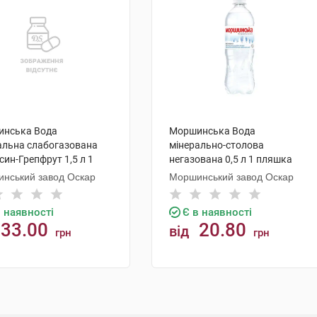
нська Вода
Моршинська Вода
альна слабогазована
мінерально-столова
син-Грепфрут 1,5 л 1
негазована 0,5 л 1 пляшка
ка
нський завод Оскар
Моршинський завод Оскар
в наявності
Є в наявності
33.00
20.80
від
грн
грн
КУПИТИ
КУПИТИ