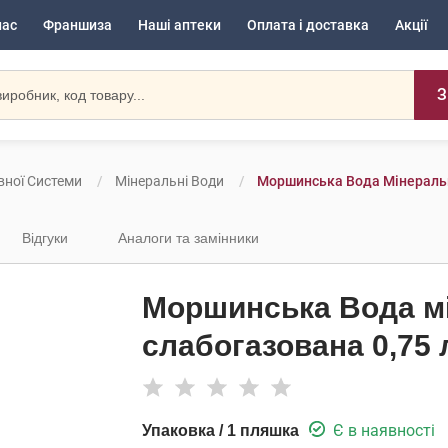
нас
Франшиза
Наші аптеки
Оплата і доставка
Акції
З
вної Системи
Мінеральні Води
Моршинська Вода Мінеральн
Відгуки
Аналоги та замінники
Моршинська Вода м
слабогазована 0,75 
Є в наявності
Упаковка / 1 пляшка