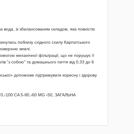
 вода, зі збалансованим складом, яка повністю
инулась поблизу східного схилу Карпатського
поверхню землі.
могою механічної фільтрації, що не порушує її
ів "з собою" та домашнього пиття від 0,33 до 6
ської» допоможе підтримувати корисну і здорову
0,‹100 CA 5-80,‹60 MG ‹50, ЗАГАЛЬНА