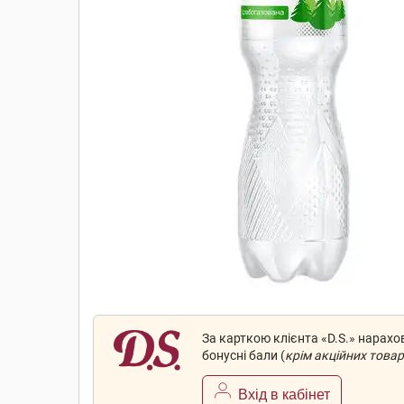
За карткою клієнта «D.S.» нарах
бонусні бали (
крім акційних товар
Вхід в кабінет