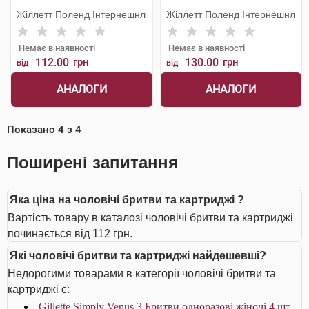
Жіллетт Поленд Інтернешнл
Жіллетт Поленд Інтернешнл
Немає в наявності
Немає в наявності
112.00
грн
130.00
грн
від
від
АНАЛОГИ
АНАЛОГИ
Показано
4
з
4
Поширені запитання
Яка ціна на чоловічі бритви та картриджі ?
Вартість товару в каталозі чоловічі бритви та картриджі
починається від 112 грн.
Які чоловічі бритви та картриджі найдешевші?
Недорогими товарами в категорії чоловічі бритви та
картриджі є:
Gillette Simply Venus 3 Бритви одноразові жіночі 4 шт