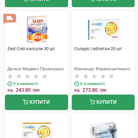
Zest Сліп капсули 30 шт
Соларіс таблетки 20 шт
Дельта Медікел Промоушнз
Маклеодс Фармасьютикалс
Є в наявності
Є в наявності
243.80
грн
273.80
грн
від
від
КУПИТИ
КУПИТИ