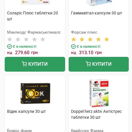
Соларіс Плюс таблетки 20
Гаммавітал капсули 30 шт
шт
Маклеодс Фармасьютикалс
Форсаж плюс
Є в наявності
Є в наявності
279.60
грн
313.10
грн
від
від
КУПИТИ
КУПИТИ
Відек капсули 30 шт
Doppel herz aktiv Антістрес
таблетки 30 шт
Бовіос фарм
Квайссер Фарма