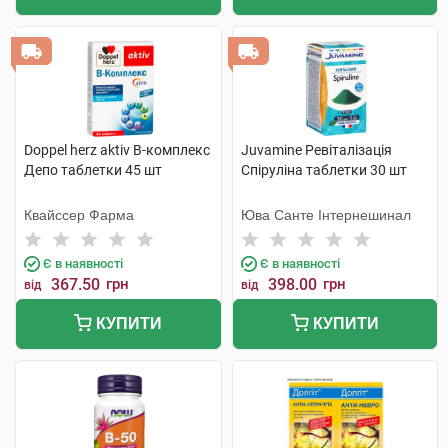
Doppel herz aktiv В-комплекс
Juvamine Ревіталізація
Депо таблетки 45 шт
Спіруліна таблетки 30 шт
Квайссер Фарма
Юва Санте Інтернешинал
Є в наявності
Є в наявності
367.50
грн
398.00
грн
від
від
КУПИТИ
КУПИТИ