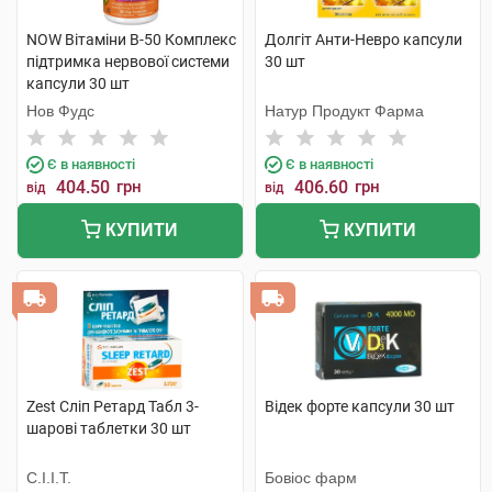
NOW Вітаміни В-50 Комплекс
Долгіт Анти-Невро капсули
підтримка нервової системи
30 шт
капсули 30 шт
Нов Фудс
Натур Продукт Фарма
Є в наявності
Є в наявності
404.50
грн
406.60
грн
від
від
КУПИТИ
КУПИТИ
Zest Сліп Ретард Табл 3-
Відек форте капсули 30 шт
шарові таблетки 30 шт
С.І.І.Т.
Бовіос фарм