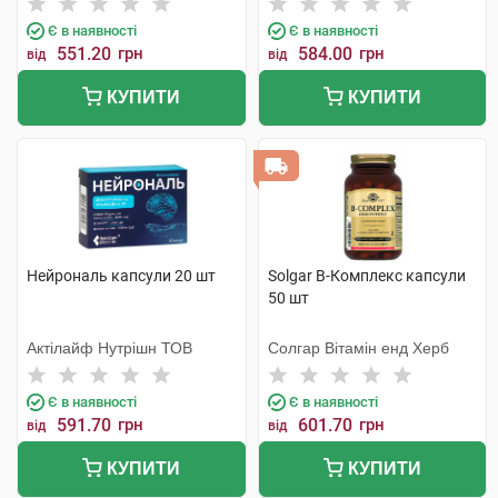
Є в наявності
Є в наявності
551.20
грн
584.00
грн
від
від
КУПИТИ
КУПИТИ
Нейрональ капсули 20 шт
Solgar В-Комплекс капсули
50 шт
Актілайф Нутрішн ТОВ
Солгар Вітамін енд Херб
Є в наявності
Є в наявності
591.70
грн
601.70
грн
від
від
КУПИТИ
КУПИТИ