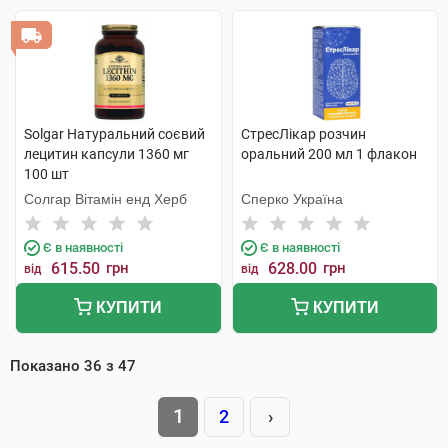
Solgar Натуральний соєвий
СтресЛікар розчин
лецитин капсули 1360 мг
оральний 200 мл 1 флакон
100 шт
Солгар Вітамін енд Херб
Сперко Україна
Є в наявності
Є в наявності
615.50
грн
628.00
грн
від
від
КУПИТИ
КУПИТИ
Показано
36
з
47
1
2
›