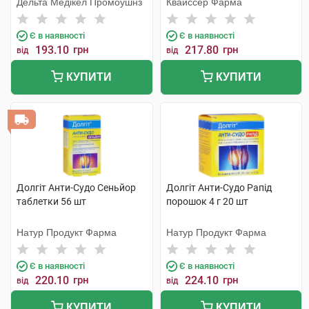
Дельта Медікел Промоушнз
Квайссер Фарма
Є в наявності
Є в наявності
193.10
грн
217.80
грн
від
від
КУПИТИ
КУПИТИ
Долгіт Анти-Судо Сеньйор
Долгіт Анти-Судо Рапід
таблетки 56 шт
порошок 4 г 20 шт
Натур Продукт Фарма
Натур Продукт Фарма
Є в наявності
Є в наявності
220.10
грн
224.10
грн
від
від
КУПИТИ
КУПИТИ