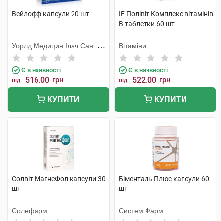
Вейлофф капсули 20 шт
IF Полівіт Комплекс вітамінів
В таблетки 60 шт
Уорлд Медицин Ілач Сан. Ве
Вітаміни
Тідж
Є в наявності
Є в наявності
516.00
грн
522.00
грн
від
від
КУПИТИ
КУПИТИ
Солвіт МагнеФол капсули 30
Біменталь Плюс капсули 60
шт
шт
Солефарм
Систем Фарм