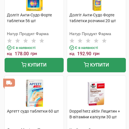
Долгіт Анти-Судо Форте
Долгіт Анти-Судо Форте
таблетки 56 шт
таблетки розчинні 20 шт
Натур Продукт Фарма
Натур Продукт Фарма
Є в наявності
Є в наявності
178.00
грн
192.90
грн
від
від
КУПИТИ
КУПИТИ
Аргетт судо таблетки 60 шт
Doppel herz aktiv Лецитин +
B-вітаміни капсули 30 шт