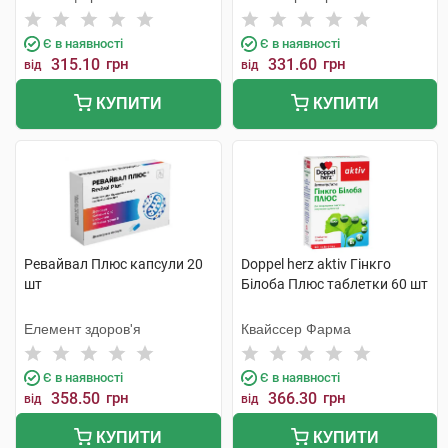
Є в наявності
Є в наявності
315.10
грн
331.60
грн
від
від
КУПИТИ
КУПИТИ
Ревайвал Плюс капсули 20
Doppel herz aktiv Гінкго
шт
Білоба Плюс таблетки 60 шт
Елемент здоров'я
Квайссер Фарма
Є в наявності
Є в наявності
358.50
грн
366.30
грн
від
від
КУПИТИ
КУПИТИ