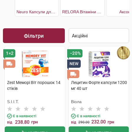
Neuro Капсули для нормального функціонування нервової системи
RELORA Вітаміни cтрес та контроль апетиту
Аксоні
Фільтри
1=2
−20%
NEW
Zest Меморі Віт порошок 14
Лецитин Форте капсули 1200
стіків
мг 40 шт
S.I.I.T.
Віола
Є в наявності
Є в наявності
232.00
238.80
грн
грн
від
від
290.00