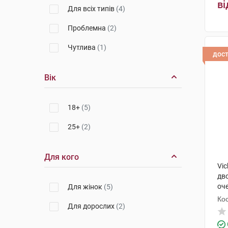
ві
Для всіх типів
(4)
Проблемна
(2)
Чутлива
(1)
дос
Вік
18+
(5)
25+
(2)
Для кого
Vic
дв
оче
Для жінок
(5)
10
Кос
Для дорослих
(2)