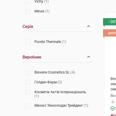
Vichy
(1)
Minox
(1)
−30
Серія
дос
Purete Thermale
(1)
Виробник
Biovene Cosmetics SL
(4)
Bi
Голден Фарм
(2)
ніа
ом
Косметік Актів Інтернаціональ
Bi
(1)
Мінокс Технолоджі Трейдинг
(1)
ві