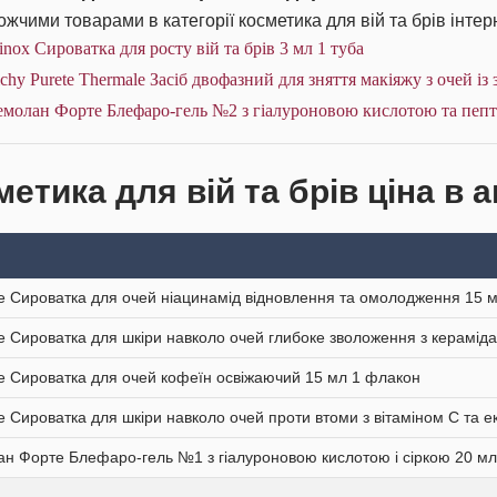
жчими товарами в категорії косметика для вій та брів інтер
nox Сироватка для росту вій та брів 3 мл 1 туба
chy Purete Thermale Засіб двофазний для зняття макіяжу з очей із
емолан Форте Блефаро-гель №2 з гіалуроновою кислотою та пепт
етика для вій та брів ціна в 
e Сироватка для очей ніацинамід відновлення та омолодження 15 
e Сироватка для шкіри навколо очей глибоке зволоження з керамід
e Сироватка для очей кофеїн освіжаючий 15 мл 1 флакон
e Сироватка для шкіри навколо очей проти втоми з вітаміном С та 
н Форте Блефаро-гель №1 з гіалуроновою кислотою і сіркою 20 м