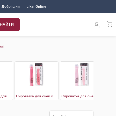
Добрі ціни
Likar Online
НАЙТИ
ові
Засіб двофазний для зняття макіяжу з очей із захистом від випадіння вій
Сироватка для очей кофеїн освіжаючий
Сироватка для очей ніацинамід відновлення та омолодження