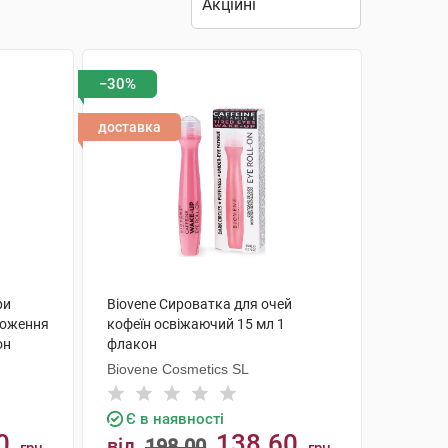
−30%
доставка
ри
Biovene Сироватка для очей
ложення
кофеїн освіжаючий 15 мл 1
он
флакон
Biovene Cosmetics SL
Є в наявності
0
138.60
від
198.00