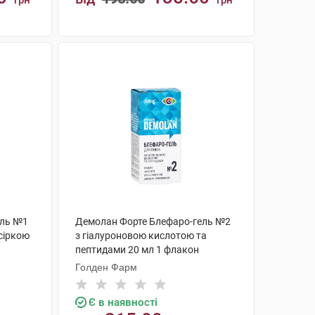
грн
грн
КУПИТИ
ель №1
Демолан Форте Блефаро-гель №2
 сіркою
з гіалуроновою кислотою та
пептидами 20 мл 1 флакон
Голден Фарм
Є в наявності