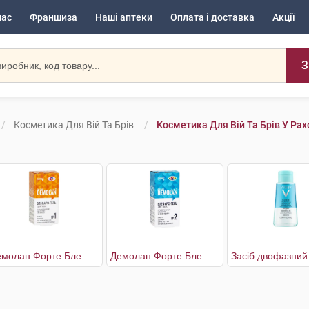
нас
Франшиза
Наші аптеки
Оплата і доставка
Акції
З
Косметика Для Вій Та Брів
Косметика Для Вій Та Брів У Рах
Демолан Форте Блефаро-гель №1 з гіалуроновою кислотою і сіркою
Демолан Форте Блефаро-гель №2 з гіалуроновою кислотою та пептидами