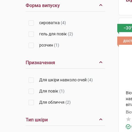
Форма випуску
сироватка
(4)
−30
гель для повік
(2)
дос
розчин
(1)
Призначення
Для шкіри навколо очей
(4)
Для повік
(1)
Bi
на
Для обличчя
(2)
ві
15
Bi
Тип шкіри