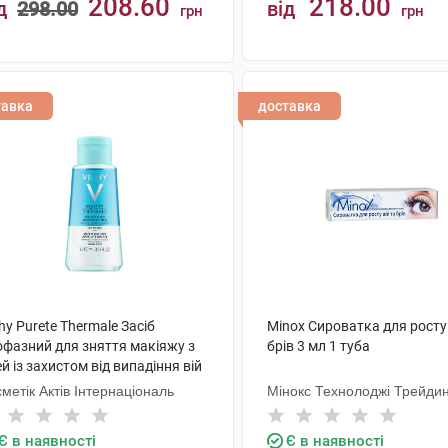
208.60
218.00
д
298.00
від
грн
грн
КУПИТИ
КУПИТИ
тавка
доставка
hy Purete Thermale Засіб
Minox Сироватка для росту 
офазний для зняття макіяжу з
брів 3 мл 1 туба
й із захистом від випадіння вій
0 мл 1 флакон
метік Актів Інтернаціональ
Мінокс Технолоджі Трейдин
Є в наявності
Є в наявності