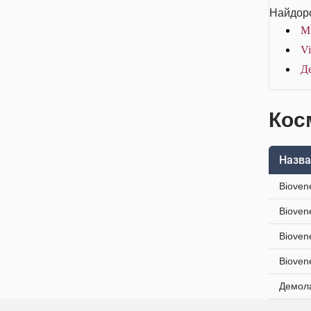
Найдоро
Mi
Vi
Д
Косм
Назва
Bioven
Bioven
Bioven
Bioven
Демола