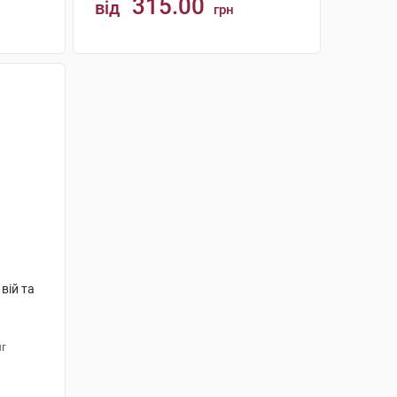
315.00
від
грн
КУПИТИ
вій та
г