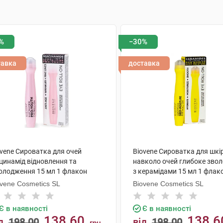
%
−30%
тавка
доставка
ovene Сироватка для очей
Biovene Сироватка для шкі
цинамід відновлення та
навколо очей глибоке зво
олодження 15 мл 1 флакон
з керамідами 15 мл 1 флак
ovene Cosmetics SL
Biovene Cosmetics SL
Є в наявності
Є в наявності
138.60
138.6
д
198.00
від
198.00