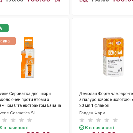
грн
КУПИТИ
КУПИТИ
%
тавка
ovene Сироватка для шкіри
Демолан Форте Блефаро-г
вколо очей проти втоми з
з гіалуроновою кислотою і
таміном С та екстрактом банана
20 мл 1 флакон
 мл 1 флакон
ovene Cosmetics SL
Голден Фарм
Є в наявності
Є в наявності