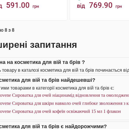
591.00
769.90
д
від
грн
грн
КУПИТИ
КУПИТИ
но
8
з
8
ирені запитання
на на косметика для вій та брів ?
 товару в каталозі косметика для вій та брів починається від
осметика для вій та брів найдешевші?
ими товарами в категорії косметика для вій та брів є:
ovene Сироватка для очей ніацинамід відновлення та омолоджен
ovene Сироватка для шкіри навколо очей глибоке зволоження з к
ovene Сироватка для очей кофеїн освіжаючий 15 мл 1 флакон
осметика для вій та брів є найдорожчими?