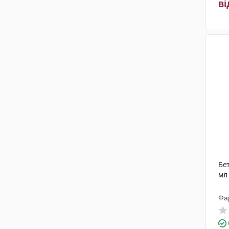
ві
ДМГ Італія
(1)
Ломафарм ГмбХ
(2)
Екселвізіон
(1)
Бауш енд Ломб Інкорпорейтед
(1)
ВІЗУфарма С.п.А.,Італія
(2)
Фармігея
(2)
Omikron Italia S.r.l.
(1)
Пфайзер Менюфекчуринг
Бельгія
(1)
Бет
мл
Фа