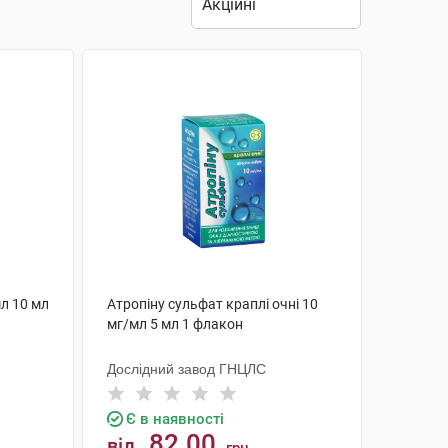
мл 10 мл
Атропіну сульфат краплі очні 10
мг/мл 5 мл 1 флакон
Дослідний завод ГНЦЛС
Є в наявності
82.00
від