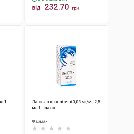
232.70
від
грн
КУПИТИ
мл 1
Ланотан краплі очні 0,05 мг/мл 2,5
мл 1 флакон
Фармак