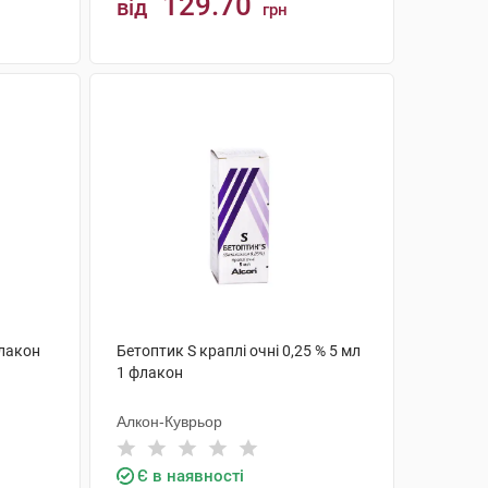
129.70
від
грн
КУПИТИ
флакон
Бетоптик S краплі очні 0,25 % 5 мл
1 флакон
Алкон-Куврьор
Є в наявності