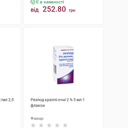
Є в наявності
252.80
від
грн
КУПИТИ
г/мл 2,5
Резлод краплі очні 2 % 5 мл 1
флакон
Фамар