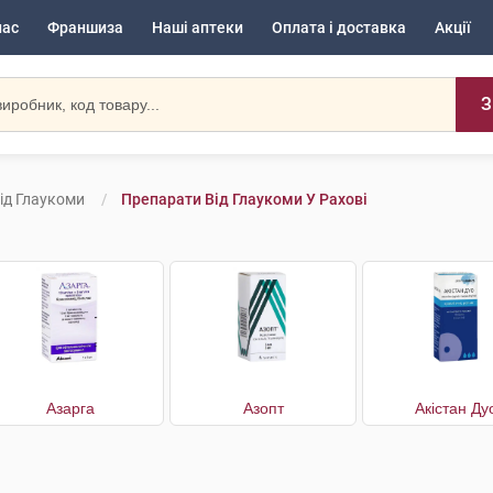
нас
Франшиза
Наші аптеки
Оплата і доставка
Акції
З
ід Глаукоми
Препарати Від Глаукоми У Рахові
Азарга
Азопт
Акістан Ду