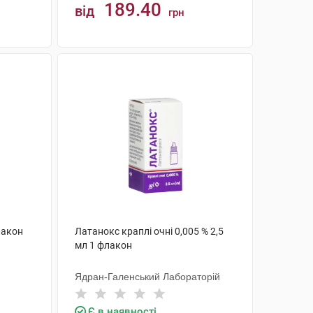
189.40
від
грн
КУПИТИ
лакон
Латанокс краплі очні 0,005 % 2,5
мл 1 флакон
Ядран-Галенський Лабораторій
Є в наявності