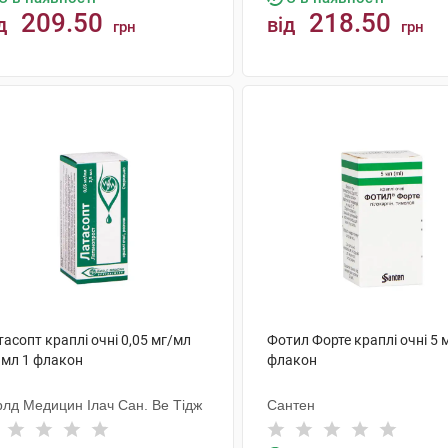
209.50
218.50
д
від
грн
грн
КУПИТИ
КУПИТИ
асопт краплі очні 0,05 мг/мл
Фотил Форте краплі очні 5 
 мл 1 флакон
флакон
рлд Медицин Ілач Сан. Ве Тідж
Сантен