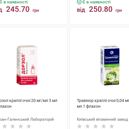
Є в наявності
Є в наявності
245.70
250.80
д
від
грн
грн
КУПИТИ
КУПИТИ
зол краплі очні 20 мг/мл 5 мл
Травінор краплі очні 0,04 м
флакон
мл 1 флакон
ран-Галенський Лабораторій
Київський вітамінний завод