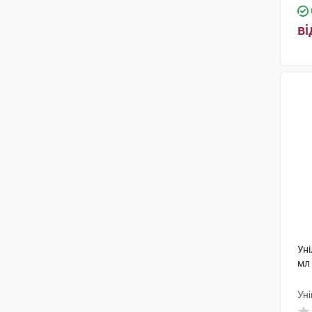
ві
Уні
мл
Ун