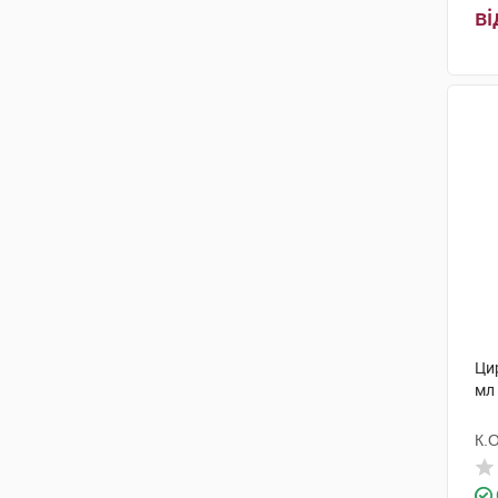
ві
Цир
мл
К.