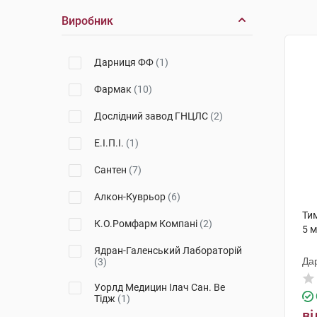
Виробник
Дарниця ФФ
(1)
Фармак
(10)
Дослідний завод ГНЦЛС
(2)
Е.І.П.І.
(1)
Сантен
(7)
Алкон-Куврьор
(6)
Тим
К.О.Ромфарм Компані
(2)
5 
Ядран-Галенський Лабораторій
Да
(3)
Уорлд Медицин Ілач Сан. Ве
Тідж
(1)
ві