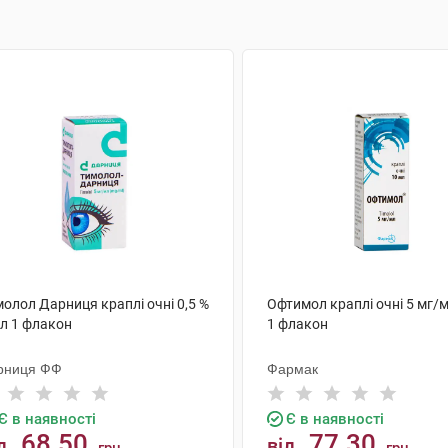
олол Дарниця краплі очні 0,5 %
Офтимол краплі очні 5 мг/
мл 1 флакон
1 флакон
рниця ФФ
Фармак
Є в наявності
Є в наявності
68.50
77.30
д
від