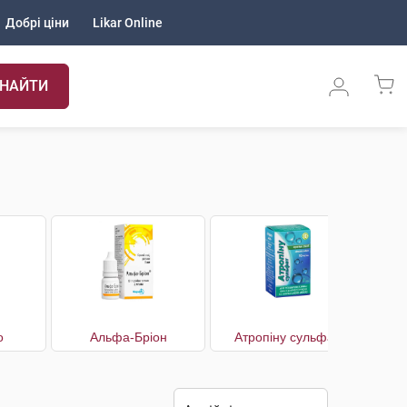
Добрі ціни
Likar Online
НАЙТИ
о
Альфа-Бріон
Атропіну сульфат