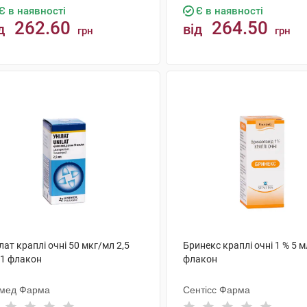
Є в наявності
Є в наявності
262.60
264.50
д
від
грн
грн
КУПИТИ
КУПИТИ
лат краплі очні 50 мкг/мл 2,5
Бринекс краплі очні 1 % 5 м
 1 флакон
флакон
імед Фарма
Сентісс Фарма