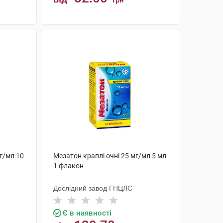
грн
КУПИТИ
мг/мл 10
Мезатон краплі очні 25 мг/мл 5 мл
1 флакон
Дослідний завод ГНЦЛС
Є в наявності