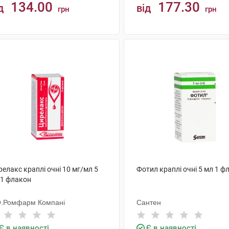
134.00
177.30
д
від
грн
грн
КУПИТИ
КУПИТИ
елакс краплі очні 10 мг/мл 5
Фотил краплі очні 5 мл 1 ф
 1 флакон
О.Ромфарм Компані
Сантен
Є в наявності
Є в наявності