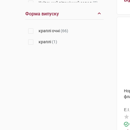
Київський вітамінний завод
(2)
Форма випуску
Фамар
(2)
Унімед Фарма
(3)
краплі очні
(66)
Сентісс Фарма
(4)
краплі
(1)
Аллерган Фармасьютікалз
(1)
К.Т. Ромфарм Компані
(4)
Балканфарма-Разград
(1)
Брусчеттіні
(1)
Нор
Варшавський ФЗ Польфа АТ
(3)
фл
Варшавський ФЗ Польфа
(1)
Е.І
Ромфарм Компані
(1)
Фарматен
(1)