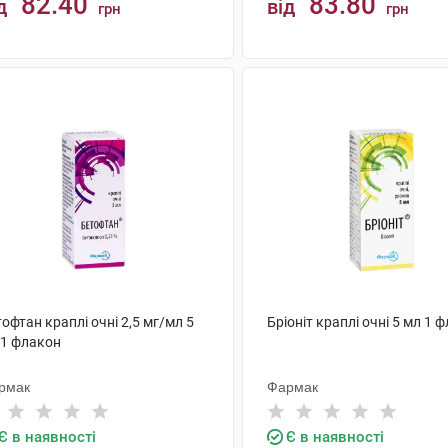
82.40
83.80
д
від
грн
грн
КУПИТИ
КУПИТИ
офтан краплі очні 2,5 мг/мл 5
Бріоніт краплі очні 5 мл 1 
 1 флакон
рмак
Фармак
Є в наявності
Є в наявності