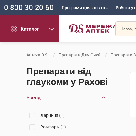
0 800 30 20 60
Програми для клієнтів
Робота у 
Каталог
Аптека D.S.
Препарати Для Очей
Препарати В
Препарати від
глаукоми у Рахові
Бренд
Дарниця
(1)
Ромфарм
(1)