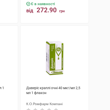
Є в наявності
272.90
від
грн
КУПИТИ
л 1
Даверіс краплі очні 40 мкг/мл 2,5
мл 1 флакон
К.О.Ромфарм Компані