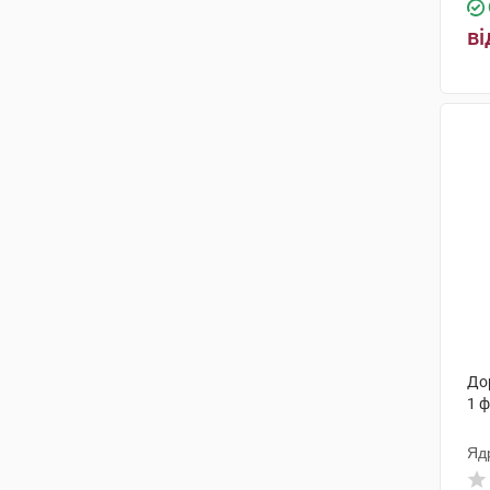
ві
Дор
1 
Яд