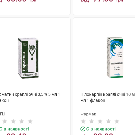
грн
грн
КУПИТИ
КУПИТИ
матин краплі очні 0,5 % 5 мл 1
Пілокарпін краплі очні 10 
акон
мл 1 флакон
.П.І.
Фармак
Є в наявності
Є в наявності