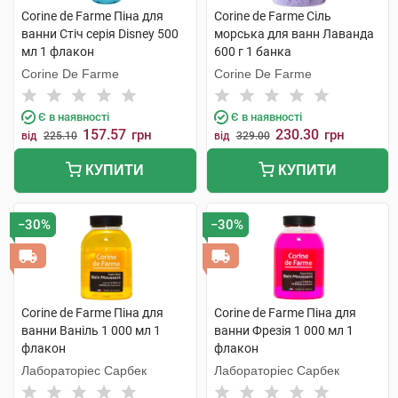
Corine de Farme Піна для
Corine de Farme Сіль
ванни Стіч серія Disney 500
морська для ванн Лаванда
мл 1 флакон
600 г 1 банка
Corine De Farme
Corine De Farme
Є в наявності
Є в наявності
157.57
230.30
грн
грн
від
225.10
від
329.00
КУПИТИ
КУПИТИ
−30%
−30%
Corine de Farme Піна для
Corine de Farme Піна для
ванни Ваніль 1 000 мл 1
ванни Фрезія 1 000 мл 1
флакон
флакон
Лабораторіес Сарбек
Лабораторіес Сарбек