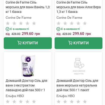
Corine de Farme Сіль
Corine de Farme Сіль
морська для ванн Ваніль 1,3
морська для ванн Алое Вера
кг 1 банка
1,3 кг 1 банка
Corine De Farme
Corine De Farme
Є в наявності
Є в наявності
299.60
299.60
грн
грн
від
428.00
від
428.00
КУПИТИ
КУПИТИ
Домашній Доктор Сіль для
Домашній Доктор Сіль для
ванн з екстрактом
ванн морська натуральна
лавандою дой-пак 500 г 1
дой-пак 500 г 1 пакет
пакет
Ельфа НВО
Ельфа НВО