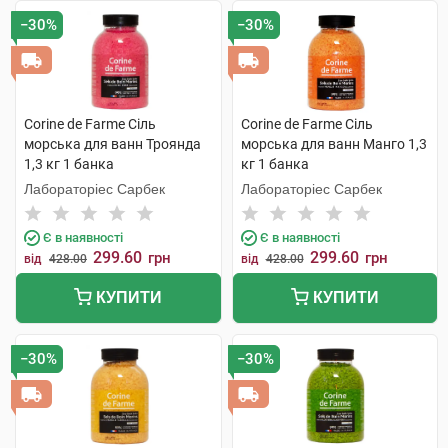
−30%
−30%
Corine de Farme Сіль
Corine de Farme Сіль
морська для ванн Троянда
морська для ванн Манго 1,3
1,3 кг 1 банка
кг 1 банка
Лабораторіес Сарбек
Лабораторіес Сарбек
Є в наявності
Є в наявності
299.60
299.60
грн
грн
від
428.00
від
428.00
КУПИТИ
КУПИТИ
−30%
−30%