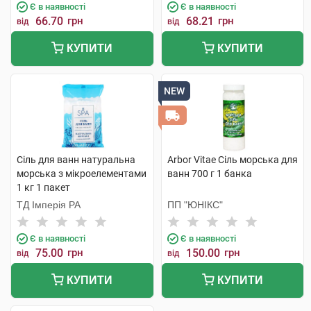
Є в наявності
Є в наявності
66.70
грн
68.21
грн
від
від
КУПИТИ
КУПИТИ
NEW
Сіль для ванн натуральна
Arbor Vitae Сіль морська для
морська з мікроелементами
ванн 700 г 1 банка
1 кг 1 пакет
ТД Імперія РА
ПП "ЮНІКС"
Є в наявності
Є в наявності
75.00
грн
150.00
грн
від
від
КУПИТИ
КУПИТИ