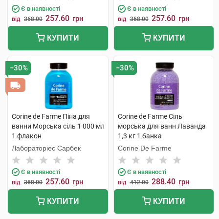
Є в наявності
Є в наявності
257.60
257.60
грн
грн
від
368.00
від
368.00
КУПИТИ
КУПИТИ
−30%
−30%
Corine de Farme Піна для
Corine de Farme Сіль
ванни Морська сіль 1 000 мл
морська для ванн Лаванда
1 флакон
1,3 кг 1 банка
Лабораторіес Сарбек
Corine De Farme
Є в наявності
Є в наявності
257.60
288.40
грн
грн
від
368.00
від
412.00
КУПИТИ
КУПИТИ