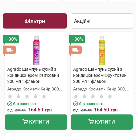
Фільтри
−30%
−30%
Agrado Шампунь сухий з
Agrado Шампунь cухий з
кондиціонером Квітковий
кондиціонером Фруктовий
200 мл 1 флакон
200 мл 1 флакон
Аградо Косметік Кейр 3000
Аградо Косметік Кейр 3000
С.Л.У.
С.Л.У.
Є в наявності
Є в наявності
164.50
164.50
грн
грн
від
235.00
від
235.00
КУПИТИ
КУПИТИ