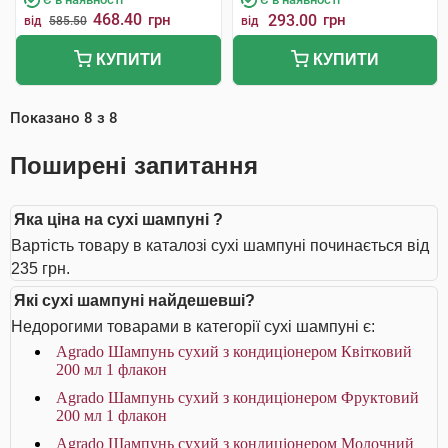
468.40
грн
293.00
грн
від
585.50
від
КУПИТИ
КУПИТИ
Показано
8
з
8
Поширені запитання
Яка ціна на сухі шампуні ?
Вартість товару в каталозі сухі шампуні починається від
235 грн.
Які сухі шампуні найдешевші?
Недорогими товарами в категорії сухі шампуні є:
Agrado Шампунь сухий з кондиціонером Квітковий
200 мл 1 флакон
Agrado Шампунь cухий з кондиціонером Фруктовий
200 мл 1 флакон
Agrado Шампунь cухий з кондиціонером Молочний