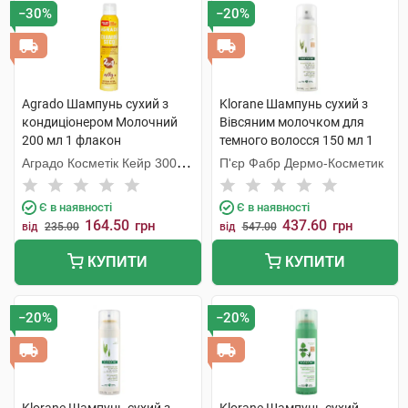
−30%
−20%
Agrado Шампунь cухий з
Klorane Шампунь сухий з
кондиціонером Молочний
Вівсяним молочком для
200 мл 1 флакон
темного волосся 150 мл 1
флакон
Аградо Косметік Кейр 3000
П'єр Фабр Дермо-Косметик
С.Л.У.
Є в наявності
Є в наявності
164.50
437.60
грн
грн
від
235.00
від
547.00
КУПИТИ
КУПИТИ
−20%
−20%