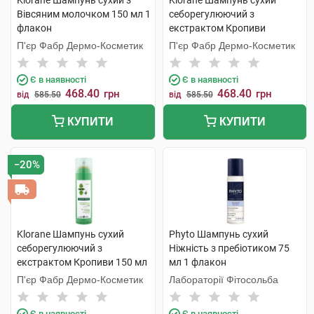
Klorane Шампунь сухий з
Klorane Шампунь сухий
Вівсяним молочком 150 мл 1
себорегулюючий з
флакон
екстрактом Кропиви
темного волосся 150 мл 1
П'єр Фабр Дермо-Косметик
П'єр Фабр Дермо-Косметик
флакон
Є в наявності
Є в наявності
468.40
468.40
грн
грн
від
585.50
від
585.50
КУПИТИ
КУПИТИ
−20%
Klorane Шампунь сухий
Phyto Шампунь сухий
себорегулюючий з
Ніжність з пребіотиком 75
екстрактом Кропиви 150 мл
мл 1 флакон
1 флакон
П'єр Фабр Дермо-Косметик
Лабораторії Фітосольба
Є в наявності
Є в наявності