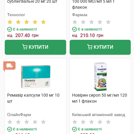
сублінгвальні 20 мг 20 шт
100 000 МО/мл 5 мл 1
флакон
Технолог
Фармак
Є в наявності
Є в наявності
207.40
грн
210.10
грн
від
від
КУПИТИ
КУПИТИ
Ремавір капсули 100 мг 10
Новірин сироп 50 мг/мл 120
шт
мл 1 флакон
ОлайнФарм
Київський вітамінний завод
Є в наявності
Є в наявності