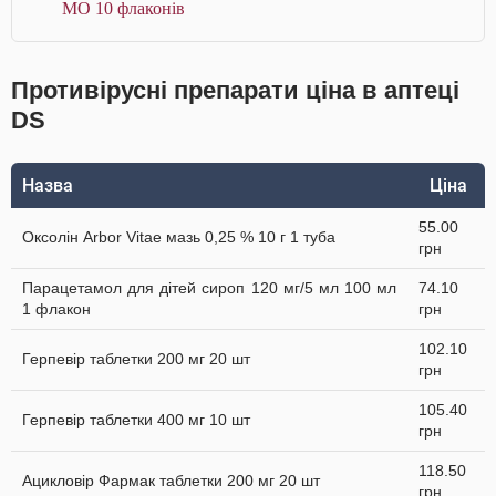
МО 10 флаконів
Противірусні препарати ціна в аптеці
DS
Назва
Ціна
55.00
Оксолін Arbor Vitae мазь 0,25 % 10 г 1 туба
грн
Парацетамол для дітей сироп 120 мг/5 мл 100 мл
74.10
1 флакон
грн
102.10
Герпевір таблетки 200 мг 20 шт
грн
105.40
Герпевір таблетки 400 мг 10 шт
грн
118.50
Ацикловір Фармак таблетки 200 мг 20 шт
грн