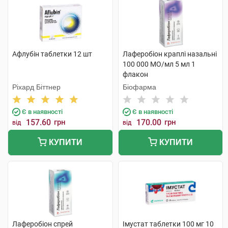
Афлубін таблетки 12 шт
Лаферобіон краплі назальні
100 000 МО/мл 5 мл 1
флакон
Ріхард Біттнер
Біофарма
Є в наявності
Є в наявності
157.60
грн
170.00
грн
від
від
КУПИТИ
КУПИТИ
Лаферобіон спрей
Імустат таблетки 100 мг 10