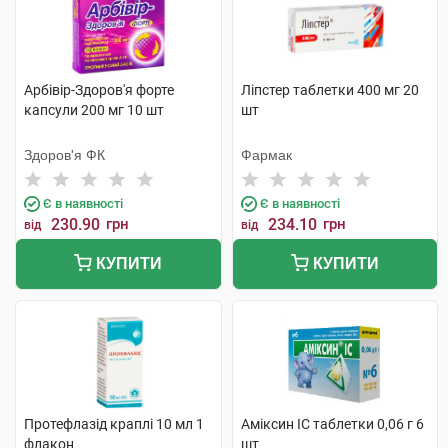
Арбівір-Здоров'я форте
Ліпстер таблетки 400 мг 20
капсули 200 мг 10 шт
шт
Здоров'я ФК
Фармак
Є в наявності
Є в наявності
230.90
грн
234.10
грн
від
від
КУПИТИ
КУПИТИ
Протефлазід краплі 10 мл 1
Аміксин IC таблетки 0,06 г 6
флакон
шт