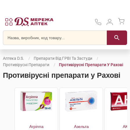
Аптека D.S.
Препарати Від ГРВІ Та Застуди
Противірусні Препарати
Противірусні Препарати У Рахові
Противірусні препарати у Рахові
Агріппа
Азельта
АКК