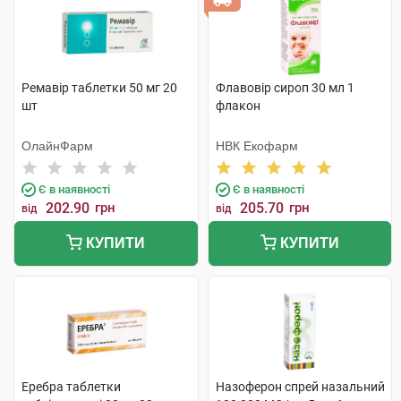
Ремавір таблетки 50 мг 20
Флавовір сироп 30 мл 1
шт
флакон
ОлайнФарм
НВК Екофарм
Є в наявності
Є в наявності
202.90
грн
205.70
грн
від
від
КУПИТИ
КУПИТИ
Еребра таблетки
Назоферон спрей назальний