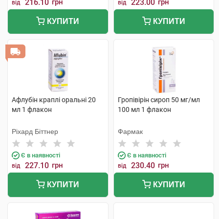
216.10
грн
223.00
грн
від
від
КУПИТИ
КУПИТИ
Афлубін краплі оральні 20
Гропівірін сироп 50 мг/мл
мл 1 флакон
100 мл 1 флакон
Ріхард Біттнер
Фармак
Є в наявності
Є в наявності
227.10
грн
230.40
грн
від
від
КУПИТИ
КУПИТИ