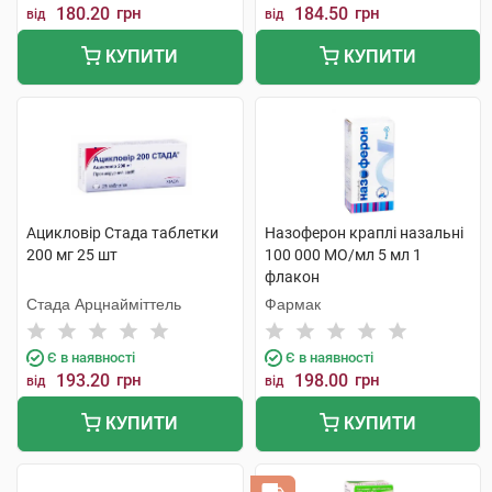
180.20
грн
184.50
грн
від
від
КУПИТИ
КУПИТИ
Ацикловір Стада таблетки
Назоферон краплі назальні
200 мг 25 шт
100 000 МО/мл 5 мл 1
флакон
Стада Арцнайміттель
Фармак
Є в наявності
Є в наявності
193.20
грн
198.00
грн
від
від
КУПИТИ
КУПИТИ