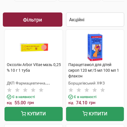
Фільтри
Оксолін Arbor Vitae мазь 0,25
Парацетамол для дітей
% 10 г 1 туба
сироп 120 мг/5 мл 100 мл 1
флакон
ДКП Фармацевтична
Борщагівський ХФЗ
фабрика
Є в наявності
Є в наявності
55.00
грн
74.10
грн
від
від
КУПИТИ
КУПИТИ