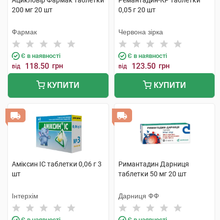
Ацикловір Фармак таблетки
Ремантадин-КР таблетки
200 мг 20 шт
0,05 г 20 шт
Фармак
Червона зірка
Є в наявності
Є в наявності
118.50
грн
123.50
грн
від
від
КУПИТИ
КУПИТИ
Аміксин IC таблетки 0,06 г 3
Римантадин Дарниця
шт
таблетки 50 мг 20 шт
Інтерхім
Дарниця ФФ
Є в наявності
Є в наявності