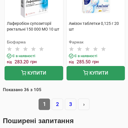
Лаферобіон супозиторії
Амізон таблетки 0,125 г 20
ректальні 150 000 МО 10 шт
шт
Біофарма
Фармак
Є в наявності
Є в наявності
283.20
грн
285.50
грн
від
від
КУПИТИ
КУПИТИ
Показано
36
з
105
1
2
3
›
Поширені запитання