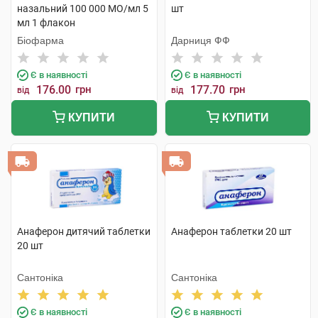
назальний 100 000 МО/мл 5
шт
мл 1 флакон
Біофарма
Дарниця ФФ
Є в наявності
Є в наявності
176.00
грн
177.70
грн
від
від
КУПИТИ
КУПИТИ
Анаферон дитячий таблетки
Анаферон таблетки 20 шт
20 шт
Сантоніка
Сантоніка
Є в наявності
Є в наявності