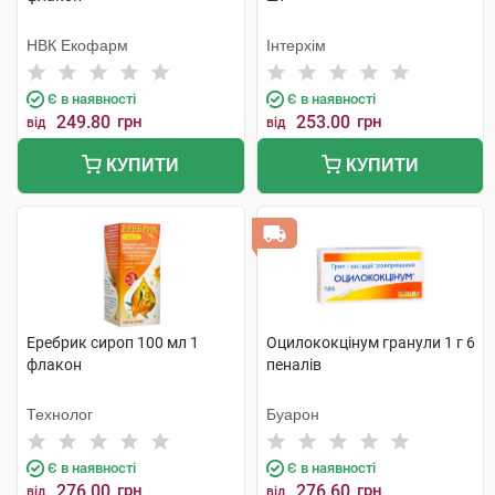
НВК Екофарм
Інтерхім
Є в наявності
Є в наявності
249.80
грн
253.00
грн
від
від
КУПИТИ
КУПИТИ
Еребрик сироп 100 мл 1
Оцилококцінум гранули 1 г 6
флакон
пеналів
Технолог
Буарон
Є в наявності
Є в наявності
276.00
грн
276.60
грн
від
від