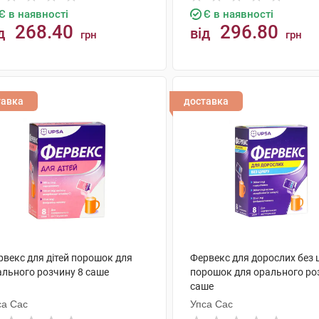
Є в наявності
Є в наявності
268.40
296.80
д
від
грн
грн
КУПИТИ
КУПИТИ
тавка
доставка
рвекс для дітей порошок для
Фервекс для дорослих без 
ального розчину 8 саше
порошок для орального ро
саше
са Сас
Упса Сас