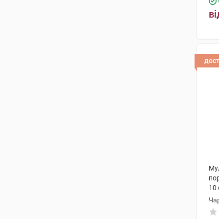
ві
дос
Му
по
10
Ча