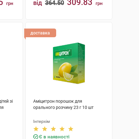
5
309.83
від
364.50
грн
грн
КУПИТИ
доставка
ітей зі
Аміцитрон порошок для
ля
орального розчину 23 г 10 шт
Інтерхім
Є в наявності