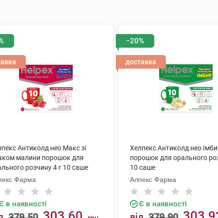
%
−20%
тавка
доставка
лпекс Антиколд нео Макс зі
Хелпекс Антиколд нео Імби
аком малини порошок для
порошок для орального ро
льного розчину 4 г 10 саше
10 саше
пекс Фарма
Алпекс Фарма
Є в наявності
Є в наявності
303.60
303.9
д
379.50
від
379.90