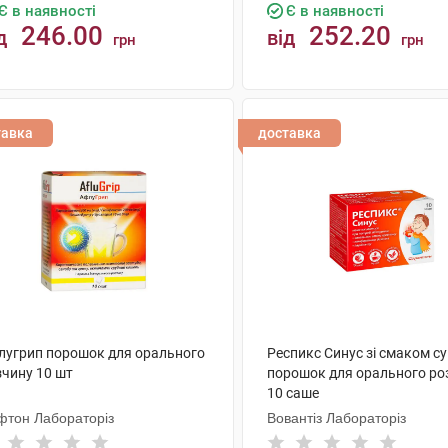
Є в наявності
Є в наявності
246.00
252.20
д
від
грн
грн
КУПИТИ
КУПИТИ
тавка
доставка
лугрип порошок для орального
Респикс Синус зі смаком су
зчину 10 шт
порошок для орального ро
10 саше
фтон Лабораторіз
Вовантіз Лабораторіз