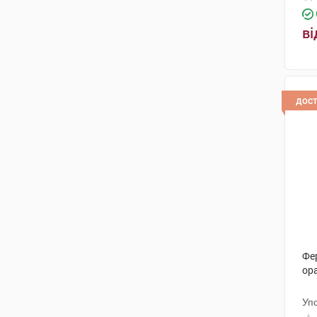
ві
дос
Фе
ор
Уп