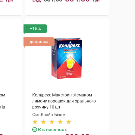
грн
грн
КУПИТИ
−15%
доставка
ком
Колдрекс Максгрип зі смаком
лимону порошок для орального
тів
розчину 10 шт
СмітКляйн Бічем
Є в наявності