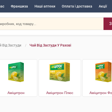
нас
Франшиза
Наші аптеки
Оплата і доставка
Акції
З
й Від Застуди
Чай Від Застуди У Рахові
Аміцитрон
Аміцитрон Плюс
Аміцитрон Фо