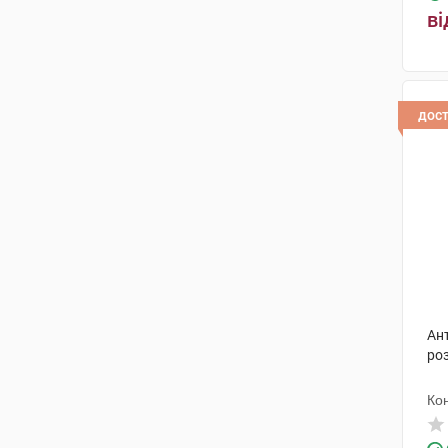
ві
дос
Ан
роз
Ко