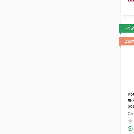
−15
дос
Ко
ли
ро
См