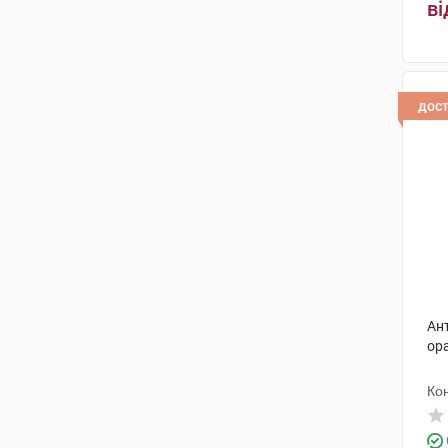
ві
дос
Ан
ор
Ко