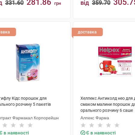
281.86
305.7
д
331.60
від
359.70
грн
КУПИТИ
КУПИТИ
тавка
доставка
тифлу Кідс порошок для
Хелпекс Антиколд нео для д
ального розчину 5 пакетів
смаком малини порошок д
орального розчину 6 саше
нтракт Фармакал Корпорейшн
Алпекс Фарма
Є в наявності
Є в наявності