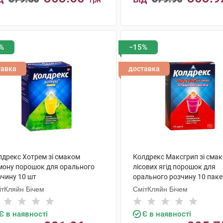
грн
КУПИТИ
КУПИТИ
%
−15%
тавка
доставка
лдрекс Хотрем зі смаком
Колдрекс Максгрип зі сма
мону порошок для орального
лісових ягід порошок для
зчину 10 шт
орального розчину 10 паке
ітКляйн Бічем
СмітКляйн Бічем
Є в наявності
Є в наявності