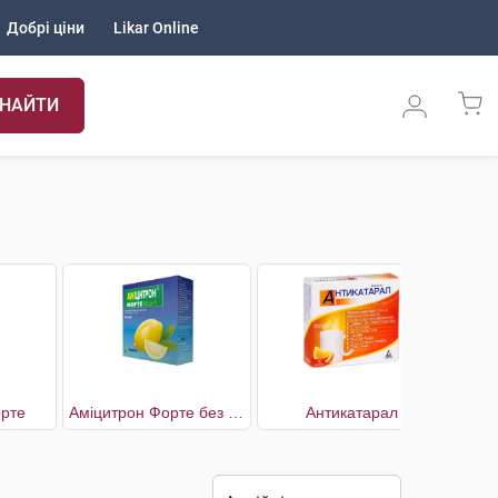
Добрі ціни
Likar Online
НАЙТИ
рте
Аміцитрон Форте без цукру
Антикатарал