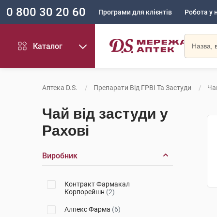
0 800 30 20 60
Програми для клієнтів
Робота у 
Каталог
Аптека D.S.
Препарати Від ГРВІ Та Застуди
Ча
Чай від застуди у
Рахові
Виробник
Контракт Фармакал
Корпорейшн
(2)
Алпекс Фарма
(6)