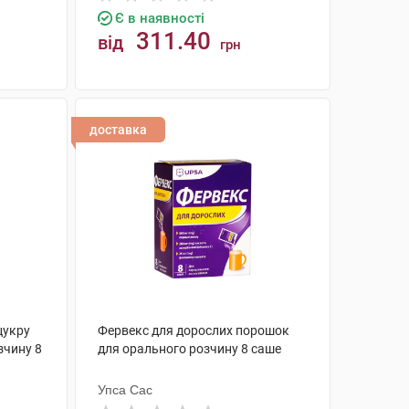
Є в наявності
311.40
від
грн
КУПИТИ
доставка
цукру
Фервекс для дорослих порошок
зчину 8
для орального розчину 8 саше
Упса Сас