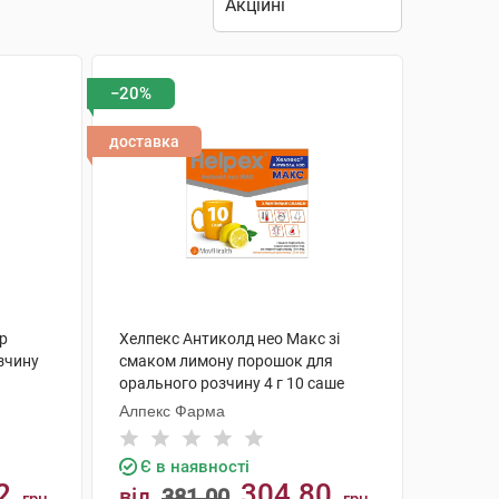
−20%
доставка
р
Хелпекс Антиколд нео Макс зі
зчину
смаком лимону порошок для
орального розчину 4 г 10 саше
Алпекс Фарма
Є в наявності
2
304.80
від
381.00