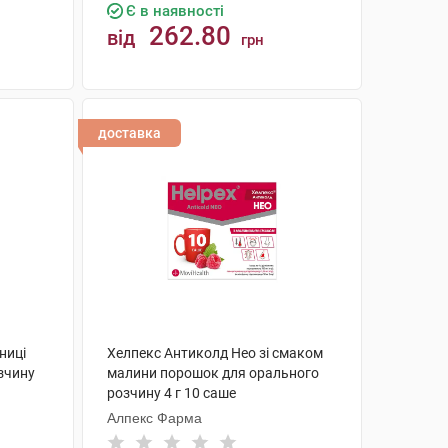
Є в наявності
262.80
від
грн
КУПИТИ
доставка
ниці
Хелпекс Антиколд Нео зі смаком
зчину
малини порошок для орального
розчину 4 г 10 саше
Алпекс Фарма