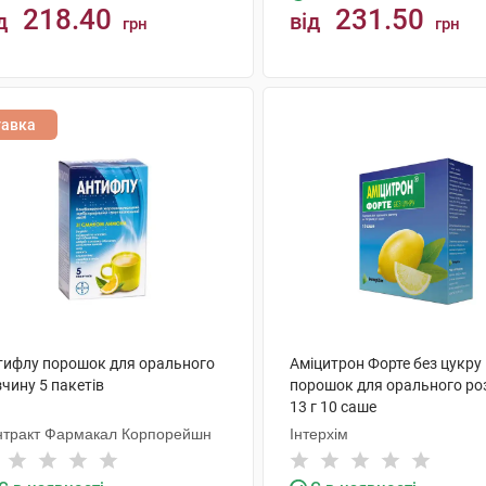
218.40
231.50
д
від
грн
грн
КУПИТИ
КУПИТИ
тавка
тифлу порошок для орального
Аміцитрон Форте без цукру
чину 5 пакетів
порошок для орального ро
13 г 10 саше
нтракт Фармакал Корпорейшн
Інтерхім