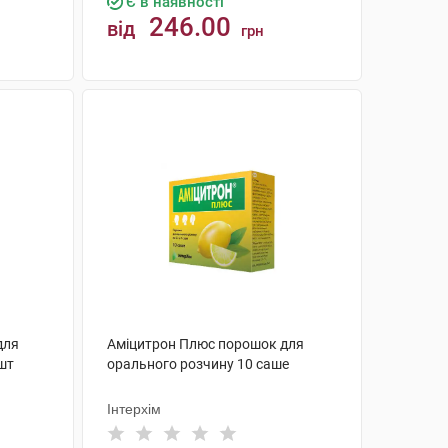
Є в наявності
246.00
від
грн
КУПИТИ
для
Аміцитрон Плюс порошок для
 шт
орального розчину 10 саше
Інтерхім