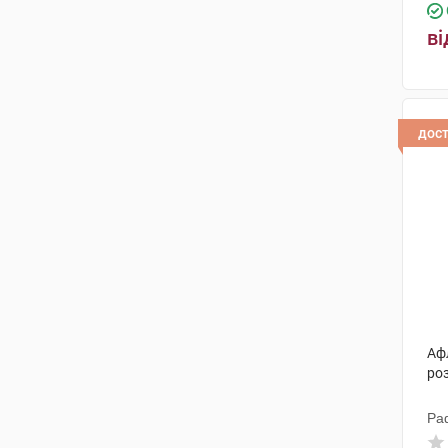
ві
дос
Аф
ро
Ра