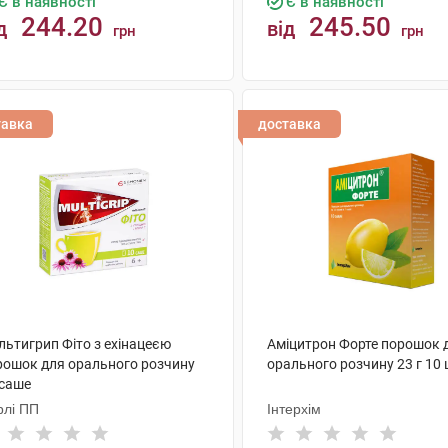
Є в наявності
Є в наявності
244.20
245.50
д
від
грн
грн
КУПИТИ
КУПИТИ
тавка
доставка
льтигрип Фіто з ехінацеєю
Аміцитрон Форте порошок 
рошок для орального розчину
орального розчину 23 г 10
 саше
рлі ПП
Інтерхім