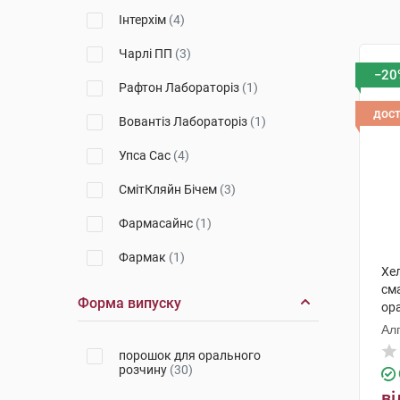
Інтерхім
(4)
Чарлі ПП
(3)
−20
Рафтон Лабораторіз
(1)
дос
Вовантіз Лабораторіз
(1)
Упса Сас
(4)
СмітКляйн Бічем
(3)
Фармасайнс
(1)
Фармак
(1)
Хе
см
Дельфарм Орлеан
(2)
Форма випуску
ора
Евертоджен Лайф Саєнсиз
(1)
Ал
порошок для орального
Лабораторіос Алкала Фарма
розчину
(30)
(1)
ві