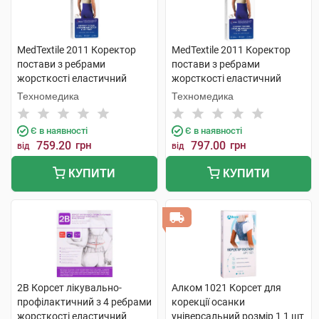
MedTextile 2011 Коректор
MedTextile 2011 Коректор
постави з ребрами
постави з ребрами
жорсткості еластичний
жорсткості еластичний
розмір L 1 шт
розмір М 1 шт
Техномедика
Техномедика
Є в наявності
Є в наявності
759.20
грн
797.00
грн
від
від
КУПИТИ
КУПИТИ
2B Корсет лікувально-
Алком 1021 Корсет для
профілактичний з 4 ребрами
корекції осанки
жорсткості еластичний
універсальний розмір 1 1 шт