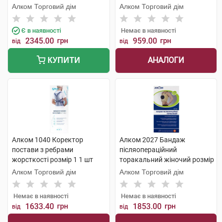
Алком Торговий дім
Алком Торговий дім
Є в наявності
Немає в наявності
2345.00
грн
959.00
грн
від
від
АНАЛОГИ
КУПИТИ
Алком 1040 Коректор
Алком 2027 Бандаж
постави з ребрами
післяопераційний
жорсткості розмір 1 1 шт
торакальний жіночий розмір
3 1 шт
Алком Торговий дім
Алком Торговий дім
Немає в наявності
Немає в наявності
1633.40
грн
1853.00
грн
від
від