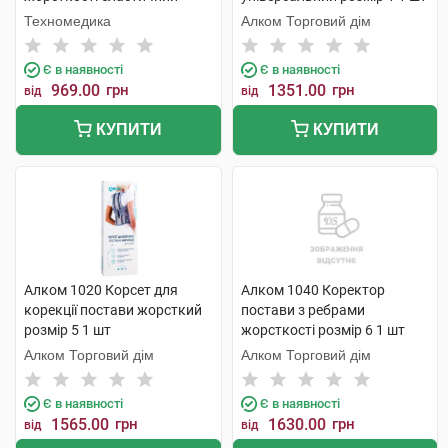
розмір XL/XXL 1 шт
Техномедика
Алком Торговий дім
Є в наявності
Є в наявності
969.00
грн
1351.00
грн
від
від
КУПИТИ
КУПИТИ
Алком 1020 Корсет для
Алком 1040 Коректор
корекції постави жорсткий
постави з ребрами
розмір 5 1 шт
жорсткості розмір 6 1 шт
Алком Торговий дім
Алком Торговий дім
Є в наявності
Є в наявності
1565.00
грн
1630.00
грн
від
від