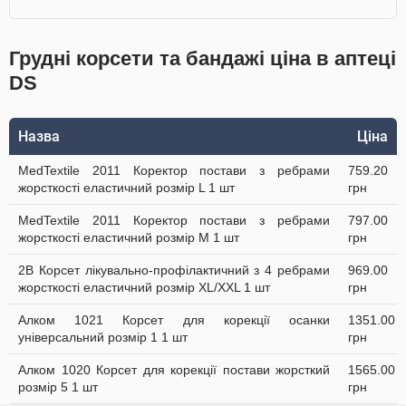
Грудні корсети та бандажі ціна в аптеці
DS
Назва
Ціна
MedTextile 2011 Коректор постави з ребрами
759.20
жорсткості еластичний розмір L 1 шт
грн
MedTextile 2011 Коректор постави з ребрами
797.00
жорсткості еластичний розмір М 1 шт
грн
2B Корсет лікувально-профілактичний з 4 ребрами
969.00
жорсткості еластичний розмір XL/XXL 1 шт
грн
Алком 1021 Корсет для корекції осанки
1351.00
універсальний розмір 1 1 шт
грн
Алком 1020 Корсет для корекції постави жорсткий
1565.00
розмір 5 1 шт
грн