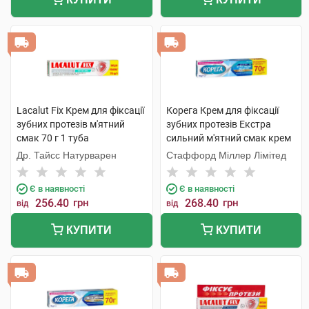
Lacalut Fix Крем для фіксації
Корега Крем для фіксації
зубних протезів м'ятний
зубних протезів Екстра
смак 70 г 1 туба
сильний м'ятний смак крем
70 г 1 шт
Др. Тайсс Натурварен
Стаффорд Міллер Лімітед
Є в наявності
Є в наявності
256.40
грн
268.40
грн
від
від
КУПИТИ
КУПИТИ