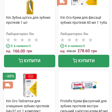
Kin Зубна щітка для зубних
Kin Oro Крем для фіксації
протезів 1 шт
зубних протезів 40 мл 1 туба
Лабораторіос Кін
Лабораторіос Кін
Є в наявності
Є в наявності
278.60
166.00
грн
грн
від
від
398.00
КУПИТИ
КУПИТИ
−30%
Kin Oro Таблетки для
Protefix Крем фіксуючий для
очищення зубних протезів
зубних протезів екстра-
64+32 шт 1 комплект
сильний з м'ятою крем 40 мл