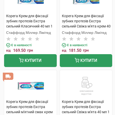
Корега Крем для фіксації
Корега Крем для фіксації
зубних протезів Екстра
зубних протезів Екстра
сильний Класичний 40 мл 1
сильний Свіжа м'ята крем 40
туба
мл 1 туба
Стаффорд Міллер Лімітед
Стаффорд Міллер Лімітед
Є в наявності
Є в наявності
169.50
грн
181.50
грн
від
від
КУПИТИ
КУПИТИ
Корега Крем для фіксації
Корега Крем для фіксації
зубних протезів Екстра
зубних протезів Екстра
сильний м'ятний смак крем
сильний Свіжа м'ята 40 мл 1