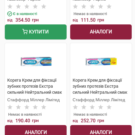
Є в наявності
Немає в наявності
354.50
грн
111.50
грн
від
від
АНАЛОГИ
КУПИТИ
Корега Крем для фіксації
Корега Крем для фіксації
зубних протезів Екстра
зубних протезів Екстра
сильний Нейтральний смак
сильний Нейтральний смак
40 мл 1 туба
70 мл 1 туба
Стаффорд Міллер Лімітед
Стаффорд Міллер Лімітед
Немає в наявності
Немає в наявності
190.40
грн
252.70
грн
від
від
АНАЛОГИ
АНАЛОГИ