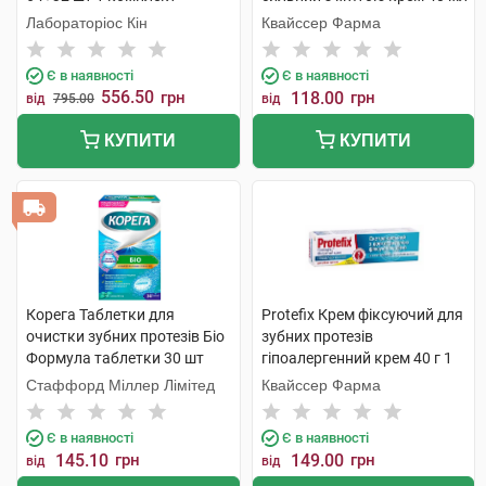
1 туба
Лабораторіос Кін
Квайссер Фарма
Є в наявності
Є в наявності
556.50
грн
118.00
грн
від
795.00
від
КУПИТИ
КУПИТИ
Корега Таблетки для
Protefix Крем фіксуючий для
очистки зубних протезів Біо
зубних протезів
Формула таблетки 30 шт
гіпоалергенний крем 40 г 1
туба
Стаффорд Міллер Лімітед
Квайссер Фарма
Є в наявності
Є в наявності
145.10
грн
149.00
грн
від
від