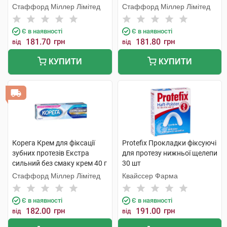
40 г 1 туба
туба
Стаффорд Міллер Лімітед
Стаффорд Міллер Лімітед
Є в наявності
Є в наявності
181.70
грн
181.80
грн
від
від
КУПИТИ
КУПИТИ
Корега Крем для фіксації
Protefix Прокладки фіксуючі
зубних протезів Екстра
для протезу нижньої щелепи
сильний без смаку крем 40 г
30 шт
1 туба
Стаффорд Міллер Лімітед
Квайссер Фарма
Є в наявності
Є в наявності
182.00
грн
191.00
грн
від
від