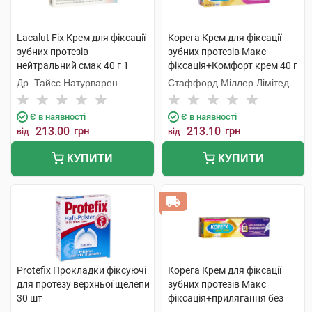
Lacalut Fix Крем для фіксації
Корега Крем для фіксації
зубних протезів
зубних протезів Макс
нейтральний смак 40 г 1
фіксація+Комфорт крем 40 г
туба
1 туба
Др. Тайсс Натурварен
Стаффорд Міллер Лімітед
Є в наявності
Є в наявності
213.00
грн
213.10
грн
від
від
КУПИТИ
КУПИТИ
Protefix Прокладки фіксуючі
Корега Крем для фіксації
для протезу верхньої щелепи
зубних протезів Макс
30 шт
фіксація+прилягання без