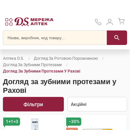
Аптека D.S.
Догляд За Ротовою Порожниною
Догляд За Зубними Протезами
Догляд За Зубними Протезами У Рахові
Догляд за зубними протезами у
Рахові
Фільтри
1+1=3
−30%