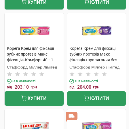
КУПИТИ
КУПИТИ
Корега Крем для фіксації
Корега Крем для фіксації
зубних протезів Макс
зубних протезів Макс
фіксація+Комфорт 40 г 1
фіксація+прилягання без
туба
смаку 40 мл 1 туба
Стаффорд Міллер Лімітед
Стаффорд Міллер Лімітед
Є в наявності
Є в наявності
203.10
грн
204.00
грн
від
від
КУПИТИ
КУПИТИ