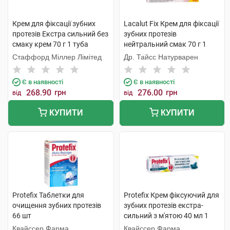
Крем для фіксації зубних
Lacalut Fix Крем для фіксації
протезів Екстра сильний без
зубних протезів
смаку крем 70 г 1 туба
нейтральний смак 70 г 1
туба
Стаффорд Міллер Лімітед
Др. Тайсс Натурварен
Є в наявності
Є в наявності
268.90
грн
276.00
грн
від
від
КУПИТИ
КУПИТИ
Protefix Таблетки для
Protefix Крем фіксуючий для
очищення зубних протезів
зубних протезів екстра-
66 шт
сильний з м'ятою 40 мл 1
туба
Квайссер Фарма
Квайссер Фарма