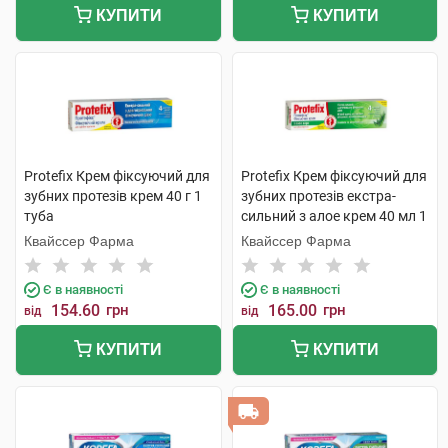
КУПИТИ
КУПИТИ
Protefix Крем фіксуючий для
Protefix Крем фіксуючий для
зубних протезів крем 40 г 1
зубних протезів екстра-
туба
сильний з алое крем 40 мл 1
туба
Квайссер Фарма
Квайссер Фарма
Є в наявності
Є в наявності
154.60
грн
165.00
грн
від
від
КУПИТИ
КУПИТИ