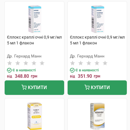
Єллокс краплі очні 0,9 мг/мл
Єллокс краплі очні 0,9 мг/мл
5 мл 1 флакон
5 мл 1 флакон
Др. Герхард Манн
Др. Герхард Манн
Є в наявності
Є в наявності
348.80
грн
351.90
грн
від
від
КУПИТИ
КУПИТИ