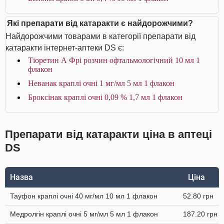
Які препарати від катаракти є найдорожчими?
Найдорожчими товарами в категорії препарати від
катаракти інтернет-аптеки DS є:
Тіоретин А Фрі розчин офтальмологічний 10 мл 1
флакон
Неванак краплі очні 1 мг/мл 5 мл 1 флакон
Броксінак краплі очні 0,09 % 1,7 мл 1 флакон
Препарати від катаракти ціна в аптеці
DS
Назва
Ціна
Тауфон краплі очні 40 мг/мл 10 мл 1 флакон
52.80 грн
Медролгін краплі очні 5 мг/мл 5 мл 1 флакон
187.20 грн