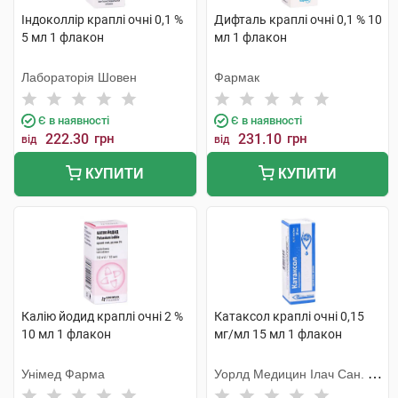
Індоколлір краплі очні 0,1 %
Дифталь краплі очні 0,1 % 10
5 мл 1 флакон
мл 1 флакон
Лабораторія Шовен
Фармак
Є в наявності
Є в наявності
222.30
грн
231.10
грн
від
від
КУПИТИ
КУПИТИ
Калію йодид краплі очні 2 %
Катаксол краплі очні 0,15
10 мл 1 флакон
мг/мл 15 мл 1 флакон
Унімед Фарма
Уорлд Медицин Ілач Сан. Ве
Тідж