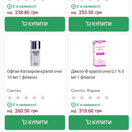
Є в наявності
Є в наявності
238.80
грн
253.30
грн
від
від
КУПИТИ
КУПИТИ
Офтан Катахром краплі очні
Дикло-Ф краплі очні 0,1 % 5
10 мл 1 флакон
мл 1 флакон
Сантен
Сентісс Фарма
Є в наявності
Є в наявності
260.50
грн
319.60
грн
від
від
КУПИТИ
КУПИТИ