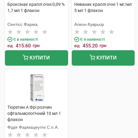
Броксінак краплі очні 0,09 %
Неванак краплі очні 1 мг/мл
1,7 мл 1 флакон
5 мл 1 флакон
Сентісс Фарма
Алкон-Куврьор
Є в наявності
Є в наявності
415.60
грн
455.20
грн
від
від
КУПИТИ
КУПИТИ
Тіоретин А Фрі розчин
офтальмологічний 10 мл 1
флакон
Фідія Фармацеутічі С.п.А.