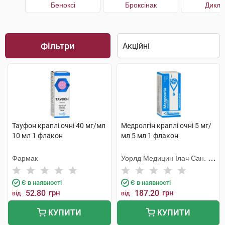
Беноксі
Броксінак
Дикло
Фільтри
Тауфон краплі очні 40 мг/мл
Медролгін краплі очні 5 мг/
10 мл 1 флакон
мл 5 мл 1 флакон
Фармак
Уорлд Медицин Ілач Сан. Ве
Тідж
Є в наявності
Є в наявності
52.80
грн
187.20
грн
від
від
КУПИТИ
КУПИТИ