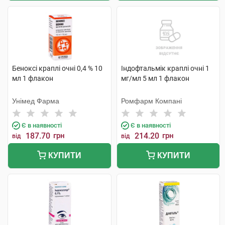
Беноксі краплі очні 0,4 % 10
Індофтальмік краплі очні 1
мл 1 флакон
мг/мл 5 мл 1 флакон
Унімед Фарма
Ромфарм Компані
Є в наявності
Є в наявності
187.70
грн
214.20
грн
від
від
КУПИТИ
КУПИТИ