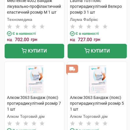
MedTextile 4002 Бандаж
Lauma 105 Пояс
лікувально-профілактичний
протирадикулітний Велкро
еластичний розмір М 1 шт
розмір 3 1 шт
Техномедика
Лаума Фабрікс
Є в наявності
Є в наявності
702.00
грн
727.00
грн
від
від
КУПИТИ
КУПИТИ
Алком 3063 Бандаж (пояс)
Алком 3063 Бандаж (пояс)
протирадикулітний розмір 7
протирадикулітний розмір 5
1 шт
1 шт
Алком Торговий дім
Алком Торговий дім