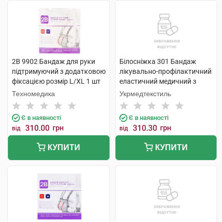
2B 9902 Бандаж для руки
Білосніжка 301 Бандаж
підтримуючий з додатковою
лікувально-профілактичний
фіксацією розмір L/XL 1 шт
еластичний медичний з
ребрами жорсткості розмір
Техномедика
Укрмедтекстиль
5 1 шт
Є в наявності
Є в наявності
310.00
грн
310.30
грн
від
від
КУПИТИ
КУПИТИ