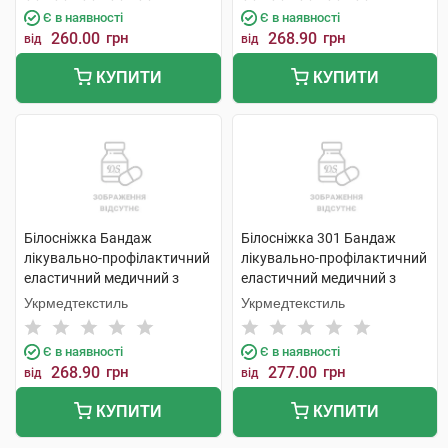
Є в наявності
Є в наявності
260.00
грн
268.90
грн
від
від
КУПИТИ
КУПИТИ
Білосніжка Бандаж
Білосніжка 301 Бандаж
лікувально-профілактичний
лікувально-профілактичний
еластичний медичний з
еластичний медичний з
ребрами жорсткості розмір
ребрами жорсткості розмір
Укрмедтекстиль
Укрмедтекстиль
3 1 шт
4 1 шт
Є в наявності
Є в наявності
268.90
грн
277.00
грн
від
від
КУПИТИ
КУПИТИ