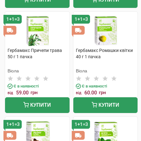
1+1=3
1+1=3
Гербамакс Причепи трава
Гербамакс Ромашки квітки
50 г 1 пачка
40 г 1 пачка
Віола
Віола
Є в наявності
Є в наявності
59.00
грн
60.00
грн
від
від
КУПИТИ
КУПИТИ
1+1=3
1+1=3