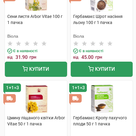
Сени листя Arbor Vitae 100 г
Гербамакс Шрот насіння
1 пачка
льону 100 г 1 пачка
Віола
Віола
Є в наявності
Є в наявності
31.90
грн
45.00
грн
від
від
КУПИТИ
КУПИТИ
1+1=3
1+1=3
Цмину піщаного квітки Arbor
Гербамакс Кропу пахучого
Vitae 50 г 1 пачка
плоди 50 г 1 пачка