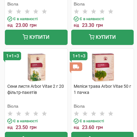
Віола
Віола
Є в наявності
Є в наявності
23.00
грн
23.30
грн
від
від
КУПИТИ
КУПИТИ
1+1=3
1+1=3
Сени листя Arbor Vitae 2 г 20
Меліси трава Arbor Vitae 50 г
фільтр-пакетів
1 пачка
Віола
Віола
Є в наявності
Є в наявності
23.50
грн
23.60
грн
від
від