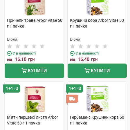
Причепи трава Arbor Vitae 50
Крушини кора Arbor Vitae 50
г 1 пачка
г 1 пачка
Віола
Віола
Є в наявності
Є в наявності
16.10
грн
16.40
грн
від
від
КУПИТИ
КУПИТИ
1+1=3
1+1=3
М'яти перцевої листя Arbor
Гербамакс Крушини кора 50
Vitae 50 г 1 пачка
г 1 пачка