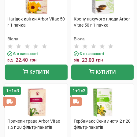
Нагідок квітки Arbor Vitae 50
Кропу пахучого плоди Arbor
г 1 пачка
Vitae 50 г 1 пачка
Віола
Віола
Є в наявності
Є в наявності
22.40
грн
23.00
грн
від
від
КУПИТИ
КУПИТИ
1+1=3
1+1=3
Причепи трава Arbor Vitae
Гербамакс Сени листя 2 г 20
1,5 г 20 фільтр-пакетів
фільтр-пакетів