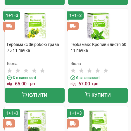
1+1=3
1+1=3
Гербамакс Звіробою трава
Гербамакс Кропиви листя 50
75 г 1 пачка
г 1 пачка
Віола
Віола
Є в наявності
Є в наявності
65.00
грн
67.00
грн
від
від
КУПИТИ
КУПИТИ
1+1=3
1+1=3