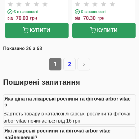
Є в наявності
Є в наявності
70.00
грн
70.30
грн
від
від
КУПИТИ
КУПИТИ
Показано
36
з
63
1
2
›
Поширені запитання
Яка ціна на лікарські рослини та фіточаї arbor vitae
?
Вартість товару в каталозі лікарські рослини та фіточаї
arbor vitae починається від 16 грн.
Які лікарські рослини та фіточаї arbor vitae
найдешевші?