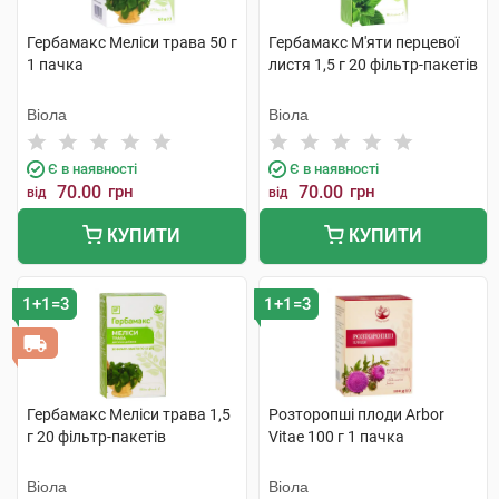
Гербамакс Меліси трава 50 г
Гербамакс М'яти перцевої
1 пачка
листя 1,5 г 20 фільтр-пакетів
Віола
Віола
Є в наявності
Є в наявності
70.00
грн
70.00
грн
від
від
КУПИТИ
КУПИТИ
1+1=3
1+1=3
Гербамакс Меліси трава 1,5
Розторопші плоди Arbor
г 20 фільтр-пакетів
Vitae 100 г 1 пачка
Віола
Віола