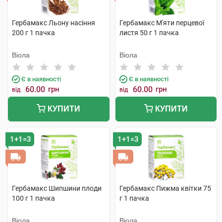
Гербамакс Льону насіння
Гербамакс М'яти перцевої
200 г 1 пачка
листя 50 г 1 пачка
Віола
Віола
Є в наявності
Є в наявності
60.00
грн
60.00
грн
від
від
КУПИТИ
КУПИТИ
1+1=3
1+1=3
Гербамакс Шипшини плоди
Гербамакс Пижма квітки 75
100 г 1 пачка
г 1 пачка
Віола
Віола