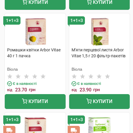
КУПИТИ
КУПИТИ
1+1=3
1+1=3
Ромашки квітки Arbor Vitae
М'яти перцевої листя Arbor
40 г 1 пачка
Vitae 1,5 г 20 фільтр-пакетів
Віола
Віола
Є в наявності
Є в наявності
23.70
грн
23.90
грн
від
від
КУПИТИ
КУПИТИ
1+1=3
1+1=3