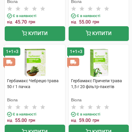
Віола
Віола
Є в наявності
Є в наявності
45.70
грн
55.00
грн
від
від
КУПИТИ
КУПИТИ
1+1=3
1+1=3
Гербамакс Чебрецю трава
Гербамакс Причепи трава
50 г 1 пачка
1,5 г 20 фільтр-пакетів
Віола
Віола
Є в наявності
Є в наявності
55.00
грн
59.00
грн
від
від
КУПИТИ
КУПИТИ