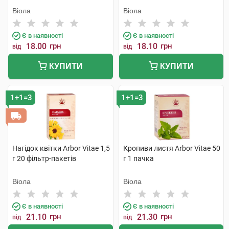
Віола
Віола
Є в наявності
Є в наявності
18.00
грн
18.10
грн
від
від
КУПИТИ
КУПИТИ
1+1=3
1+1=3
Нагідок квітки Arbor Vitae 1,5
Кропиви листя Arbor Vitae 50
г 20 фільтр-пакетів
г 1 пачка
Віола
Віола
Є в наявності
Є в наявності
21.10
грн
21.30
грн
від
від