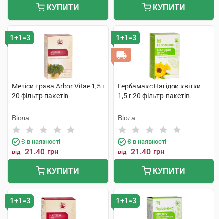
КУПИТИ
КУПИТИ
1+1=3
1+1=3
Меліси трава Arbor Vitae 1,5 г
Гербамакс Нагідок квітки
20 фільтр-пакетів
1,5 г 20 фільтр-пакетів
Віола
Віола
Є в наявності
Є в наявності
21.40
грн
21.40
грн
від
від
КУПИТИ
КУПИТИ
1+1=3
1+1=3