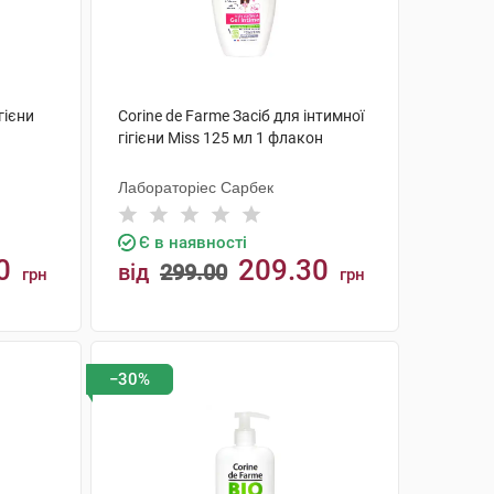
гієни
Corine de Farme Засіб для інтимної
гігієни Miss 125 мл 1 флакон
Лабораторіес Сарбек
Є в наявності
0
209.30
від
299.00
грн
грн
КУПИТИ
−30%