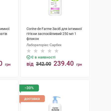
тимної
Corine de Farme Засіб для інтимної
фатів
гігієни заспокійливий 250 мл 1
флакон
Лабораторіес Сарбек
Є в наявності
0
239.40
від
342.00
грн
грн
КУПИТИ
−30%
доставка