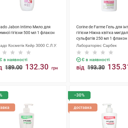
rado Jabon Intimo Мило для
Corine de Farme Гель для ін
имної гігієни 500 мл 1 флакон
гігієни Ніжна квітка мигдал
сульфатів 250 мл 1 флакон
адо Косметік Кейр 3000 С.Л.У.
Лабораторіес Сарбек
Є в наявності
Є в наявності
132.30
135.3
д
189.00
від
193.30
грн
КУПИТИ
КУПИТИ
%
−30%
тавка
доставка