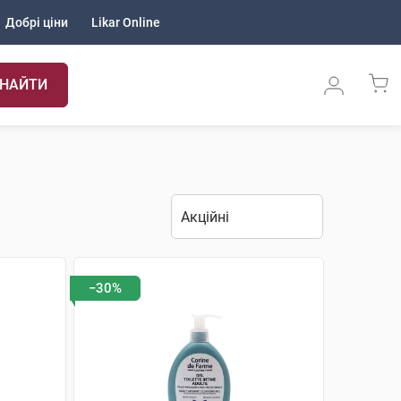
Добрі ціни
Likar Online
НАЙТИ
−30%