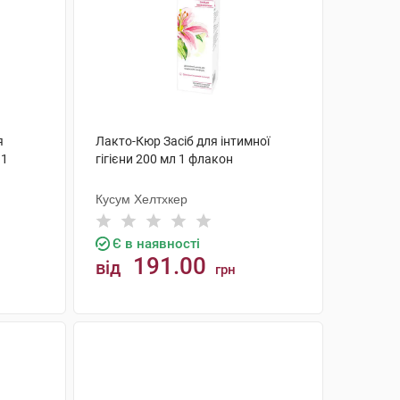
я
Лакто-Кюр Засіб для інтимної
 1
гігієни 200 мл 1 флакон
Кусум Хелтхкер
Є в наявності
191.00
від
грн
КУПИТИ