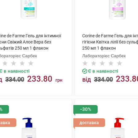
ine de Farme Гель для інтимної
Corine de Farme Гель для ін
ієни Свіжий Алое Вера без
гігієни Квітка лілії без суль
льфатів 250 мл 1 флакон
250 мл 1 флакон
бораторіес Сарбек
Лабораторіес Сарбек
Є в наявності
Є в наявності
233.80
233.8
д
334.00
від
334.00
грн
КУПИТИ
КУПИТИ
%
−30%
тавка
доставка