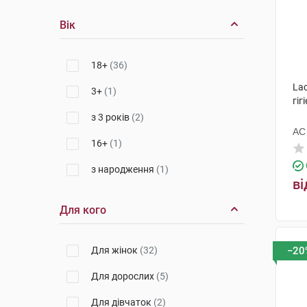
Урьяж
(3)
Вік
Laboratorios Babe, S.L.
(2)
Хемінова Інтернасіональ
(1)
18+
(36)
Апівіта С.А.
(3)
Lac
3+
(1)
гіг
з 3 років
(2)
АС
16+
(1)
з народження
(1)
ві
Для кого
Для жінок
(32)
−20
Для дорослих
(5)
Для дівчаток
(2)