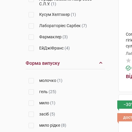
С.Л.У.
(1)
Кусум Хелтхкер
(1)
Лабораторіес Сарбек
(7)
Cor
Фармаклер
(3)
гіг
су
ЕйДжіФранс
(4)
Ла
Беріоска С.Л.
(2)
Форма випуску
ГЕМ БОГЕМІЯ С.Р.О. ЧЕСЬКА
ві
РЕСПУБЛІКА
(1)
молочко
(1)
Сопродал НВ
(6)
гель
(25)
Ядран-Галенський Лабораторій
(1)
мило
(1)
−30
АС Марка Брендс С.Л
(2)
засіб
(5)
дос
е-Вітал груп
(1)
мило рідке
(8)