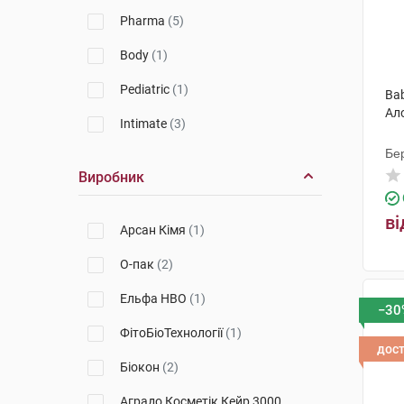
Pharma
(5)
Body
(1)
Pediatric
(1)
Bab
Ал
Intimate
(3)
Бер
Виробник
ві
Арсан Кімя
(1)
О-пак
(2)
Ельфа НВО
(1)
−30
ФітоБіоТехнології
(1)
дос
Біокон
(2)
Аградо Косметік Кейр 3000