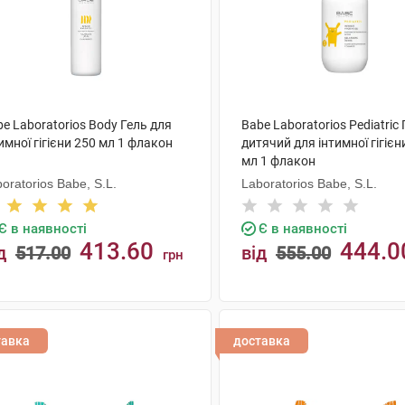
e Laboratorios Body Гель для
Babe Laboratorios Pediatric
имної гігієни 250 мл 1 флакон
дитячий для інтимної гігієн
мл 1 флакон
oratorios Babe, S.L.
Laboratorios Babe, S.L.
Є в наявності
Є в наявності
413.60
444.0
д
517.00
від
555.00
грн
КУПИТИ
КУПИТИ
тавка
доставка