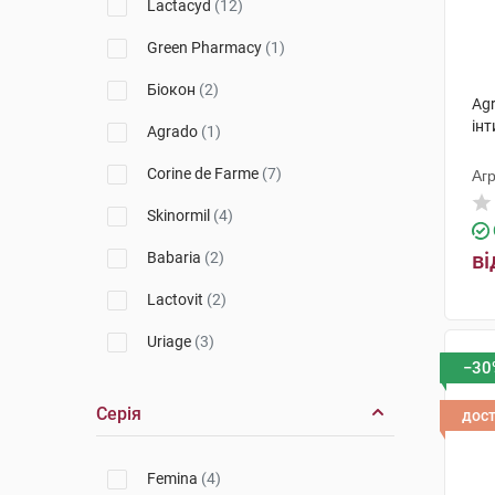
Lactacyd
(12)
Green Pharmacy
(1)
Біокон
(2)
Ag
інт
Agrado
(1)
Corine de Farme
(7)
Агр
Skinormil
(4)
ві
Babaria
(2)
Lactovit
(2)
Uriage
(3)
−30
Babe Laboratorios
(2)
Серія
дос
Apivita
(3)
Femina
(4)