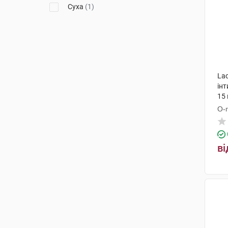
Суха
(1)
La
інт
15
О-
ві