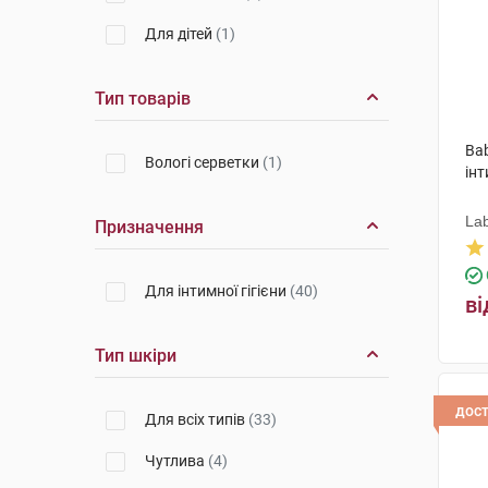
Для дітей
(1)
Тип товарів
Bab
Вологі серветки
(1)
інт
Lab
Призначення
Для інтимної гігієни
(40)
ві
Тип шкіри
дос
Для всіх типів
(33)
Чутлива
(4)