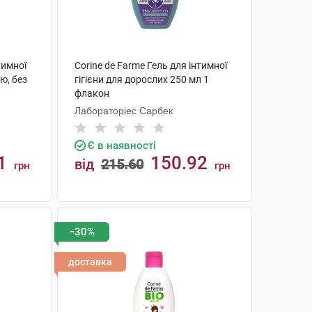
тимної
Corine de Farme Гель для інтимної
ю, без
гігієни для дорослих 250 мл 1
флакон
Лабораторіес Сарбек
Є в наявності
1
150.92
від
215.60
грн
грн
КУПИТИ
−30%
доставка