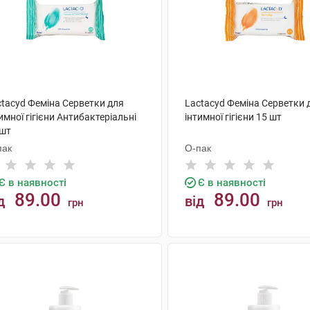
ctacyd Феміна Серветки для
Lactacyd Феміна Серветки 
имної гігієни Антибактеріальні
інтимної гігієни 15 шт
 шт
пак
О-пак
Є в наявності
Є в наявності
89.00
89.00
д
від
грн
грн
КУПИТИ
КУПИТИ