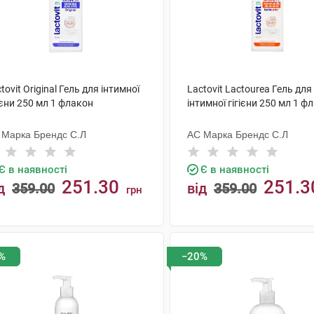
tovit Original Гель для інтимної
Lactovit Lactourea Гель для
ієни 250 мл 1 флакон
інтимної гігієни 250 мл 1 ф
 Марка Брендс С.Л
АС Марка Брендс С.Л
Є в наявності
Є в наявності
251.30
251.3
д
359.00
від
359.00
грн
КУПИТИ
КУПИТИ
%
−20%