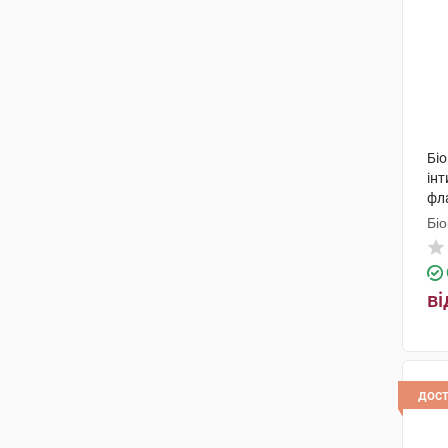
Біо
інт
фл
Біо
ві
дос