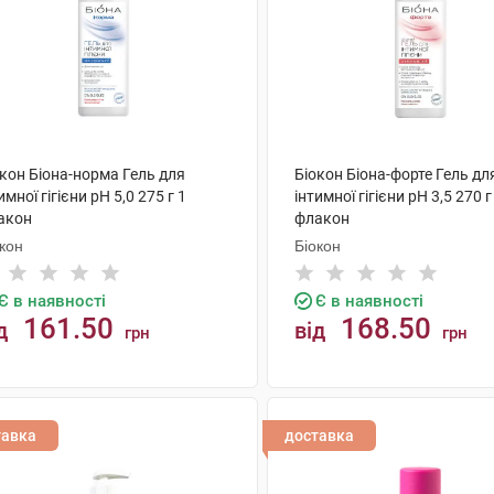
кон Бiона-норма Гель для
Біокон Бiона-форте Гель дл
имної гігієни рН 5,0 275 г 1
інтимної гігієни рН 3,5 270 г
акон
флакон
кон
Біокон
Є в наявності
Є в наявності
161.50
168.50
д
від
грн
грн
КУПИТИ
КУПИТИ
тавка
доставка