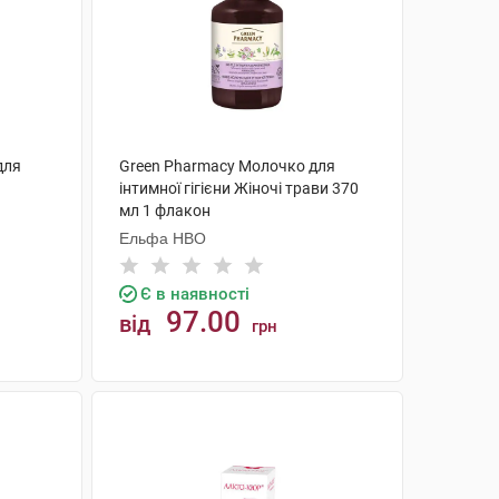
для
Green Pharmacy Молочко для
інтимної гігієни Жіночі трави 370
мл 1 флакон
Ельфа НВО
Є в наявності
97.00
від
грн
КУПИТИ