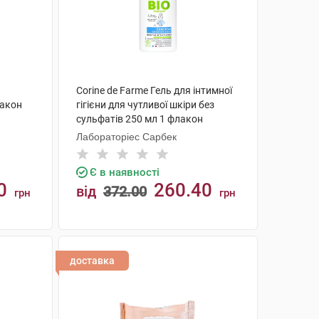
Corine de Farme Гель для інтимної
лакон
гігієни для чутливої шкіри без
сульфатів 250 мл 1 флакон
Лабораторіес Сарбек
Є в наявності
0
260.40
від
372.00
грн
грн
КУПИТИ
доставка