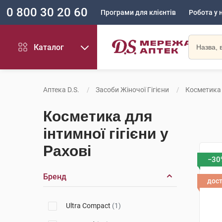
0 800 30 20 60
Програми для клієнтів
Робота у 
Каталог
Аптека D.S.
Засоби Жіночої Гігієни
Косметика 
Косметика для
інтимної гігієни у
Рахові
−30
Бренд
дос
Ultra Compact
(1)