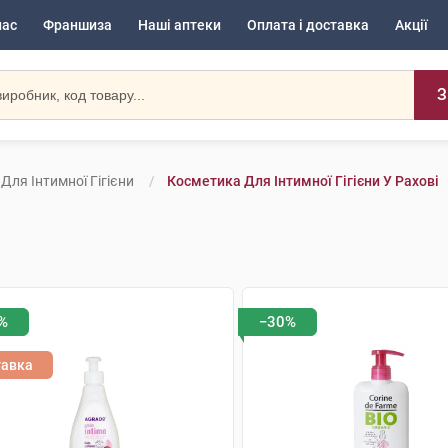
нас
Франшиза
Наші аптеки
Оплата і доставка
Акції
З
Для Інтимної Гігієни
Косметика Для Інтимної Гігієни У Рахові
%
−30%
тавка