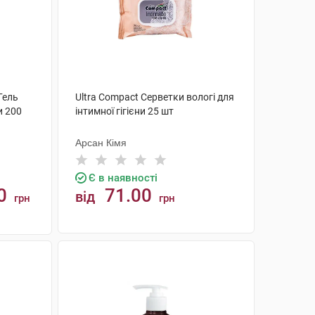
 Гель
Ultra Compact Серветки вологі для
и 200
інтимної гігієни 25 шт
Арсан Кімя
Є в наявності
0
71.00
від
грн
грн
КУПИТИ