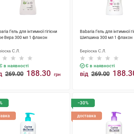
aria Гель для інтимної гігієни
Babaria Гель для інтимної гі
ое Вера 300 мл 1 флакон
Шипшина 300 мл 1 флакон
іоска С.Л.
Беріоска С.Л.
Є в наявності
Є в наявності
188.30
188.3
д
269.00
від
269.00
грн
КУПИТИ
КУПИТИ
%
−30%
тавка
доставка