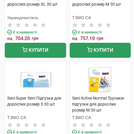
дорослих розмір XL 30 шт
дорослих розмір M 30 шт
Укрмедтекстиль
ТЗМО СА
Є в наявності
Є в наявності
704.20
грн
757.10
грн
від
від
КУПИТИ
КУПИТИ
Seni Super Seni Підгузки для
Seni Active Normal Трусики-
дорослих розмір S 30 шт
підгузки для дорослих
розмір M 30 шт
ТЗМО СА
ТЗМО СА
Є в наявності
Є в наявності