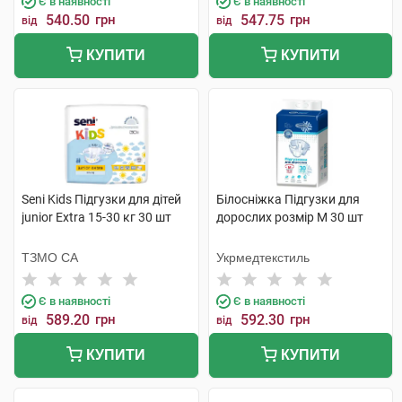
Є в наявності
Є в наявності
540.50
грн
547.75
грн
від
від
КУПИТИ
КУПИТИ
Seni Kids Підгузки для дітей
Білосніжка Підгузки для
junior Extra 15-30 кг 30 шт
дорослих розмір М 30 шт
ТЗМО СА
Укрмедтекстиль
Є в наявності
Є в наявності
589.20
грн
592.30
грн
від
від
КУПИТИ
КУПИТИ