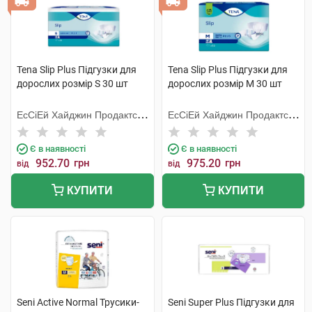
Tena Slip Plus Підгузки для
Tena Slip Plus Підгузки для
дорослих розмір S 30 шт
дорослих розмір M 30 шт
ЕсСіЕй Хайджин Продактс
ЕсСіЕй Хайджин Продактс
Хугезанд
Хугезанд
Є в наявності
Є в наявності
952.70
грн
975.20
грн
від
від
КУПИТИ
КУПИТИ
Seni Active Normal Трусики-
Seni Super Plus Підгузки для