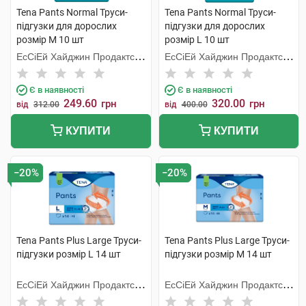
Tena Pants Normal Труси-
Tena Pants Normal Труси-
підгузки для дорослих
підгузки для дорослих
розмір M 10 шт
розмір L 10 шт
ЕсСіЕй Хайджин Продактс
ЕсСіЕй Хайджин Продактс
Хугезанд
Хугезанд
Є в наявності
Є в наявності
249.60
320.00
грн
грн
від
312.00
від
400.00
КУПИТИ
КУПИТИ
−20%
−20%
Tena Pants Plus Large Труси-
Tena Pants Plus Large Труси-
підгузки розмір L 14 шт
підгузки розмір M 14 шт
ЕсСіЕй Хайджин Продактс
ЕсСіЕй Хайджин Продактс
Хугезанд
Хугезанд