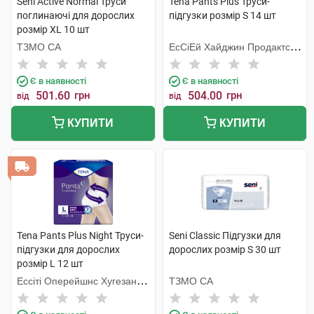
Seni Active Normal Труси
Tena Pants Plus Труси-
поглинаючі для дорослих
підгузки розмір S 14 шт
розмір XL 10 шт
ТЗМО СА
ЕсСіЕй Хайджин Продактс
Хугезанд
Є в наявності
Є в наявності
501.60
грн
504.00
грн
від
від
КУПИТИ
КУПИТИ
Tena Pants Plus Night Труси-
Seni Classic Підгузки для
підгузки для дорослих
дорослих розмір S 30 шт
розмір L 12 шт
Ессіті Оперейшнс Хугезанд
ТЗМО СА
Б.В.