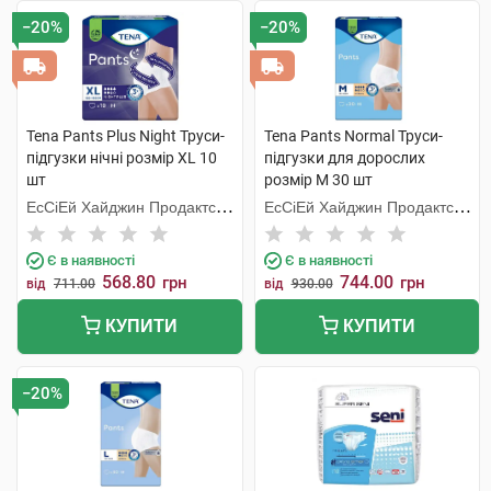
−20%
−20%
Tena Pants Plus Night Труси-
Tena Pants Normal Труси-
підгузки нічні розмір XL 10
підгузки для дорослих
шт
розмір M 30 шт
ЕсСіЕй Хайджин Продактс
ЕсСіЕй Хайджин Продактс
Хугезанд
Хугезанд
Є в наявності
Є в наявності
568.80
744.00
грн
грн
від
711.00
від
930.00
КУПИТИ
КУПИТИ
−20%