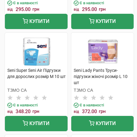
Є в наявності
Є в наявності
295.00
грн
295.00
грн
від
від
КУПИТИ
КУПИТИ
Seni Super Seni Air Підгузки
Seni Lady Pants Труси-
для дорослих розмір M 10 шт
підгузки жіночі розмір L 10
шт
ТЗМО СА
ТЗМО СА
Є в наявності
Є в наявності
348.20
грн
372.00
грн
від
від
КУПИТИ
КУПИТИ