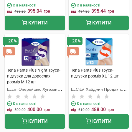
Є в наявності
Є в наявності
395.04
395.44
грн
грн
від
493.80
від
494.30
КУПИТИ
КУПИТИ
−20%
−20%
Tena Pants Plus Night Труси-
Tena Pants Plus Труси-
підгузки для дорослих
підгузки розмір XL 12 шт
розмір M 12 шт
Ессіті Оперейшнс Хугезанд
ЕсСіЕй Хайджин Продактс
Б.В.
Хугезанд
Є в наявності
Є в наявності
400.00
488.00
грн
грн
від
500.00
від
610.00
КУПИТИ
КУПИТИ