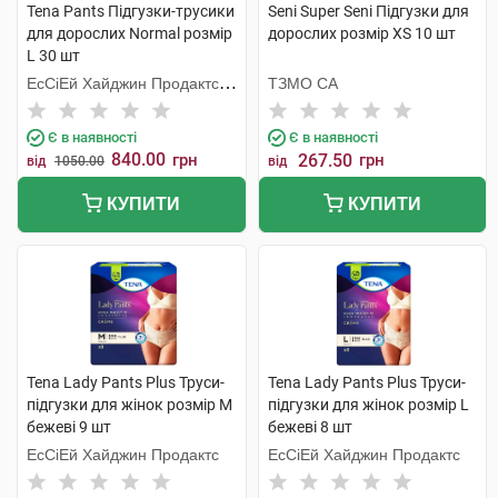
Tena Pants Підгузки-трусики
Seni Super Seni Підгузки для
для дорослих Normal розмір
дорослих розмір XS 10 шт
L 30 шт
ЕсСіЕй Хайджин Продактс
ТЗМО СА
Хугезанд
Є в наявності
Є в наявності
840.00
грн
267.50
грн
від
1050.00
від
КУПИТИ
КУПИТИ
Tena Lady Pants Plus Труси-
Tena Lady Pants Plus Труси-
підгузки для жінок розмір M
підгузки для жінок розмір L
бежеві 9 шт
бежеві 8 шт
ЕсСіЕй Хайджин Продактс
ЕсСіЕй Хайджин Продактс