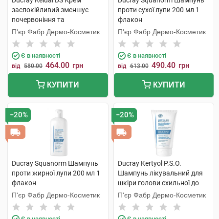
Ducray Kelual DS Крем
Ducray Squanorm Шампунь
заспокійливий зменшує
проти сухої лупи 200 мл 1
почервоніння та
флакон
подразнення, усуває
П'єр Фабр Дермо-Косметик
П'єр Фабр Дермо-Косметик
лущення шкіри 40 мл 1 туба
Є в наявності
Є в наявності
464.00
490.40
грн
грн
від
580.00
від
613.00
КУПИТИ
КУПИТИ
−20%
−20%
Ducray Squanorm Шампунь
Ducray Kertyol Р.S.О.
проти жирної лупи 200 мл 1
Шампунь лікувальний для
флакон
шкіри голови схильної до
псоріазу 125 мл 1 туба
П'єр Фабр Дермо-Косметик
П'єр Фабр Дермо-Косметик
Є в наявності
Є в наявності