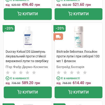
496.40
521.60
грн
грн
від
620.50
від
652.00
КУПИТИ
КУПИТИ
−20%
−20%
Ducray Kelual DS Шампунь
Biotrade Sebomax Лосьйон
лікувальний проти стійкої
проти лупи і при себореї 100
вираженої лупи та свербіжу
мл 1 флакон
100 мл 1 флакон
П'єр Фабр Дермо-Косметик
Біотрейд Болгарія
Є в наявності
Є в наявності
589.20
614.40
грн
грн
від
736.50
від
768.00
КУПИТИ
КУПИТИ