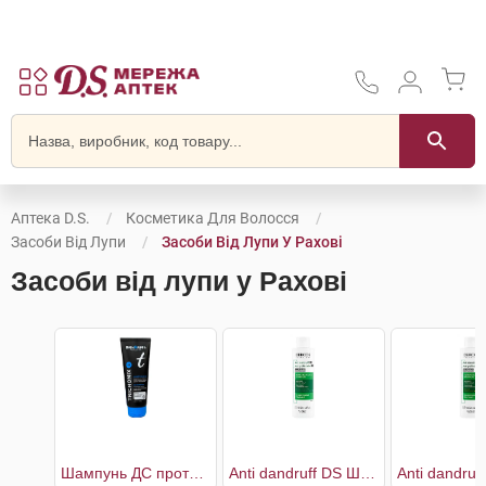
Аптека D.S.
Косметика Для Волосся
Засоби Від Лупи
Засоби Від Лупи У Рахові
Засоби від лупи у Рахові
Шампунь ДС проти легкої і помірної лупи
Anti dandruff DS Шампунь проти лупи для нормального, жирного волосся та подразненої шкіри голови