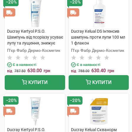
−20%
−20%
Ducray Kertyol P.S.O.
Ducray Kelual DS Інтенсив
Шампунь від псоріазу усуває
шампунь проти лупи 100 мл
лупу та лущення, знижує
1 флакон
почервоніння 200 мл 1 туба
П'єр Фабр Дермо-Косметик
П'єр Фабр Дермо-Косметик
Є в наявності
Є в наявності
630.00
630.40
грн
грн
від
787.50
від
788.00
КУПИТИ
КУПИТИ
−20%
−20%
Ducray Kertyol Р.S.О.
Ducray Kelual Скванорм