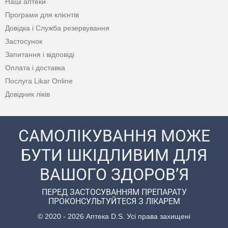
Наші аптеки
Програми для клієнтів
Довідка і Служба резервування
Застосунок
Запитання і відповіді
Оплата і доставка
Послуга Likar Online
Довідник ліків
САМОЛІКУВАННЯ МОЖЕ
БУТИ ШКІДЛИВИМ ДЛЯ
ВАШОГО ЗДОРОВ’Я
ПЕРЕД ЗАСТОСУВАННЯМ ПРЕПАРАТУ
ПРОКОНСУЛЬТУЙТЕСЯ З ЛІКАРЕМ
© 2020 - 2026 Аптека D.S. Усі права захищені