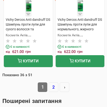
Vichy Dercos Anti dandruff DS
Vichy Dercos Anti dandruff DS
Шампунь проти лупи для
Шампунь проти лупи для
сухого волосся та
нормального, жирного
подразненої шкіри голови
волосся та подразненої
Косметік Актів
Косметік Актів
200 мл 1 флакон
шкіри голови 200 мл 1
Інтернаціональ
Інтернаціональ
флакон
Є в наявності
Є в наявності
621.00
грн
622.00
грн
від
від
КУПИТИ
КУПИТИ
Показано
36
з
51
1
2
›
Поширені запитання