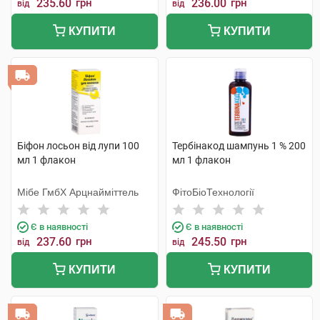
235.60
грн
236.00
грн
від
від
КУПИТИ
КУПИТИ
Біфон лосьон від лупи 100
Тербінакод шампунь 1 % 200
мл 1 флакон
мл 1 флакон
Мібе ГмбХ Арцнайміттель
ФітоБіоТехнології
Є в наявності
Є в наявності
237.60
грн
245.50
грн
від
від
КУПИТИ
КУПИТИ