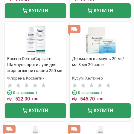
КУПИТИ
КУПИТИ
Eucerin DermoCapillaire
Дермазол шампунь 20 мг/
Шампунь проти лупи для
мл 8 мл 20 саше
жирної шкіри голови 250 мл
1 флакон
Флорена Косметик
Кусум Хелтхкер
Є в наявності
Є в наявності
522.00
грн
545.70
грн
від
від
КУПИТИ
КУПИТИ