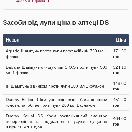
400 мл 1 флакон
Засоби від лупи ціна в аптеці DS
Назва
Ціна
Agrado Шампунь проти лупи професійний 750 мл 1
171.50
флакон
грн
Babaria Шампунь очищуючий S.O.S проти лупи 500
324.10
мл 1 флакон
грн
148.00
IF Шампунь з цинком проти лупи 100 мл 1 флакон
грн
Ducray Elution Шампунь відновлює баланс шкіри
451.20
голови, запобігає появі лупи 200 мл 1 флакон
грн
Ducray Kelual DS Крем заспокійливий зменшує
464.00
почервоніння та подразнення, усуває лущення
грн
шкіри 40 мл 1 туба