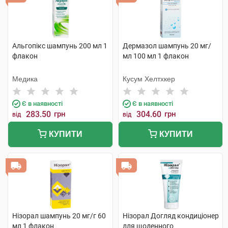
Альгопікс шампунь 200 мл 1
Дермазол шампунь 20 мг/
флакон
мл 100 мл 1 флакон
Медика
Кусум Хелтхкер
Є в наявності
Є в наявності
283.50
грн
304.60
грн
від
від
КУПИТИ
КУПИТИ
Нізорал шампунь 20 мг/г 60
Нізорал Догляд кондиціонер
мл 1 флакон
для щоденного