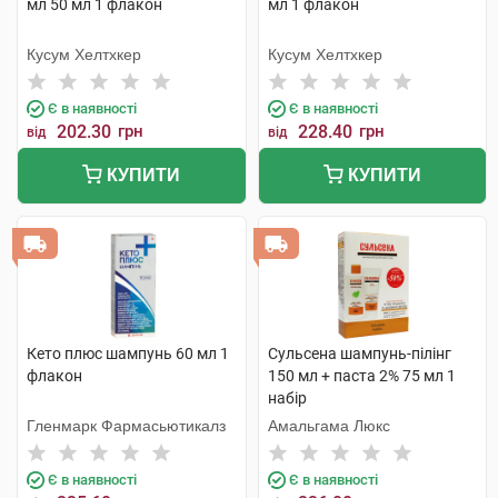
мл 50 мл 1 флакон
мл 1 флакон
Кусум Хелтхкер
Кусум Хелтхкер
Є в наявності
Є в наявності
202.30
грн
228.40
грн
від
від
КУПИТИ
КУПИТИ
Кето плюс шампунь 60 мл 1
Сульсена шампунь-пілінг
флакон
150 мл + паста 2% 75 мл 1
набір
Гленмарк Фармасьютикалз
Амальгама Люкс
Є в наявності
Є в наявності