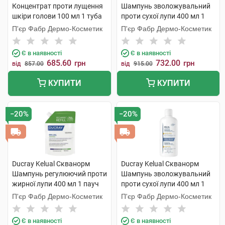
Концентрат проти лущення
Шампунь зволожувальний
шкіри голови 100 мл 1 туба
проти сухої лупи 400 мл 1
пауч
П'єр Фабр Дермо-Косметик
П'єр Фабр Дермо-Косметик
Є в наявності
Є в наявності
685.60
732.00
грн
грн
від
857.00
від
915.00
КУПИТИ
КУПИТИ
−20%
−20%
Ducray Kelual Скванорм
Ducray Kelual Скванорм
Шампунь регулюючий проти
Шампунь зволожувальний
жирної лупи 400 мл 1 пауч
проти сухої лупи 400 мл 1
флакон
П'єр Фабр Дермо-Косметик
П'єр Фабр Дермо-Косметик
Є в наявності
Є в наявності