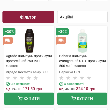
Фільтри
−30%
−30%
Agrado Шампунь проти лупи
Babaria Шампунь
професійний 750 мл 1
очищуючий S.O.S проти лупи
флакон
500 мл 1 флакон
Аградо Косметік Кейр 3000
Беріоска С.Л.
С.Л.У.
Є в наявності
Є в наявності
171.50
324.10
грн
грн
від
245.00
від
463.00
КУПИТИ
КУПИТИ