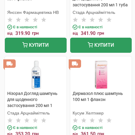
застосування 200 мл 1 туба
Янссен Фармацевтика НВ
Стада Арцнайміттель
Є в наявності
Є в наявності
319.90
грн
341.90
грн
від
від
КУПИТИ
КУПИТИ
Нізорал Догляд шампунь
Дермазол плюс шампунь
для щоденного
100 мл 1 флакон
застосування 200 мл 1
флакон
Стада Арцнайміттель
Кусум Хелтхкер
Є в наявності
Є в наявності
353.20
грн
361.50
грн
від
від