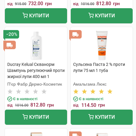
732.00
812.80
грн
грн
від
915.00
від
1016.00
КУПИТИ
КУПИТИ
−20%
Ducray Kelual Скванорм
Сульсена Паста 2 % проти
Шампунь регулюючий проти
лупи 75 мл 1 туба
жирної лупи 400 мл 1
флакон
П'єр Фабр Дермо-Косметик
Амальгама Люкс
Є в наявності
Є в наявності
812.80
грн
114.50
грн
від
1016.00
від
КУПИТИ
КУПИТИ