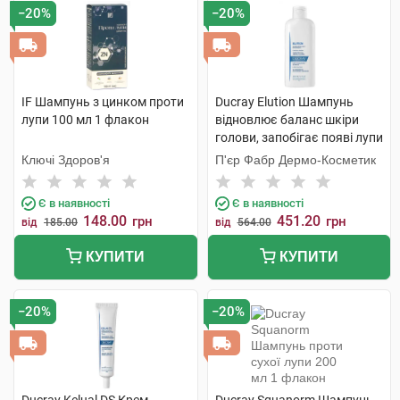
−20%
−20%
IF Шампунь з цинком проти
Ducray Elution Шампунь
лупи 100 мл 1 флакон
відновлює баланс шкіри
голови, запобігає появі лупи
200 мл 1 флакон
Ключі Здоров'я
П'єр Фабр Дермо-Косметик
Є в наявності
Є в наявності
148.00
451.20
грн
грн
від
185.00
від
564.00
КУПИТИ
КУПИТИ
−20%
−20%