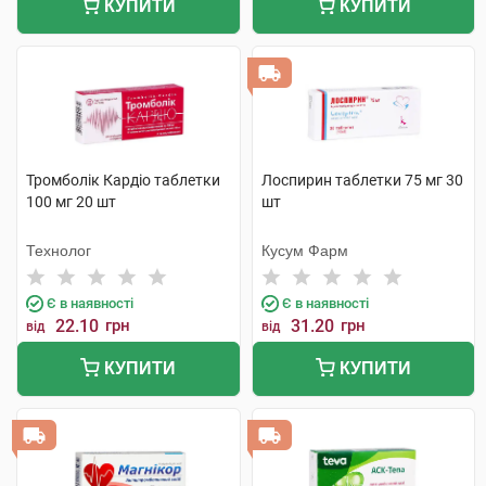
КУПИТИ
КУПИТИ
Тромболік Кардіо таблетки
Лоспирин таблетки 75 мг 30
100 мг 20 шт
шт
Технолог
Кусум Фарм
Є в наявності
Є в наявності
22.10
грн
31.20
грн
від
від
КУПИТИ
КУПИТИ