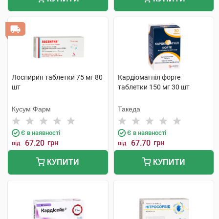
Лоспирин таблетки 75 мг 80
Кардіомагніл форте
шт
таблетки 150 мг 30 шт
Кусум Фарм
Такеда
Є в наявності
Є в наявності
67.20
грн
67.70
грн
від
від
КУПИТИ
КУПИТИ