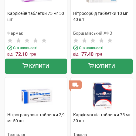
Кардісейв таблетки 75 мг 50
Нітросорбід таблетки 10 мг
шт
40 шт
Фармак
Борщагівський ХФЗ
Є в наявності
Є в наявності
72.10
грн
77.40
грн
від
від
КУПИТИ
КУПИТИ
Нітрогранулонг таблетки 2,9
Кардіомагніл таблетки 75 мг
мг 50 шт
30 шт
Технолог
Такеда