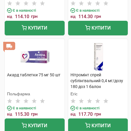
Є в наявності
Є в наявності
114.10
грн
114.30
грн
від
від
КУПИТИ
КУПИТИ
Акард таблетки 75 мг 50 шт
Нітромінт спрей
сублінгвальний 0,4 мг/дозу
180 доз 1 балон
Польфарма
Егіс
Є в наявності
Є в наявності
115.30
грн
117.70
грн
від
від
КУПИТИ
КУПИТИ