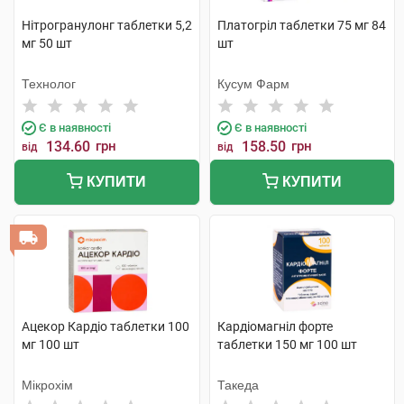
Нітрогранулонг таблетки 5,2
Платогріл таблетки 75 мг 84
мг 50 шт
шт
Технолог
Кусум Фарм
Є в наявності
Є в наявності
134.60
грн
158.50
грн
від
від
КУПИТИ
КУПИТИ
Ацекор Кардіо таблетки 100
Кардіомагніл форте
мг 100 шт
таблетки 150 мг 100 шт
Мікрохім
Такеда