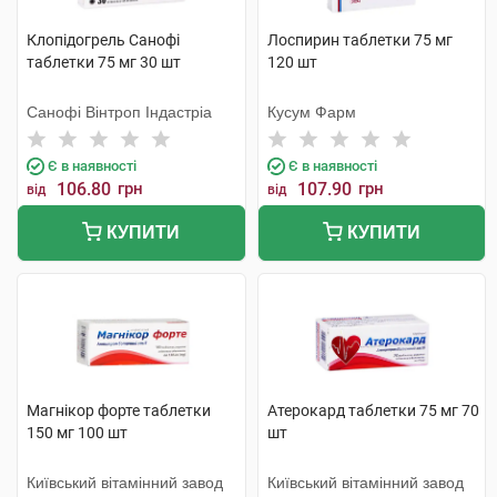
Клопідогрель Санофі
Лоспирин таблетки 75 мг
таблетки 75 мг 30 шт
120 шт
Санофі Вінтроп Індастріа
Кусум Фарм
Є в наявності
Є в наявності
106.80
грн
107.90
грн
від
від
КУПИТИ
КУПИТИ
Магнікор форте таблетки
Атерокард таблетки 75 мг 70
150 мг 100 шт
шт
Київський вітамінний завод
Київський вітамінний завод