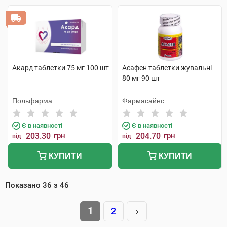
Акард таблетки 75 мг 100 шт
Асафен таблетки жувальні
80 мг 90 шт
Польфарма
Фармасайнс
Є в наявності
Є в наявності
203.30
грн
204.70
грн
від
від
КУПИТИ
КУПИТИ
Показано
36
з
46
1
2
›