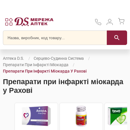
Аптека D.S.
Серцево-Судинна Система
Препарати При Інфаркті Міокарда
Препарати При Інфаркті Міокарда У Рахові
Препарати при інфаркті міокарда
у Рахові