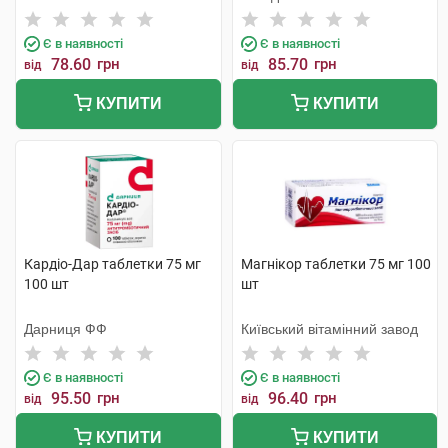
Є в наявності
Є в наявності
78.60
грн
85.70
грн
від
від
КУПИТИ
КУПИТИ
Кардіо-Дар таблетки 75 мг
Магнікор таблетки 75 мг 100
100 шт
шт
Дарниця ФФ
Київський вітамінний завод
Є в наявності
Є в наявності
95.50
грн
96.40
грн
від
від
КУПИТИ
КУПИТИ