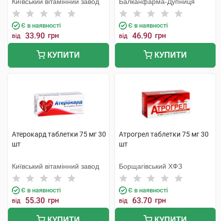
Київський вітамінний завод
Балканфарма-Дупниця
Є в наявності
Є в наявності
33.90
грн
46.90
грн
від
від
КУПИТИ
КУПИТИ
Атерокард таблетки 75 мг 30
Атрогрел таблетки 75 мг 30
шт
шт
Київський вітамінний завод
Борщагівський ХФЗ
Є в наявності
Є в наявності
55.30
грн
63.70
грн
від
від
КУПИТИ
КУПИТИ