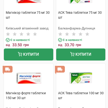
Магнікор таблетки 75 мг 30
АСК Тева таблетки 75 мг 30
шт
шт
Київський вітамінний завод
Балканфарма-Дупниця
Є в наявності
Є в наявності
33.50
грн
33.70
грн
від
від
КУПИТИ
КУПИТИ
Магнікор форте таблетки
АСК Тева таблетки 100 мг 30
150 мг 30 шт
шт