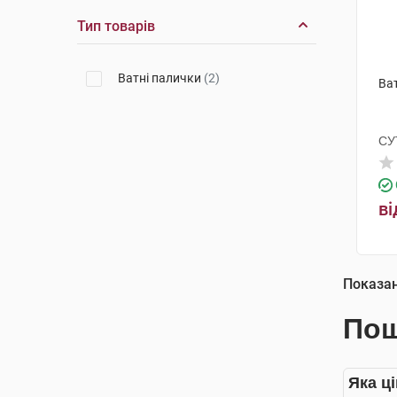
Тип товарів
Ватні палички
(2)
Ва
СУ
ві
Показа
Пош
Яка ці