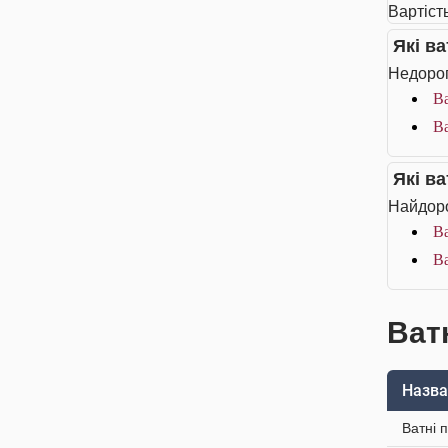
Вартість
Які в
Недорог
В
В
Які в
Найдоро
В
В
Ватн
Назва
Ватні 