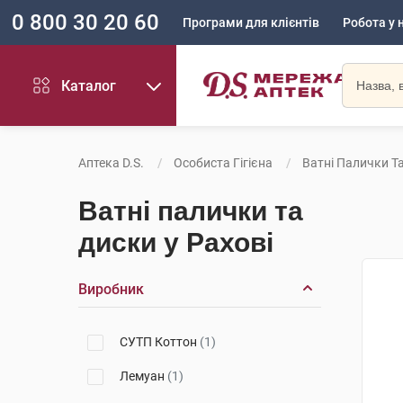
0 800 30 20 60
Програми для клієнтів
Робота у 
Каталог
Аптека D.S.
Особиста Гігієна
Ватні Палички Т
Ватні палички та
диски у Рахові
Виробник
СУТП Коттон
(1)
Лемуан
(1)