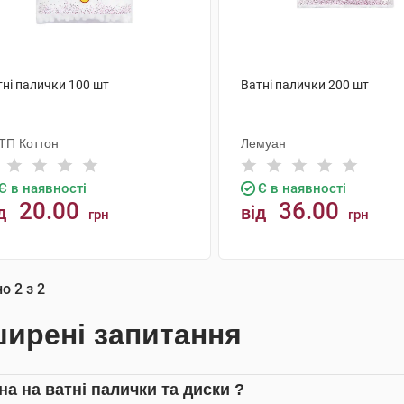
тні палички 100 шт
Ватні палички 200 шт
ТП Коттон
Лемуан
Є в наявності
Є в наявності
20.00
36.00
д
від
грн
грн
КУПИТИ
КУПИТИ
но
2
з
2
ирені запитання
на на ватні палички та диски ?