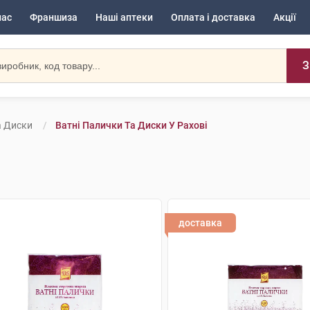
нас
Франшиза
Наші аптеки
Оплата і доставка
Акції
З
а Диски
Ватні Палички Та Диски У Рахові
доставка