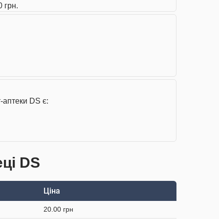
 грн.
-аптеки DS є:
еці DS
Ціна
20.00 грн