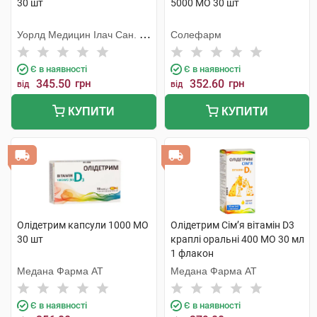
30 шт
5000 МО 30 шт
Уорлд Медицин Ілач Сан. Ве
Солефарм
Тідж
Є в наявності
Є в наявності
345.50
грн
352.60
грн
від
від
КУПИТИ
КУПИТИ
Олідетрим капсули 1000 МО
Олідетрим Сім’я вітамін D3
30 шт
краплі оральні 400 МО 30 мл
1 флакон
Медана Фарма АТ
Медана Фарма АТ
Є в наявності
Є в наявності