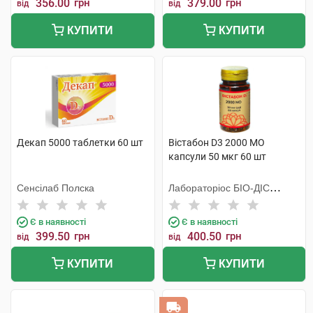
356.00
грн
379.00
грн
від
від
КУПИТИ
КУПИТИ
Декап 5000 таблетки 60 шт
Вістабон D3 2000 МО
капсули 50 мкг 60 шт
Сенсілаб Полска
Лабораторiос БIО-ДIС
Еспанія
Є в наявності
Є в наявності
399.50
грн
400.50
грн
від
від
КУПИТИ
КУПИТИ