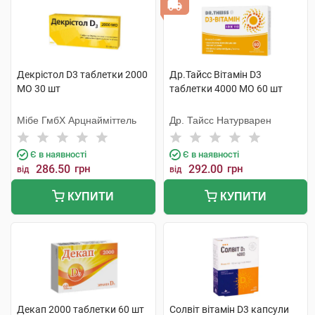
Декрістол D3 таблетки 2000
Др.Тайсс Вітамін D3
МО 30 шт
таблетки 4000 МО 60 шт
Мібе ГмбХ Арцнайміттель
Др. Тайсс Натурварен
Є в наявності
Є в наявності
286.50
грн
292.00
грн
від
від
КУПИТИ
КУПИТИ
Декап 2000 таблетки 60 шт
Солвіт вітамін D3 капсули