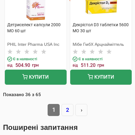
Детриселект капсули 2000
Декрістол D3 таблетки 5600
МО 60 шт
МО 30 шт
PHIL Inter Pharma USA Inc
Мібе ГмбХ Арцнайміттель
Є в наявності
Є в наявності
504.90
грн
511.20
грн
від
від
КУПИТИ
КУПИТИ
Показано
36
з
65
1
2
›
Поширені запитання