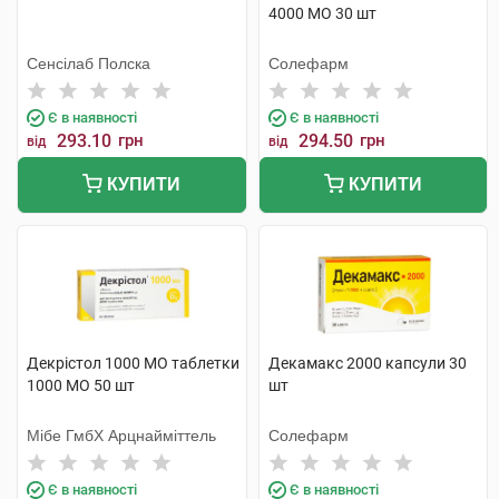
4000 МО 30 шт
Сенсілаб Полска
Солефарм
Є в наявності
Є в наявності
293.10
грн
294.50
грн
від
від
КУПИТИ
КУПИТИ
Декрістол 1000 МО таблетки
Декамакс 2000 капсули 30
1000 МО 50 шт
шт
Мібе ГмбХ Арцнайміттель
Солефарм
Є в наявності
Є в наявності