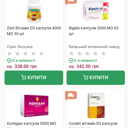
Zest Вітамін D3 капсули 4000
Відеїн капсули 2000 МО 60
МО 30 шт
шт
Сіріо Хелскеа
Київський вітамінний завод
Є в наявності
Є в наявності
338.00
грн
342.50
грн
від
від
КУПИТИ
КУПИТИ
Коледан капсули 5000 МО
Солвіт вітамін D3 капсули