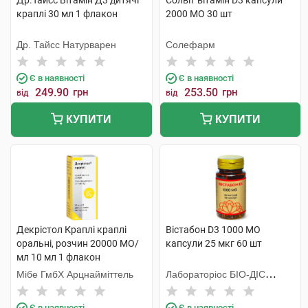
Др.Тайсс Вітамін Д3 дитячі
Солвіт вітамін D3 капсули
краплі 30 мл 1 флакон
2000 МО 30 шт
Др. Тайсс Натурварен
Солефарм
Є в наявності
Є в наявності
249.90
грн
253.50
грн
від
від
КУПИТИ
КУПИТИ
Декрістол Краплі краплі
Вістабон D3 1000 МО
оральні, розчин 20000 МО/
капсули 25 мкг 60 шт
мл 10 мл 1 флакон
Мібе ГмбХ Арцнайміттель
Лабораторiос БIО-ДIС
Еспанія
Є в наявності
Є в наявності