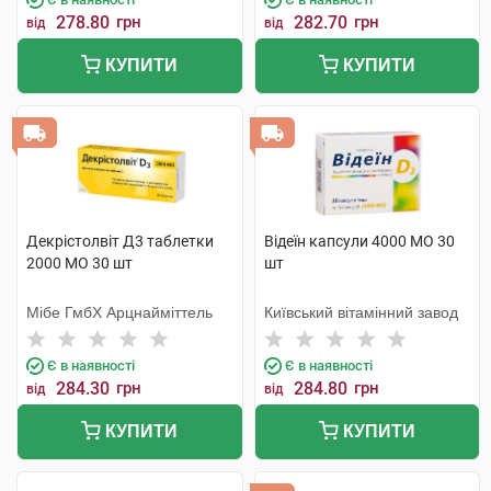
278.80
грн
282.70
грн
від
від
КУПИТИ
КУПИТИ
Декрістолвіт Д3 таблетки
Відеїн капсули 4000 МО 30
2000 МО 30 шт
шт
Мібе ГмбХ Арцнайміттель
Київський вітамінний завод
Є в наявності
Є в наявності
284.30
грн
284.80
грн
від
від
КУПИТИ
КУПИТИ