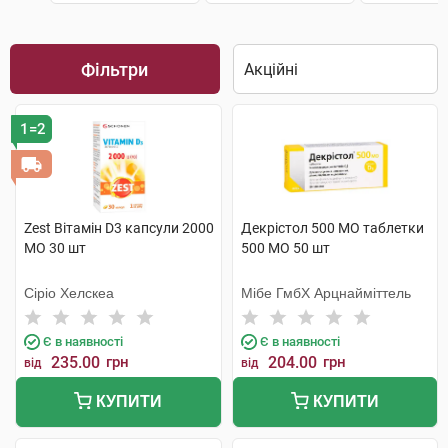
Фільтри
1=2
Zest Вітамін D3 капсули 2000
Декрістол 500 МО таблетки
МО 30 шт
500 МО 50 шт
Сіріо Хелскеа
Мібе ГмбХ Арцнайміттель
Є в наявності
Є в наявності
235.00
грн
204.00
грн
від
від
КУПИТИ
КУПИТИ