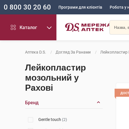
0 800 30 20 60
Програми для клієнтів
Робота у 
Каталог
Аптека D.S.
Догляд За Ранами
Лейкопластир
Лейкопластир
мозольний у
Рахові
дос
Бренд
Gentle touch
(2)