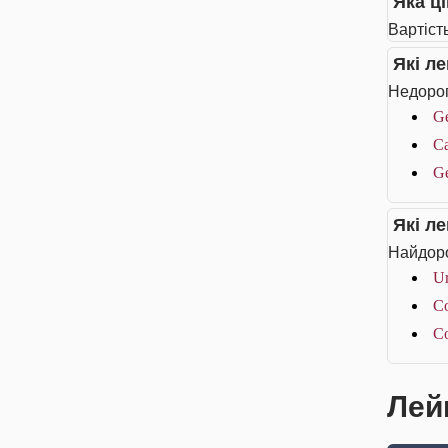
Яка ц
Вартіст
Які л
Недорог
Ge
С
Ge
Які л
Найдоро
U
C
C
Лей