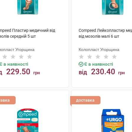
mpeed Пластир медичний від
Compeed Лейкопластир ме
олів середній 5 шт
від мозолів малі 6 шт
лопласт Угорщина
Колопласт Угорщина
Є в наявності
Є в наявності
229.50
230.40
д
від
грн
грн
КУПИТИ
КУПИТИ
тавка
доставка