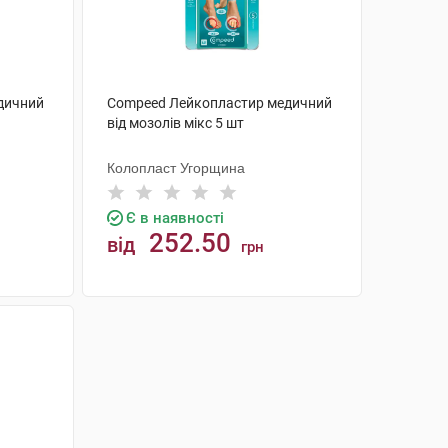
дичний
Compeed Лейкопластир медичний
від мозолів мікс 5 шт
Колопласт Угорщина
Є в наявності
252.50
від
грн
КУПИТИ