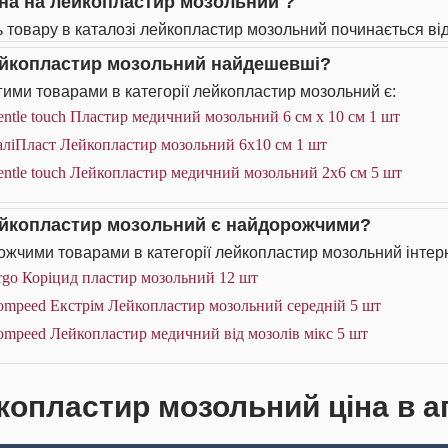
іна на лейкопластир мозольний ?
ь товару в каталозі лейкопластир мозольний починається від
ейкопластир мозольний найдешевші?
ими товарами в категорії лейкопластир мозольний є:
ntle touch Пластир медичний мозольний 6 см х 10 см 1 шт
аліПласт Лейкопластир мозольний 6х10 см 1 шт
ntle touch Лейкопластир медичний мозольний 2х6 см 5 шт
ейкопластир мозольний є найдорожчими?
жчими товарами в категорії лейкопластир мозольний інтерн
rgo Коріцид пластир мозольний 12 шт
ompeed Екстрім Лейкопластир мозольний середній 5 шт
ompeed Лейкопластир медичний від мозолів мікс 5 шт
копластир мозольний ціна в а