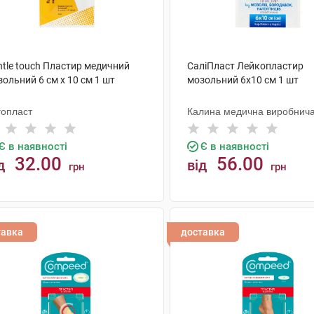
ntle touch Пластир медичний
СаліПласт Лейкопластир
ольний 6 см х 10 см 1 шт
мозольний 6х10 см 1 шт
гопласт
Калина медична виробнич
компанія
Є в наявності
Є в наявності
32.00
56.00
д
від
грн
грн
КУПИТИ
КУПИТИ
тавка
доставка