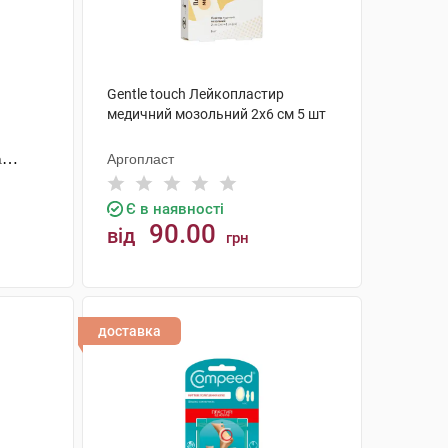
Gentle touch Лейкопластир
медичний мозольний 2х6 см 5 шт
а
Аргопласт
Є в наявності
90.00
від
грн
КУПИТИ
доставка