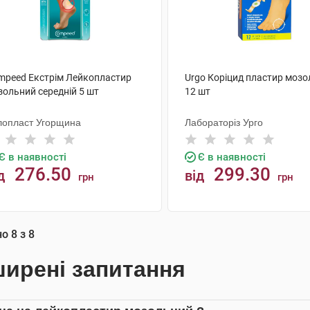
mpeed Екстрім Лейкопластир
Urgo Коріцид пластир моз
зольний середній 5 шт
12 шт
лопласт Угорщина
Лабораторіз Урго
Є в наявності
Є в наявності
276.50
299.30
д
від
грн
грн
КУПИТИ
КУПИТИ
но
8
з
8
ирені запитання