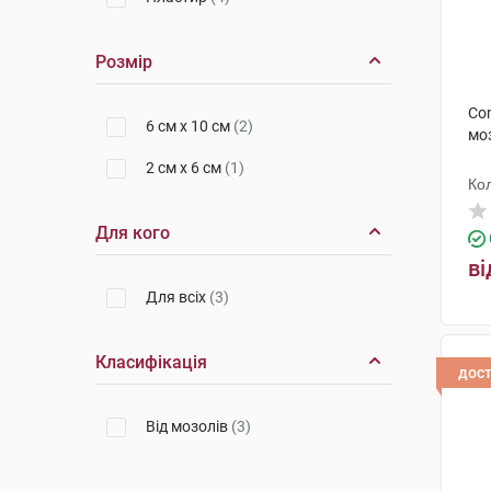
Розмір
Co
6 см х 10 см
(2)
моз
2 см х 6 см
(1)
Ко
Для кого
ві
Для всіх
(3)
Класифікація
дос
Від мозолів
(3)