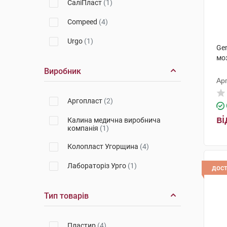
СаліПласт
(1)
Compeed
(4)
Urgo
(1)
Ge
моз
Виробник
Ар
Аргопласт
(2)
ві
Калина медична виробнича
компанія
(1)
Колопласт Угорщина
(4)
Лабораторіз Урго
(1)
дос
Тип товарів
Пластир
(4)