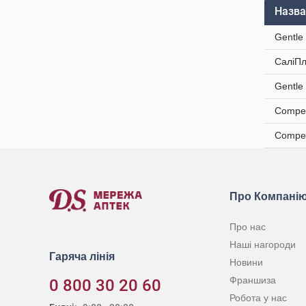
Назва
Gentle
СаліПл
Gentle
Compee
Compee
Про Компані
Про нас
Наші нагороди
Гаряча лінія
Новини
Франшиза
0 800 30 20 60
Робота у нас