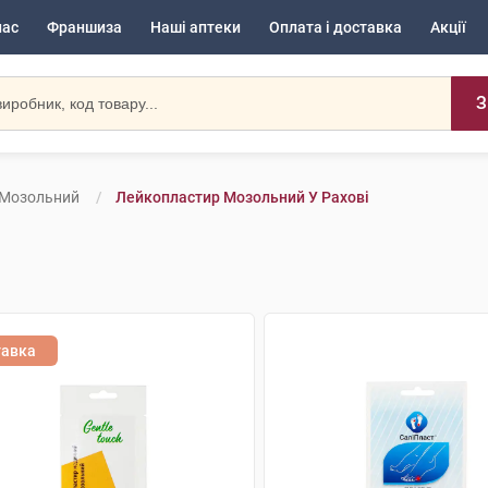
нас
Франшиза
Наші аптеки
Оплата і доставка
Акції
З
 Мозольний
Лейкопластир Мозольний У Рахові
тавка