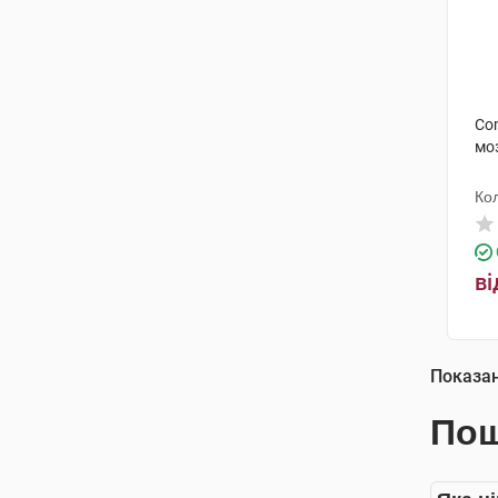
Co
мо
Ко
ві
Показа
Пош