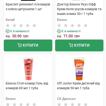
Браслет-репелент п/комарів
Доктор Біокон Укус-Офф
з олією цитронели 1 шт
Крем після укусів комарів та
інших комах 30 г 1 туба
Китай
Біокон
Є в наявності
Є в наявності
30.90
грн
71.00
грн
від
від
КУПИТИ
КУПИТИ
Біокон Стоп комар Гель від
Off Junior Крем дитячий від
комарів 60 мл 1 туба
комарів 50 мл 1 туба
Біокон
СК Джонсон