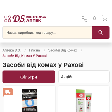
Аптека D.S.
Гігієна
Засоби Від Комах
Засоби Від Комах У Рахові
Засоби від комах у Рахові
Фільтри