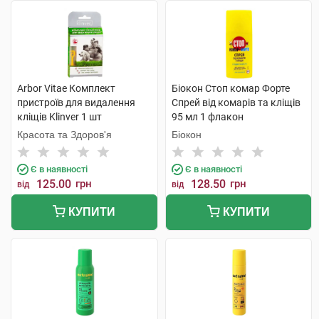
Arbor Vitae Комплект
Біокон Стоп комар Форте
пристроїв для видалення
Спрей від комарів та кліщів
кліщів Klinver 1 шт
95 мл 1 флакон
Красота та Здоров'я
Біокон
Є в наявності
Є в наявності
125.00
грн
128.50
грн
від
від
КУПИТИ
КУПИТИ