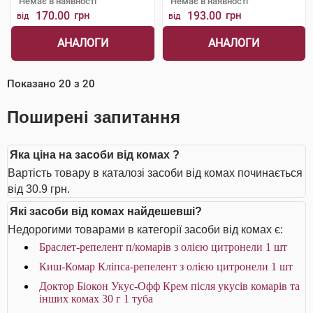
Немає в наявності
Немає в наявності
170.00
грн
193.00
грн
від
від
АНАЛОГИ
АНАЛОГИ
Показано
20
з
20
Поширені запитання
Яка ціна на засоби від комах ?
Вартість товару в каталозі засоби від комах починається
від 30.9 грн.
Які засоби від комах найдешевші?
Недорогими товарами в категорії засоби від комах є:
Браслет-репелент п/комарів з олією цитронели 1 шт
Киш-Комар Кліпса-репелент з олією цитронели 1 шт
Доктор Біокон Укус-Офф Крем після укусів комарів та
інших комах 30 г 1 туба