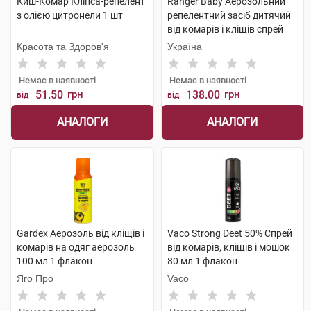
Киш-Комар Кліпса-репелент
Ranger Baby Аерозольний
з олією цитронели 1 шт
репелентний засіб дитячий
від комарів і кліщів спрей
150 мл 1 флакон
Красота та Здоров'я
Україна
Немає в наявності
Немає в наявності
51.50
грн
138.00
грн
від
від
АНАЛОГИ
АНАЛОГИ
Gardex Аерозоль від кліщів і
Vaco Strong Deet 50% Спрей
комарів на одяг аерозоль
від комарів, кліщів і мошок
100 мл 1 флакон
80 мл 1 флакон
Яго Про
Vaco