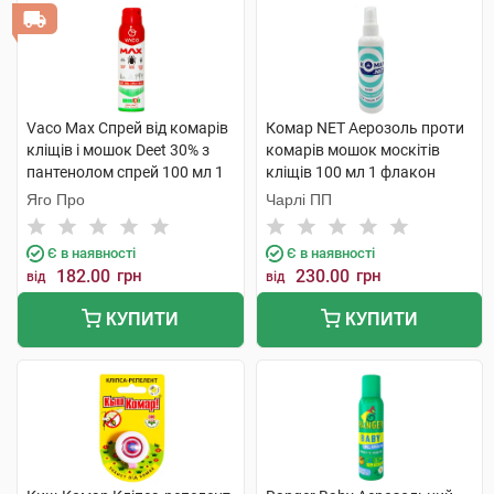
Vaco Max Спрей від комарів
Комар NET Аерозоль проти
кліщів і мошок Deet 30% з
комарів мошок москітів
пантенолом спрей 100 мл 1
кліщів 100 мл 1 флакон
флакон
Яго Про
Чарлі ПП
Є в наявності
Є в наявності
182.00
грн
230.00
грн
від
від
КУПИТИ
КУПИТИ