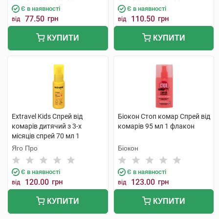
Є в наявності
Є в наявності
77.50
грн
110.50
грн
від
від
КУПИТИ
КУПИТИ
Extravel Kids Спрей від
Біокон Стоп комар Спрей від
комарів дитячий з 3-х
комарів 95 мл 1 флакон
місяців спрей 70 мл 1
флакон
Яго Про
Біокон
Є в наявності
Є в наявності
120.00
грн
123.00
грн
від
від
КУПИТИ
КУПИТИ