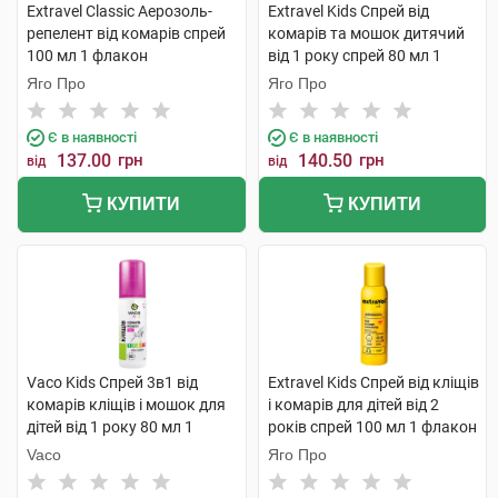
Extravel Classic Аерозоль-
Extravel Kids Спрей від
репелент від комарів спрей
комарів та мошок дитячий
100 мл 1 флакон
від 1 року спрей 80 мл 1
флакон
Яго Про
Яго Про
Є в наявності
Є в наявності
137.00
грн
140.50
грн
від
від
КУПИТИ
КУПИТИ
Vaco Kids Cпрей 3в1 від
Extravel Kids Спрей від кліщів
комарів кліщів і мошок для
і комарів для дітей від 2
дітей від 1 року 80 мл 1
років спрей 100 мл 1 флакон
балон
Vaco
Яго Про