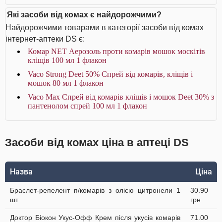
Які засоби від комах є найдорожчими?
Найдорожчими товарами в категорії засоби від комах
інтернет-аптеки DS є:
Комар NET Аерозоль проти комарів мошок москітів
кліщів 100 мл 1 флакон
Vaco Strong Deet 50% Спрей від комарів, кліщів і
мошок 80 мл 1 флакон
Vaco Max Спрей від комарів кліщів і мошок Deet 30% з
пантенолом спрей 100 мл 1 флакон
Засоби від комах ціна в аптеці DS
Назва
Ціна
Браслет-репелент п/комарів з олією цитронели 1
30.90
шт
грн
Доктор Біокон Укус-Офф Крем після укусів комарів
71.00