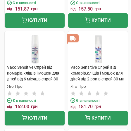
Є в наявності
Є в наявності
151.87
грн
157.50
грн
від
від
КУПИТИ
КУПИТИ
Vaco Sensitive Спрей від
Vaco Sensitive Спрей від
комарів,кліщів і мошок для
комарів,кліщів і мошок для
дітей від 6 місяців спрей 80
дітей від 2 років спрей 80 мл
мл 1 флакон
1 флакон
Яго Про
Яго Про
Є в наявності
Є в наявності
162.00
грн
181.70
грн
від
від
КУПИТИ
КУПИТИ