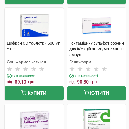
Цифран OD таблетки 500 мг
Гентаміцину сульфат розчин
5 шт
для ін'єкцій 40 мг/мл 2 мл 10
ампул
Сан Фармасьютикал
Галичфарм
Індастріз
Є в наявності
Є в наявності
89.10
грн
90.30
грн
від
від
КУПИТИ
КУПИТИ