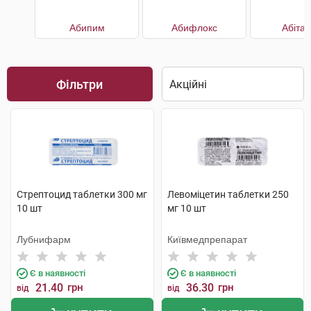
Абипим
Абифлокс
Абіта
Фільтри
Стрептоцид таблетки 300 мг
Левоміцетин таблетки 250
10 шт
мг 10 шт
Лубнифарм
Київмедпрепарат
Є в наявності
Є в наявності
21.40
грн
36.30
грн
від
від