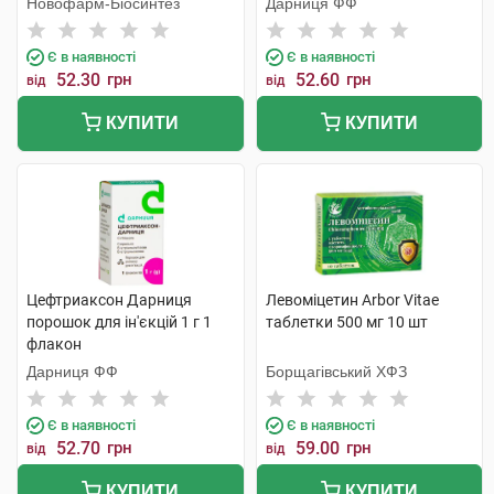
Новофарм-Біосинтез
Дарниця ФФ
Є в наявності
Є в наявності
52.30
грн
52.60
грн
від
від
КУПИТИ
КУПИТИ
Цефтриаксон Дарниця
Левоміцетин Arbor Vitae
порошок для ін'єкцій 1 г 1
таблетки 500 мг 10 шт
флакон
Дарниця ФФ
Борщагівський ХФЗ
Є в наявності
Є в наявності
52.70
грн
59.00
грн
від
від
КУПИТИ
КУПИТИ