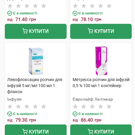
Є в наявності
Є в наявності
71.40
грн
78.10
грн
від
від
КУПИТИ
КУПИТИ
Левофлоксацин розчин для
Метресса розчин для інфузій
інфузій 5 мг/мл 100 мл 1
0,5 % 100 мл 1 контейнер
флакон
Інфузія
Євролайф Хелткеар
Є в наявності
Є в наявності
79.30
грн
86.40
грн
від
від
КУПИТИ
КУПИТИ