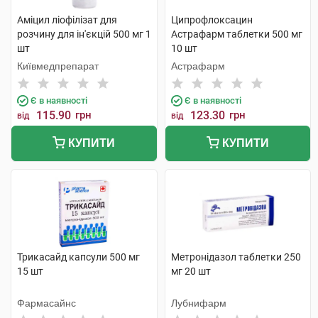
Аміцил ліофілізат для
Ципрофлоксацин
розчину для ін'єкцій 500 мг 1
Астрафарм таблетки 500 мг
шт
10 шт
Київмедпрепарат
Астрафарм
Є в наявності
Є в наявності
115.90
грн
123.30
грн
від
від
КУПИТИ
КУПИТИ
Трикасайд капсули 500 мг
Метронідазол таблетки 250
15 шт
мг 20 шт
Фармасайнс
Лубнифарм