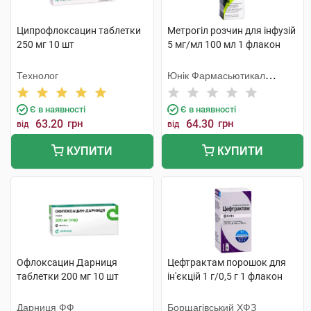
Ципрофлоксацин таблетки
Метрогіл розчин для інфузій
250 мг 10 шт
5 мг/мл 100 мл 1 флакон
Технолог
Юнік Фармасьютикал
Лабораторіз
Є в наявності
Є в наявності
63.20
грн
64.30
грн
від
від
КУПИТИ
КУПИТИ
Офлоксацин Дарниця
Цефтрактам порошок для
таблетки 200 мг 10 шт
ін'єкцій 1 г/0,5 г 1 флакон
Дарниця ФФ
Борщагівський ХФЗ