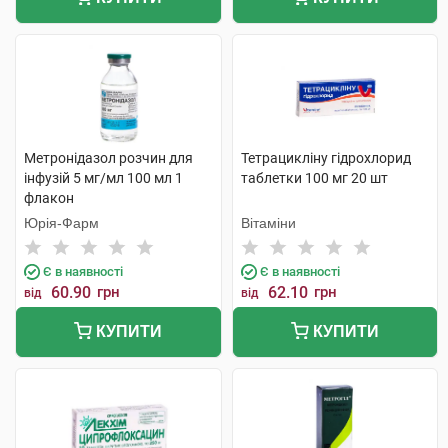
Метронідазол розчин для
Тетрацикліну гідрохлорид
інфузій 5 мг/мл 100 мл 1
таблетки 100 мг 20 шт
флакон
Юрія-Фарм
Вітаміни
Є в наявності
Є в наявності
60.90
грн
62.10
грн
від
від
КУПИТИ
КУПИТИ