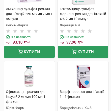
Амікацину сульфат розчин
Гентаміцину сульфат
для ін'єкцій 250 мг/мл 2 мл 1
Дарниця розчин для ін'єкцій
ампула
4 % 2 мл 10 ампул
Лекхім-Харків
Дарниця ФФ
Є в наявності
Є в наявності
93.10
грн
97.90
грн
від
від
КУПИТИ
КУПИТИ
Офлоксацин розчин для
Зацеф порошок для ін'єкцій
інфузій 2 мг/мл 100 мл 1
1 г 1 флакон
флакон
Юрія-Фарм
Борщагівський ХФЗ