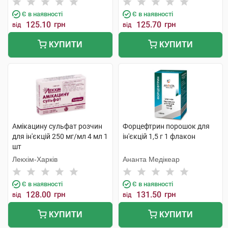
Є в наявності
Є в наявності
125.10
грн
125.70
грн
від
від
КУПИТИ
КУПИТИ
Амікацину сульфат розчин
Форцефтрин порошок для
для ін'єкцій 250 мг/мл 4 мл 1
ін'єкцій 1,5 г 1 флакон
шт
Лекхім-Харків
Ананта Медікеар
Є в наявності
Є в наявності
128.00
грн
131.50
грн
від
від
КУПИТИ
КУПИТИ