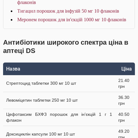
флаконів
Тигацил порошок для інфузій 50 мг 10 флаконів
Меронем порошок для ін'єкцій 1000 мг 10 флаконів
Антибіотики широкого спектра ціна в
аптеці DS
Назва
Ціна
21.40
Стрептоцид таблетки 300 мг 10 шт
грн
36.30
Левоміцетин таблетки 250 мг 10 шт
грн
Цефотаксим БХФЗ порошок для ін'єкцій 1 г 1
40.50
флакон
грн
49.20
Доксициклін капсули 100 мг 10 шт
грн