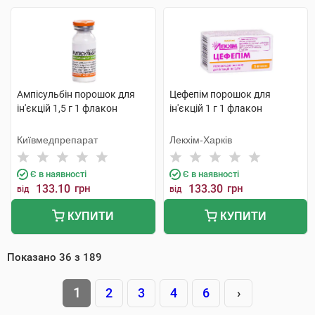
Ампісульбін порошок для
Цефепім порошок для
ін'єкцій 1,5 г 1 флакон
ін'єкцій 1 г 1 флакон
Київмедпрепарат
Лекхім-Харків
Є в наявності
Є в наявності
133.10
грн
133.30
грн
від
від
КУПИТИ
КУПИТИ
Показано
36
з
189
1
2
3
4
6
›