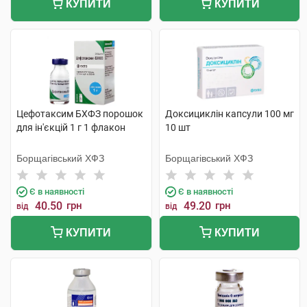
КУПИТИ
КУПИТИ
Цефотаксим БХФЗ порошок
Доксициклін капсули 100 мг
для ін'єкцій 1 г 1 флакон
10 шт
Борщагівський ХФЗ
Борщагівський ХФЗ
Є в наявності
Є в наявності
40.50
грн
49.20
грн
від
від
КУПИТИ
КУПИТИ