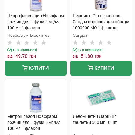
Ципрофлоксацин Новофарм
Пеніцилін G натрієва сіль
розчин для інфузій 2 мг/мл
Сандоз порошок для ін'єкцій
100 мл 1 флакон
1000000 МО 1 флакон
Новофарм-Біосинтез
Сандоз
Є в наявності
Є в наявності
49.70
грн
51.80
грн
від
від
КУПИТИ
КУПИТИ
Метронідазол Новофарм
Левоміцетин Дарниця
розчин для інфузій 5 мг/мл
таблетки 500 мг 10 шт
100 мл 1 флакон