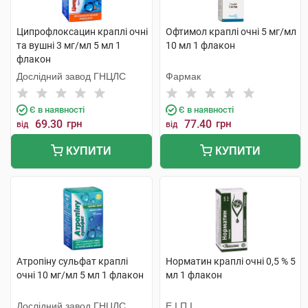
Ципрофлоксацин краплі очні
Офтимол краплі очні 5 мг/мл
та вушні 3 мг/мл 5 мл 1
10 мл 1 флакон
флакон
Дослідний завод ГНЦЛС
Фармак
Є в наявності
Є в наявності
69.30
грн
77.40
грн
від
від
КУПИТИ
КУПИТИ
Атропіну сульфат краплі
Норматин краплі очні 0,5 % 5
очні 10 мг/мл 5 мл 1 флакон
мл 1 флакон
Дослідний завод ГНЦЛС
Е.І.П.І.