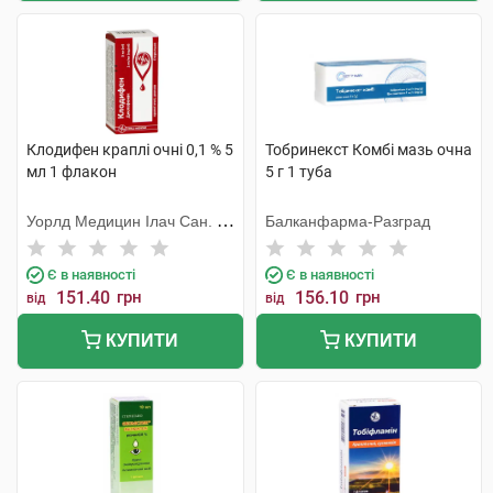
Клодифен краплі очні 0,1 % 5
Тобринекст Комбі мазь очна
мл 1 флакон
5 г 1 туба
Уорлд Медицин Ілач Сан. Ве
Балканфарма-Разград
Тідж
Є в наявності
Є в наявності
151.40
грн
156.10
грн
від
від
КУПИТИ
КУПИТИ