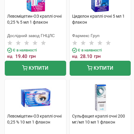
Левоміцетин-ОЗ краплі очні
Циделон краплі очні 5 мл 1
0,25 % 5 мл 1 флакон
флакон
Дослідний завод ГНЦЛС
Фармекс Груп
Є в наявності
Є в наявності
19.40
грн
28.10
грн
від
від
КУПИТИ
КУПИТИ
Левоміцетин-ОЗ краплі очні
Сульфацил краплі очні 200
0,25 % 10 мл 1 флакон
мг/мл 10 мл 1 флакон