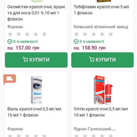
Окомістин краплі очні, вушні
Тобіфламін краплі очні 5 мл
та для носа 0,01 % 10 мл 1
1 флакон
флакон
Фармак
Київський вітамінний завод
Є в наявності
Є в наявності
157.00
грн
158.90
грн
від
від
КУПИТИ
КУПИТИ
Віаль краплі очні 0,5 мг/мл
Оптін краплі очні 0,5 мг/мл
10 мл 1 флакон
10 мл 1 флакон
Фармак
Ядран-Галенський
Лабораторій