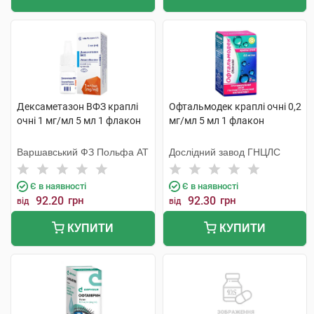
Дексаметазон ВФЗ краплі
Офтальмодек краплі очні 0,2
очні 1 мг/мл 5 мл 1 флакон
мг/мл 5 мл 1 флакон
Варшавський ФЗ Польфа АТ
Дослідний завод ГНЦЛС
Є в наявності
Є в наявності
92.20
грн
92.30
грн
від
від
КУПИТИ
КУПИТИ