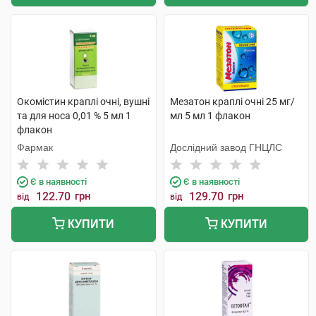
Окомістин краплі очні, вушні
Мезатон краплі очні 25 мг/
та для носа 0,01 % 5 мл 1
мл 5 мл 1 флакон
флакон
Фармак
Дослідний завод ГНЦЛС
Є в наявності
Є в наявності
122.70
грн
129.70
грн
від
від
КУПИТИ
КУПИТИ