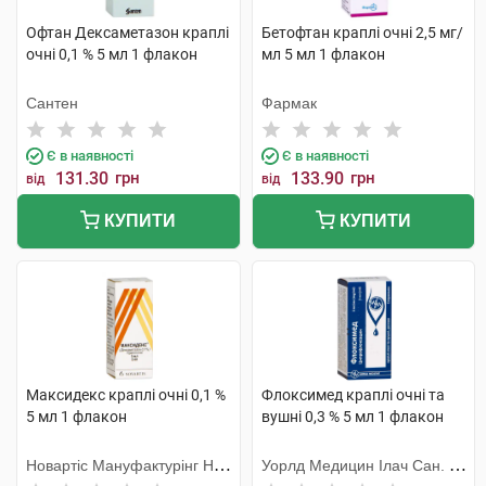
Офтан Дексаметазон краплі
Бетофтан краплі очні 2,5 мг/
очні 0,1 % 5 мл 1 флакон
мл 5 мл 1 флакон
Сантен
Фармак
Є в наявності
Є в наявності
131.30
грн
133.90
грн
від
від
КУПИТИ
КУПИТИ
Максидекс краплі очні 0,1 %
Флоксимед краплі очні та
5 мл 1 флакон
вушні 0,3 % 5 мл 1 флакон
Новартіс Мануфактурінг НВ,
Уорлд Медицин Ілач Сан. Ве