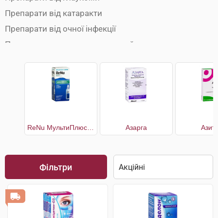
Препарати від катаракти
Препарати від очної інфекції
Препарати для зволоження очей
Розчини для лінз
ReNu МультиПлюс багатоцільовий розчин для контактних лінз
Азарга
Азит
Фільтри