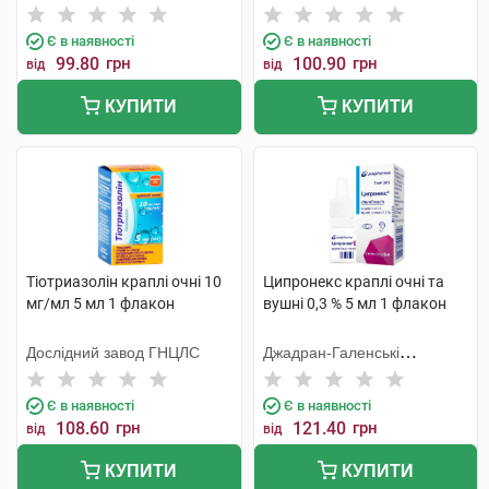
Тідж
Є в наявності
Є в наявності
99.80
грн
100.90
грн
від
від
КУПИТИ
КУПИТИ
Тіотриазолін краплі очні 10
Ципронекс краплі очні та
мг/мл 5 мл 1 флакон
вушні 0,3 % 5 мл 1 флакон
Дослідний завод ГНЦЛС
Джадран-Галенські
Лабораторій
Є в наявності
Є в наявності
108.60
грн
121.40
грн
від
від
КУПИТИ
КУПИТИ