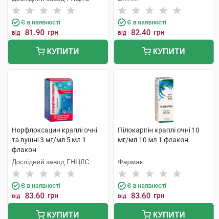
Є в наявності
Є в наявності
81.90
грн
82.40
грн
від
від
КУПИТИ
КУПИТИ
Норфлоксацин краплі очні
Пілокарпін краплі очні 10
та вушні 3 мг/мл 5 мл 1
мг/мл 10 мл 1 флакон
флакон
Дослідний завод ГНЦЛС
Фармак
Є в наявності
Є в наявності
83.60
грн
83.60
грн
від
від
КУПИТИ
КУПИТИ