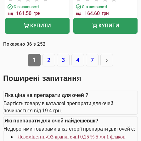
Є в наявності
Є в наявності
161.50
грн
164.60
грн
від
від
КУПИТИ
КУПИТИ
Показано
36
з
252
1
2
3
4
7
›
Поширені запитання
Яка ціна на препарати для очей ?
Вартість товару в каталозі препарати для очей
починається від 19.4 грн.
Які препарати для очей найдешевші?
Недорогими товарами в категорії препарати для очей є:
Левоміцетин-ОЗ краплі очні 0,25 % 5 мл 1 флакон