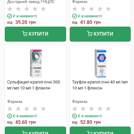
Дослідний завод ГНЦЛС
Фармак
Є в наявності
Є в наявності
39.20
грн
41.80
грн
від
від
КУПИТИ
КУПИТИ
Сульфацил краплі очні 300
Тауфон краплі очні 40 мг/мл
мг/мл 10 мл 1 флакон
10 мл 1 флакон
Фармак
Фармак
Є в наявності
Є в наявності
45.60
грн
52.80
грн
від
від
КУПИТИ
КУПИТИ