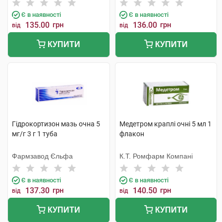
Бельгія
Тідж
Є в наявності
Є в наявності
135.00
грн
136.00
грн
від
від
КУПИТИ
КУПИТИ
Гідрокортизон мазь очна 5
Медетром краплі очні 5 мл 1
мг/г 3 г 1 туба
флакон
Фармзавод Єльфа
К.Т. Ромфарм Компані
Є в наявності
Є в наявності
137.30
грн
140.50
грн
від
від
КУПИТИ
КУПИТИ