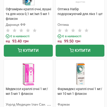
Офтамірин краплі очні, вушні
Оптика Набір
та для носа 0,1 мг/мл 5 мл 1
подорожуючий для лінз 1 шт
флакон
Дарниця ФФ
Оптика
Є в наявності
Є в наявності
93.40
грн
99.50
грн
від
від
КУПИТИ
КУПИТИ
Медексол краплі очні 1 мг/
Фармадекс краплі очні 1 мг/
мл 5 мл 1 флакон
мл 10 мл 1 флакон
Уорлд Медицин Ілач Сан. Ве
Фармак