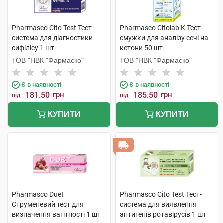
Pharmasco Cito Test Тест-
Pharmasco Citolab K Тест-
система для діагностики
смужки для аналізу сечі на
cифілісу 1 шт
кетони 50 шт
ТОВ "НВК "Фармаско"
ТОВ "НВК "Фармаско"
Є в наявності
Є в наявності
181.50
грн
185.50
грн
від
від
КУПИТИ
КУПИТИ
Pharmasco Duet
Pharmasco Cito Test Тест-
Струменевий тест для
система для виявлення
визначення вагітності 1 шт
антигенів ротавірусів 1 шт