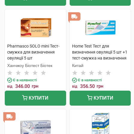
Pharmasco SOLO mini Тест-
Home Test Тест для
смужка для визначення
визначення овуляції 5 шт +1
овуляції 5 шт
тест-смужка на визначення
вагітності 1 набір
Ханчжоу Біотест Біотек
Китай
Є в наявності
Є в наявності
346.00
грн
356.50
грн
від
від
КУПИТИ
КУПИТИ