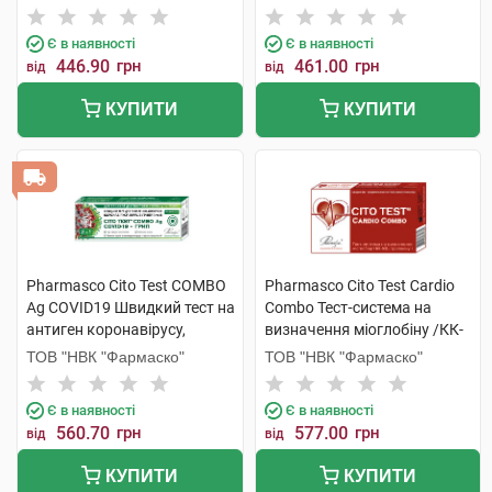
Є в наявності
Є в наявності
446.90
грн
461.00
грн
від
від
КУПИТИ
КУПИТИ
Pharmasco Cito Test COMBO
Pharmasco Cito Test Cardio
Ag COVID19 Швидкий тест на
Combo Тест-система на
антиген коронавірусу,
визначення міоглобіну /КК-
вірусів грипу А та В 1 шт
МВ/тропоніну I 1 шт
ТОВ "НВК "Фармаско"
ТОВ "НВК "Фармаско"
Є в наявності
Є в наявності
560.70
грн
577.00
грн
від
від
КУПИТИ
КУПИТИ