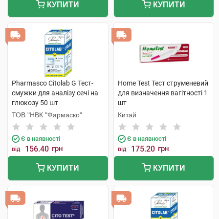
КУПИТИ
КУПИТИ
Pharmasco Citolab G Тест-
Home Test Тест струменевий
смужки для аналізу сечі на
для визначення вагітності 1
глюкозу 50 шт
шт
ТОВ "НВК "Фармаско"
Китай
Є в наявності
Є в наявності
156.40
грн
175.20
грн
від
від
КУПИТИ
КУПИТИ