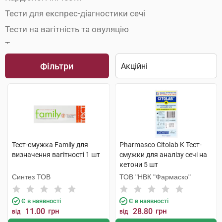
Тести для експрес-діагностики сечі
Тести на вагітність та овуляцію
Тести на наркотики
Фільтри
Тест-смужка Family для
Pharmasco Citolab K Тест-
визначення вагітності 1 шт
смужки для аналізу сечі на
кетони 5 шт
Синтез ТОВ
ТОВ "НВК "Фармаско"
Є в наявності
Є в наявності
11.00
грн
28.80
грн
від
від