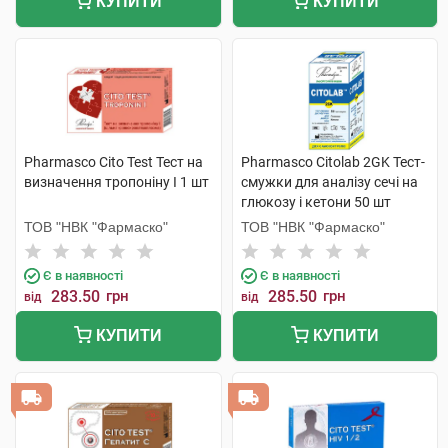
КУПИТИ
КУПИТИ
Pharmasco Cito Test Тест на
Pharmasco Citolab 2GK Тест-
визначення тропоніну І 1 шт
смужки для аналізу сечі на
глюкозу і кетони 50 шт
ТОВ "НВК "Фармаско"
ТОВ "НВК "Фармаско"
Є в наявності
Є в наявності
283.50
грн
285.50
грн
від
від
КУПИТИ
КУПИТИ