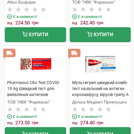
Абон Біофарм
ТОВ "НВК "Фармаско"
Є в наявності
Є в наявності
234.50
грн
242.40
грн
від
від
КУПИТИ
КУПИТИ
Pharmasco Cito Test COVID-
Мультигрип швидкий комбі-
19 Ag Швидкий тест для
тест назальний на антиген
виявлення антигенів
коронавірусу, вірусів грипу А
коронавірусу для
та В 1 шт
ТОВ "НВК "Фармаско"
Дельта Медікел Промоушнз
самоконтролю 1 шт
Є в наявності
Є в наявності
273.50
грн
274.40
грн
від
від