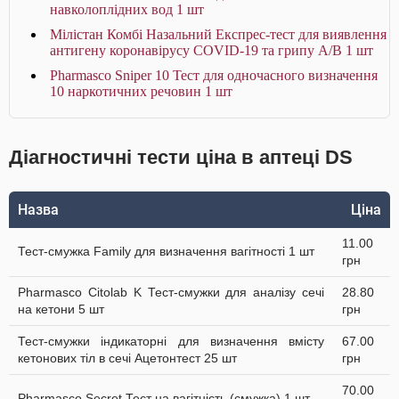
навколоплідних вод 1 шт
Мілістан Комбі Назальний Експрес-тест для виявлення
антигену коронавірусу COVID-19 та грипу А/В 1 шт
Pharmasco Sniper 10 Тест для одночасного визначення
10 наркотичних речовин 1 шт
Діагностичні тести ціна в аптеці DS
Назва
Ціна
11.00
Тест-смужка Family для визначення вагітності 1 шт
грн
Pharmasco Citolab K Тест-смужки для аналізу сечі
28.80
на кетони 5 шт
грн
Тест-смужки індикаторні для визначення вмісту
67.00
кетонових тіл в сечі Ацетонтест 25 шт
грн
70.00
Pharmasco Secret Тест на вагітність (смужка) 1 шт