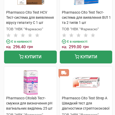
Pharmasco Cito Test HCV
Pharmasco Cito Test Тест-
Тест-система для виявлення
система для виявлення ВІЛ 1
вірусу гепатиту С 1 шт
та 2 типів 1 шт
ТОВ "НВК "Фармаско"
ТОВ "НВК "Фармаско"
Є в наявності
Є в наявності
296.40
грн
299.00
грн
від
від
КУПИТИ
КУПИТИ
Pharmasco Citolab Тест-
Pharmasco Cito Test Strep A
смужки для визначення pH
Швидкий тест для
вагінальних виділень 25 шт
діагностики стрептококової
ангіни 1 шт
ТОВ "НВК "Фармаско"
ТОВ "НВК "Фармаско"