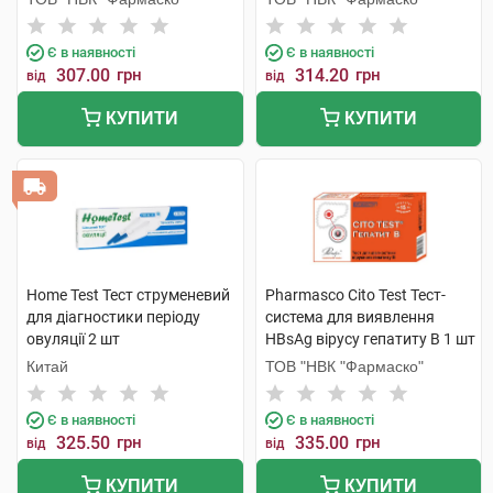
Є в наявності
Є в наявності
307.00
грн
314.20
грн
від
від
КУПИТИ
КУПИТИ
Home Test Тест струменевий
Pharmasco Cito Test Тест-
для діагностики періоду
система для виявлення
овуляції 2 шт
HBsAg вірусу гепатиту B 1 шт
Китай
ТОВ "НВК "Фармаско"
Є в наявності
Є в наявності
325.50
грн
335.00
грн
від
від
КУПИТИ
КУПИТИ