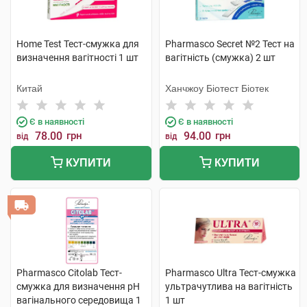
Home Test Тест-смужка для
Pharmasco Secret №2 Тест на
визначення вагітності 1 шт
вагітність (смужка) 2 шт
Китай
Ханчжоу Біотест Біотек
Є в наявності
Є в наявності
78.00
грн
94.00
грн
від
від
КУПИТИ
КУПИТИ
Pharmasco Citolab Тест-
Pharmasco Ultra Тест-смужка
смужка для визначення pH
ультрачутлива на вагітність
вагінального середовища 1
1 шт