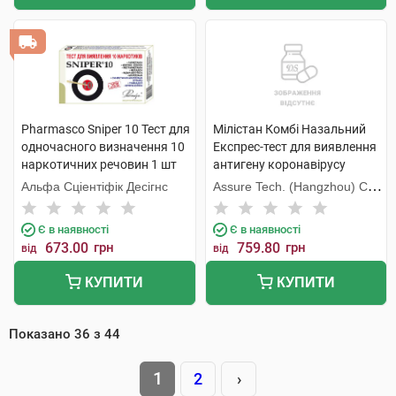
Pharmasco Sniper 10 Тест для
Мілістан Комбі Назальний
одночасного визначення 10
Експрес-тест для виявлення
наркотичних речовин 1 шт
антигену коронавірусу
COVID-19 та грипу А/В 1 шт
Альфа Сціентіфік Десігнс
Assure Tech. (Hangzhou) Co.,
Ltd.
Є в наявності
Є в наявності
673.00
грн
759.80
грн
від
від
КУПИТИ
КУПИТИ
Показано
36
з
44
1
2
›