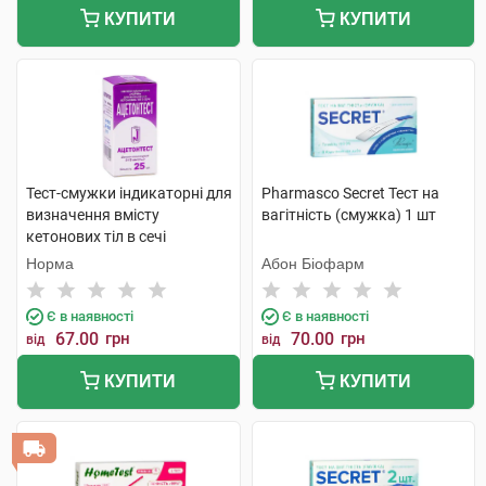
КУПИТИ
КУПИТИ
Тест-смужки індикаторні для
Pharmasco Secret Тест на
визначення вмісту
вагітність (смужка) 1 шт
кетонових тіл в сечі
Ацетонтест 25 шт
Норма
Абон Біофарм
Є в наявності
Є в наявності
67.00
грн
70.00
грн
від
від
КУПИТИ
КУПИТИ