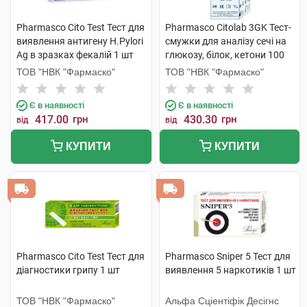
Pharmasco Cito Test Тест для
Pharmasco Citolab 3GK Тест-
виявлення антигену Н.Pylori
смужки для аналізу сечі на
Ag в зразках фекалій 1 шт
глюкозу, білок, кетони 100
шт
ТОВ "НВК "Фармаско"
ТОВ "НВК "Фармаско"
Є в наявності
Є в наявності
417.00
грн
430.30
грн
від
від
КУПИТИ
КУПИТИ
Pharmasco Cito Test Тест для
Pharmasco Sniper 5 Тест для
діагностики грипу 1 шт
виявлення 5 наркотиків 1 шт
ТОВ "НВК "Фармаско"
Альфа Сціентіфік Десігнс