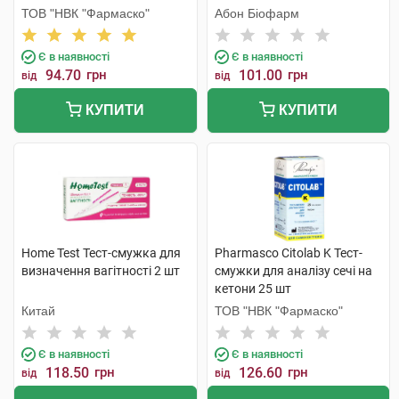
шт
ТОВ "НВК "Фармаско"
Абон Біофарм
Є в наявності
Є в наявності
94.70
грн
101.00
грн
від
від
КУПИТИ
КУПИТИ
Home Test Тест-смужка для
Pharmasco Citolab K Тест-
визначення вагітності 2 шт
смужки для аналізу сечі на
кетони 25 шт
Китай
ТОВ "НВК "Фармаско"
Є в наявності
Є в наявності
118.50
грн
126.60
грн
від
від