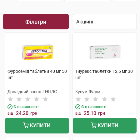
Фільтри
Фуросемід таблетки 40 мг 50
Тиурекс таблетки 12,5 мг 30
шт
шт
Дослідний завод ГНЦЛС
Кусум Фарм
Є в наявності
Є в наявності
24.20
грн
25.10
грн
від
від
КУПИТИ
КУПИТИ