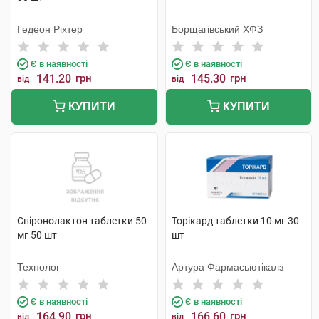
Гедеон Ріхтер
Борщагівський ХФЗ
Є в наявності
Є в наявності
141.20
грн
145.30
грн
від
від
КУПИТИ
КУПИТИ
Спіронолактон таблетки 50
Торікард таблетки 10 мг 30
мг 50 шт
шт
Технолог
Артура Фармасьютікалз
Є в наявності
Є в наявності
164.90
грн
166.60
грн
від
від