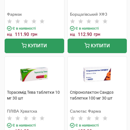
Фармак
Борщагівський ХФЗ
Є в наявності
Є в наявності
111.90
грн
112.90
грн
від
від
КУПИТИ
КУПИТИ
Торасемід Тева таблетки 10
Спіронолактон Сандоз
мг 30 шт
таблетки 100 мг 30 шт
ПЛІВА Хрватска
Салютас Фарма
Є в наявності
Є в наявності