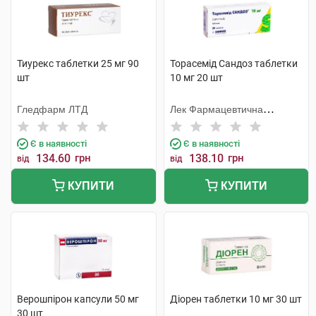
Тиурекс таблетки 25 мг 90
Торасемід Сандоз таблетки
шт
10 мг 20 шт
Гледфарм ЛТД
Лек Фармацевтична
компанія
Є в наявності
Є в наявності
134.60
грн
138.10
грн
від
від
КУПИТИ
КУПИТИ
Верошпірон капсули 50 мг
Діорен таблетки 10 мг 30 шт
30 шт