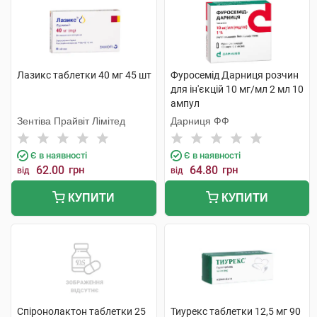
Лазикс таблетки 40 мг 45 шт
Фуросемід Дарниця розчин
для ін'єкцій 10 мг/мл 2 мл 10
ампул
Зентіва Прайвіт Лімітед
Дарниця ФФ
Є в наявності
Є в наявності
62.00
грн
64.80
грн
від
від
КУПИТИ
КУПИТИ
Спіронолактон таблетки 25
Тиурекс таблетки 12,5 мг 90