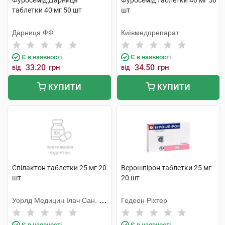
Фуросемід Дарниця
Фуросемід таблетки 40 мг 50
таблетки 40 мг 50 шт
шт
Дарниця ФФ
Київмедпрепарат
Є в наявності
Є в наявності
33.20
грн
34.50
грн
від
від
КУПИТИ
КУПИТИ
Спілактон таблетки 25 мг 20
Верошпірон таблетки 25 мг
шт
20 шт
Уорлд Медицин Ілач Сан. Ве
Гедеон Ріхтер
Тідж
Є в наявності
Є в наявності