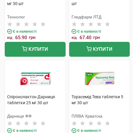
мг 30 шт
шт
Технолог
Гледфарм ЛТД
Є в наявності
Є в наявності
65.90
грн
67.40
грн
від
від
КУПИТИ
КУПИТИ
Спіронолактон Дарниця
Торасемід Тева таблетки 5
таблетки 25 мг 30 шт
мг 30 шт
Дарниця ФФ
ПЛІВА Хрватска
Є в наявності
Є в наявності