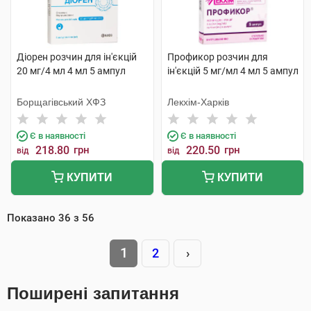
Діорен розчин для ін'єкцій
Профикор розчин для
20 мг/4 мл 4 мл 5 ампул
ін'єкцій 5 мг/мл 4 мл 5 ампул
Борщагівський ХФЗ
Лекхім-Харків
Є в наявності
Є в наявності
218.80
грн
220.50
грн
від
від
КУПИТИ
КУПИТИ
Показано
36
з
56
1
2
›
Поширені запитання