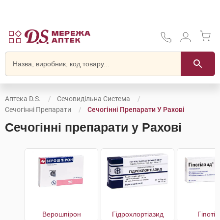
Аптека D.S.
Сечовидільна Система
Сечогінні Препарати
Сечогінні Препарати У Рахові
Сечогінні препарати у Рахові
Верошпірон
Гідрохлортіазид
Гіпоті