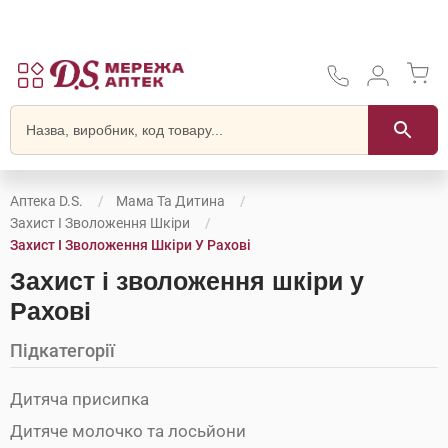
Аптека D.S.
Мама Та Дитина
Захист І Зволоження Шкіри
Захист І Зволоження Шкіри У Рахові
Захист і зволоження шкіри у
Рахові
Підкатегорії
Дитяча присипка
Дитяче молочко та лосьйони