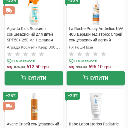
−30%
−30%
Agrado Kids Лосьйон
La Roche-Posay Anthelios UVA
сонцезахисний для дітей
400 Дермо-Педіатрікс Спрей
SPF50+ 250 мл 1 флакон
сонцезахисний легкий
дитячий SPF50+ 200 мл 1
Аградо Косметік Кейр 3000
Ля Рош-Позе
флакон
С.Л.У.
Є в наявності
Є в наявності
612.50
695.10
грн
грн
від
875.00
від
993.00
КУПИТИ
КУПИТИ
−25%
−20%
Avene Спрей сонцезахисний
Babe Laboratorios Pediatric