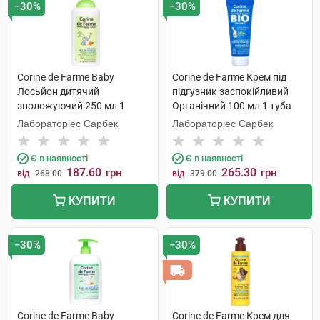
−30%
−30%
Corine de Farme Baby
Corine de Farme Крем під
Лосьйон дитячий
підгузник заспокійливий
зволожуючий 250 мл 1
Органічний 100 мл 1 туба
флакон
Лабораторіес Сарбек
Лабораторіес Сарбек
Є в наявності
Є в наявності
187.60
265.30
грн
грн
від
268.00
від
379.00
КУПИТИ
КУПИТИ
−30%
−30%
Corine de Farme Baby
Corine de Farme Крем для