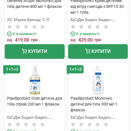
Denenes Atopic Молочко для
Paediprotect Крем дитячий
тіла дитяче 400 мл 1 флакон
від вітру і негоди з SPF15 30
мл 1 туба
АС Марка Брендс С.Л
БіСіДжі Баден-Баден
Косметікс Груп Гмбх
Є в наявності
Є в наявності
419.00
грн
425.00
грн
від
від
КУПИТИ
КУПИТИ
1+1=3
1+1=3
Paediprotect Олія дитяча для
Paediprotect Молочко
тіла спрей 200 мл 1 флакон
дитяче для тіла 300 мл 1
флакон
БіСіДжі Баден-Баден
БіСіДжі Баден-Баден
Косметікс Груп Гмбх
Косметікс Груп Гмбх