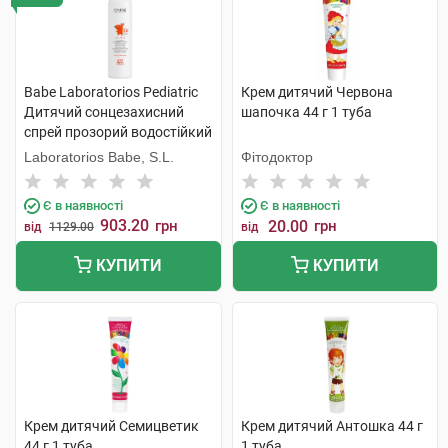
Babe Laboratorios Pediatric
Крем дитячий Червона
Дитячий сонцезахисний
шапочка 44 г 1 туба
спрей прозорий водостійкий
з матувальним ефектом
Laboratorios Babe, S.L.
Фітодоктор
SPF50+ 200 мл 1 флакон
Є в наявності
Є в наявності
903.20
грн
20.00
грн
від
1129.00
від
КУПИТИ
КУПИТИ
Крем дитячий Семицветик
Крем дитячий Антошка 44 г
44 г 1 туба
1 туба