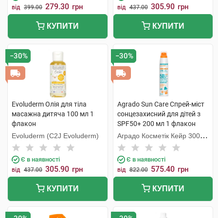
279.30
305.90
грн
грн
від
399.00
від
437.00
КУПИТИ
КУПИТИ
−30%
−30%
Evoluderm Олія для тіла
Agrado Sun Care Спрей-міст
масажна дитяча 100 мл 1
сонцезахисний для дітей з
флакон
SPF50+ 200 мл 1 флакон
Evoluderm (C2J Evoluderm)
Аградо Косметік Кейр 3000
С.Л.У.
Є в наявності
Є в наявності
305.90
575.40
грн
грн
від
437.00
від
822.00
КУПИТИ
КУПИТИ