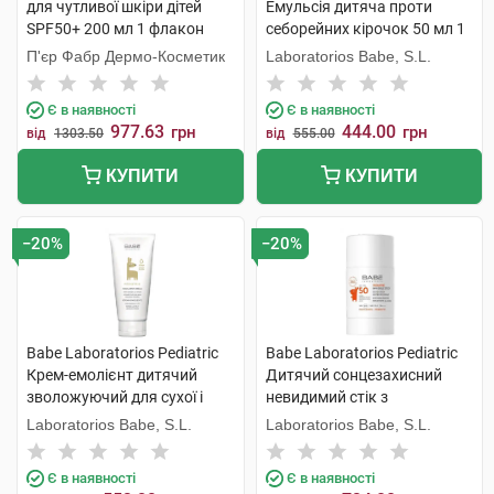
для чутливої шкіри дітей
Емульсія дитяча проти
SPF50+ 200 мл 1 флакон
себорейних кірочок 50 мл 1
туба
П'єр Фабр Дермо-Косметик
Laboratorios Babe, S.L.
Є в наявності
Є в наявності
977.63
444.00
грн
грн
від
1303.50
від
555.00
КУПИТИ
КУПИТИ
−20%
−20%
Babe Laboratorios Pediatric
Babe Laboratorios Pediatric
Крем-емолієнт дитячий
Дитячий сонцезахисний
зволожуючий для сухої і
невидимий стік з
атопічної шкіри 200 мл 1
пантенолом і пребіотиком
Laboratorios Babe, S.L.
Laboratorios Babe, S.L.
туба
SPF50 30 г 1 стік
Є в наявності
Є в наявності