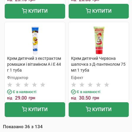
КУПИТИ
КУПИТИ
Крем дитячий з екстрактом
Крем дитячий Червона
ромашки і вітаміном А і Е 44
шапочка з Д-пантенолом 75
г 1 туба
мл 1 туба
Фітодоктор
Ефект
Є в наявності
Є в наявності
29.00
грн
30.50
грн
від
від
КУПИТИ
КУПИТИ
Показано
36
з
134