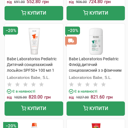
552.80
724.80
грн
грн
від
691.00
від
906.00
КУПИТИ
КУПИТИ
−20%
−20%
Babe Laboratorios Pediatric
Babe Laboratorios Pediatric
Дитячий сонцезахисний
Флюїд дитячий
лосьйон SPF50+ 100 мл 1
сонцезахисний з з фізичним
флакон
фільтром з пантенолом та
Laboratorios Babe, S.L.
Laboratorios Babe, S.L.
пребіотиком з SPF50 50 мл 1
флакон
Є в наявності
Є в наявності
820.00
821.60
грн
грн
від
1025.00
від
1027.00
КУПИТИ
КУПИТИ
−20%