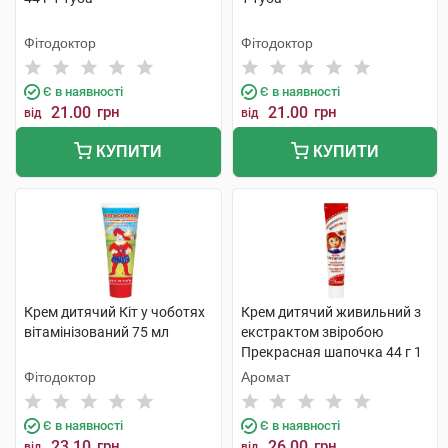
Фітодоктор
Фітодоктор
Є в наявності
Є в наявності
21.00
грн
21.00
грн
від
від
КУПИТИ
КУПИТИ
Крем дитячий Кіт у чоботях
Крем дитячий живильний з
вітамінізований 75 мл
екстрактом звіробою
Прекрасная шапочка 44 г 1
туба
Фітодоктор
Аромат
Є в наявності
Є в наявності
23.10
грн
26.00
грн
від
від