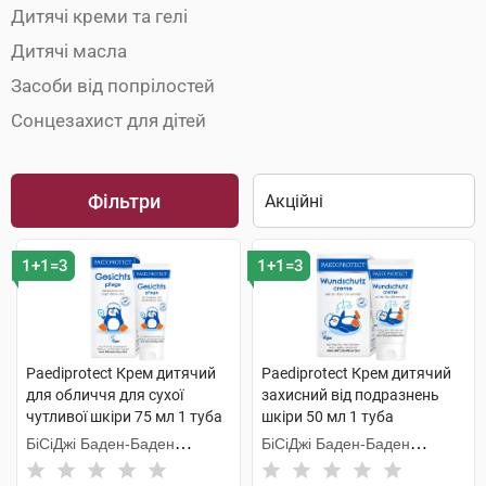
Дитячі креми та гелі
Дитячі масла
Засоби від попрілостей
Сонцезахист для дітей
Фільтри
1+1=3
1+1=3
Paediprotect Крем дитячий
Paediprotect Крем дитячий
для обличчя для сухої
захисний від подразнень
чутливої шкіри 75 мл 1 туба
шкіри 50 мл 1 туба
БіСіДжі Баден-Баден
БіСіДжі Баден-Баден
Косметікс Груп Гмбх
Косметікс Груп Гмбх