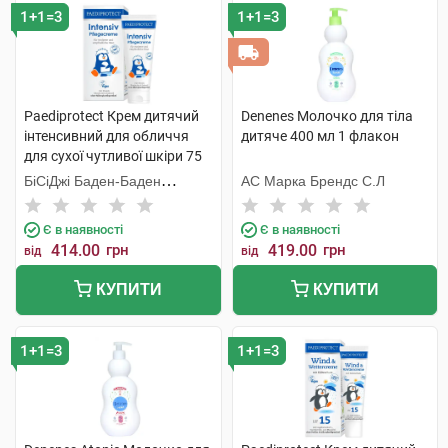
1+1=3
1+1=3
Paediprotect Крем дитячий
Denenes Молочко для тіла
інтенсивний для обличчя
дитяче 400 мл 1 флакон
для сухої чутливої шкіри 75
мл 1 туба
БіСіДжі Баден-Баден
АС Марка Брендс С.Л
Косметікс Груп Гмбх
Є в наявності
Є в наявності
414.00
грн
419.00
грн
від
від
КУПИТИ
КУПИТИ
1+1=3
1+1=3