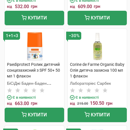
Є в наявності
Є в наявності
532.00
грн
609.00
грн
від
від
КУПИТИ
КУПИТИ
1+1=3
−30%
Paediprotect Ролик дитячий
Corine de Farme Organic Baby
cонцезахисний з SPF 50+ 50
Олія дитяча захисна 100 мл
мл 1 флакон
1 флакон
БіСіДжі Баден-Баден
Лабораторіес Сарбек
Косметікс Груп Гмбх
Є в наявності
Є в наявності
150.50
663.00
грн
грн
від
від
215.00
КУПИТИ
КУПИТИ