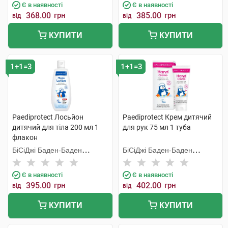
Є в наявності
Є в наявності
368.00
грн
385.00
грн
від
від
КУПИТИ
КУПИТИ
1+1=3
1+1=3
Paediprotect Лосьйон
Paediprotect Крем дитячий
дитячий для тіла 200 мл 1
для рук 75 мл 1 туба
флакон
БіСіДжі Баден-Баден
БіСіДжі Баден-Баден
Косметікс Груп Гмбх
Косметікс Груп Гмбх
Є в наявності
Є в наявності
395.00
грн
402.00
грн
від
від
КУПИТИ
КУПИТИ