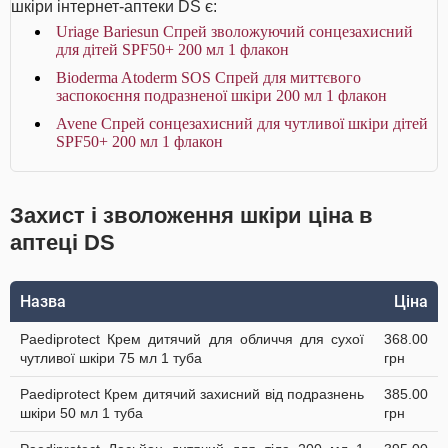
шкіри інтернет-аптеки DS є:
Uriage Bariesun Спрей зволожуючий сонцезахисний
для дітей SPF50+ 200 мл 1 флакон
Bioderma Atoderm SOS Спрей для миттєвого
заспокоєння подразненої шкіри 200 мл 1 флакон
Avene Спрей сонцезахисний для чутливої шкіри дітей
SPF50+ 200 мл 1 флакон
Захист і зволоження шкіри ціна в
аптеці DS
Назва
Ціна
Paediprotect Крем дитячий для обличчя для сухої
368.00
чутливої шкіри 75 мл 1 туба
грн
Paediprotect Крем дитячий захисний від подразнень
385.00
шкіри 50 мл 1 туба
грн