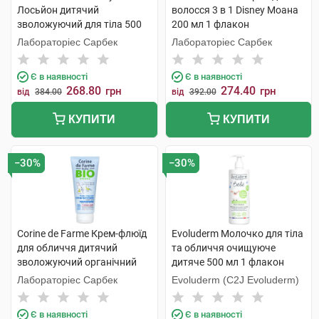
Лосьйон дитячий
волосся 3 в 1 Disney Моана
зволожуючий для тіла 500
200 мл 1 флакон
мл 1 флакон
Лабораторіес Сарбек
Лабораторіес Сарбек
Є в наявності
Є в наявності
268.80
274.40
грн
грн
від
384.00
від
392.00
КУПИТИ
КУПИТИ
−30%
−30%
Corine de Farme Крем-флюїд
Evoluderm Молочко для тіла
для обличчя дитячий
та обличчя очищуюче
зволожуючий органічний
дитяче 500 мл 1 флакон
100 мл 1 туба
Лабораторіес Сарбек
Evoluderm (C2J Evoluderm)
Є в наявності
Є в наявності