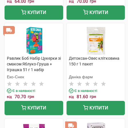
64.00
грн
70.00
грн
від
від
КУПИТИ
КУПИТИ
Равлик Боб Набір Цукерки зі
Детоксан-Овес клітковина
смаком Яблуко-Груша +
150 г 1 пакет
Іграшка 51 г 1 набір
Еко-Снек
Даніка фарм
Є в наявності
Є в наявності
70.70
грн
81.60
грн
від
від
КУПИТИ
КУПИТИ