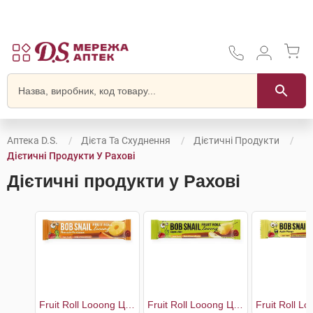
Аптека D.S.
Дієта Та Схуднення
Дієтичні Продукти
Дієтичні Продукти У Рахові
Дієтичні продукти у Рахові
Fruit Roll Looong Цукерки Хурма-Ананас
Fruit Roll Looong Цукерки Яблуко-груша