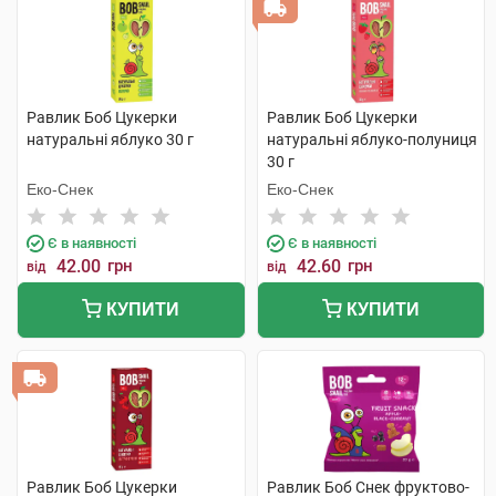
Равлик Боб Цукерки
Равлик Боб Цукерки
натуральні яблуко 30 г
натуральні яблуко-полуниця
30 г
Еко-Снек
Еко-Снек
Є в наявності
Є в наявності
42.00
грн
42.60
грн
від
від
КУПИТИ
КУПИТИ
Равлик Боб Цукерки
Равлик Боб Снек фруктово-