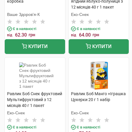
коробка
ягідний яблуко-полуниця з
12 місяців 40 г 1 пакет
Ваше Здоров'я-К
Еко-Снек
Є в наявності
Є в наявності
62.30
грн
64.00
грн
від
від
КУПИТИ
КУПИТИ
Равлик Боб Снек фруктовий
Равлик Боб Манго +Іграшка
Мультифруктовий з 12
Цукерки 20 г 1 набір
місяців 40 г 1 пакет
Еко-Снек
Еко-Снек
Є в наявності
Є в наявності