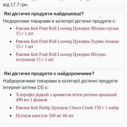
від 17.7 грн.
Які дієтичні продукти найдешевші?
Недорогими товарами в категорії дієтичні продукти є:
Равлик Боб Fruit Roll Looong Цукерки Яблуко-груша
15 г 1 шт
Равлик Боб Fruit Roll Looong Цукерки Хурма-Ананас
15 г 1 шт
Равлик Боб Fruit Roll Looong Цукерки Яблуко-
полуниця 15 г 1 шт
Які дієтичні продукти є найдорожчими?
Найдорожчими товарами в категорії дієтичні продукти
інтернет-аптеки DS є:
Хлорофіл рідкий з ароматом м'яти розчин оральний
490 мл 1 флакон
Равлик Боб Набір Цукерок Choco Crush 150 г 1 набір
Псіліум капсули 500 мг 60 шт