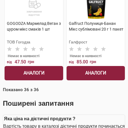
GOGODZA Мармелад Веган з
Galfruct Полуниця-Банан
цуром мікс смаків 1 шт
Мікс сублімовані 20 г 1 пакет
ТОВ Гогодза
Галфрост
Немає в наявності
Немає в наявності
47.50
грн
85.00
грн
від
від
АНАЛОГИ
АНАЛОГИ
Показано
36
з
36
Поширені запитання
Яка ціна на дієтичні продукти ?
Вартість товару в каталозі дієтичні продукти починається