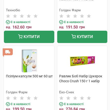
Технобіо
Голден Фарм
Є в наявності
Є в наявності
162.60
грн
191.50
грн
від
від
КУПИТИ
КУПИТИ
Псіліум капсули 500 мг 60 шт
Равлик Боб Набір Цукерок
Choco Crush 150 г 1 набір
Голден Фарм
Еко-Снек
Є в наявності
Є в наявності
199.50
грн
276.84
грн
від
від