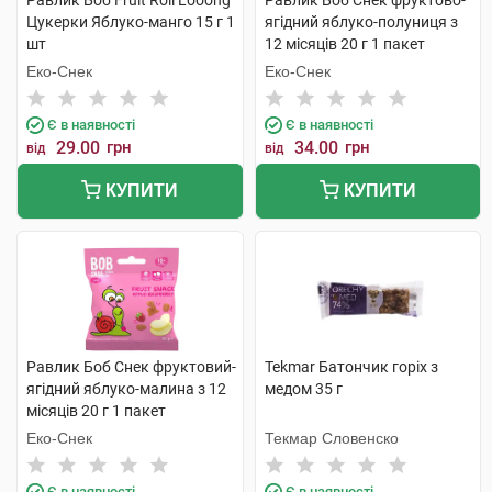
Равлик Боб Fruit Roll Looong
Равлик Боб Снек фруктово-
Цукерки Яблуко-манго 15 г 1
ягідний яблуко-полуниця з
шт
12 місяців 20 г 1 пакет
Еко-Снек
Еко-Снек
Є в наявності
Є в наявності
29.00
грн
34.00
грн
від
від
КУПИТИ
КУПИТИ
Равлик Боб Снек фруктовий-
Tekmar Батончик горіх з
ягідний яблуко-малина з 12
медом 35 г
місяців 20 г 1 пакет
Еко-Снек
Текмар Словенско
Є в наявності
Є в наявності