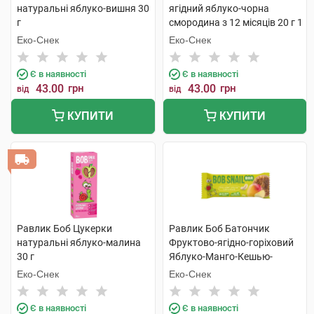
натуральні яблуко-вишня 30
ягідний яблуко-чорна
г
смородина з 12 місяців 20 г 1
пакет
Еко-Снек
Еко-Снек
Є в наявності
Є в наявності
43.00
грн
43.00
грн
від
від
КУПИТИ
КУПИТИ
Равлик Боб Цукерки
Равлик Боб Батончик
натуральні яблуко-малина
Фруктово-ягідно-горіховий
30 г
Яблуко-Манго-Кешью-
Криспи Кіноа 35 г 1 шт
Еко-Снек
Еко-Снек
Є в наявності
Є в наявності