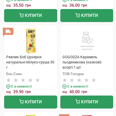
35.50
грн
36.00
грн
від
від
КУПИТИ
КУПИТИ
Равлик Боб Цукерки
GOGODZA Карамель
натуральні яблуко-груша 30
льодяникова (казкові)
г
асорті 1 шт
Еко-Снек
ТОВ Гогодза
Є в наявності
Є в наявності
39.90
грн
40.00
грн
від
від
КУПИТИ
КУПИТИ