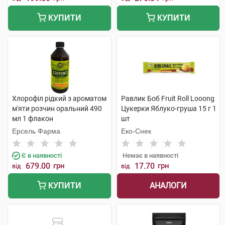
КУПИТИ
КУПИТИ
Хлорофіл рідкий з ароматом
Равлик Боб Fruit Roll Looong
м'яти розчин оральний 490
Цукерки Яблуко-груша 15 г 1
мл 1 флакон
шт
Ерсель Фарма
Еко-Снек
Є в наявності
Немає в наявності
679.00
грн
17.70
грн
від
від
АНАЛОГИ
КУПИТИ