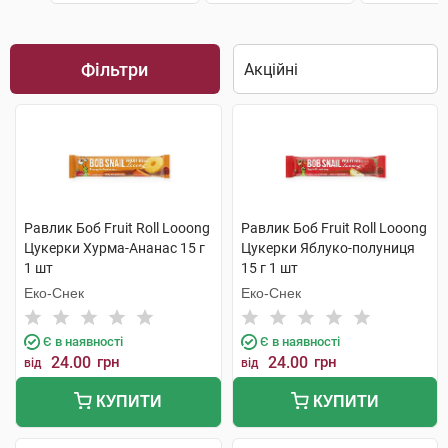
Фільтри
Равлик Боб Fruit Roll Looong
Равлик Боб Fruit Roll Looong
Цукерки Хурма-Ананас 15 г
Цукерки Яблуко-полуниця
1 шт
15 г 1 шт
Еко-Снек
Еко-Снек
Є в наявності
Є в наявності
24.00
грн
24.00
грн
від
від
КУПИТИ
КУПИТИ