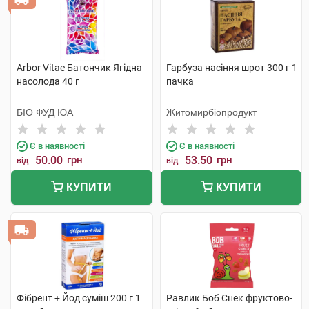
Arbor Vitae Батончик Ягідна
Гарбуза насіння шрот 300 г 1
насолода 40 г
пачка
БІО ФУД ЮА
Житомирбіопродукт
Є в наявності
Є в наявності
50.00
грн
53.50
грн
від
від
КУПИТИ
КУПИТИ
Фібрент + Йод суміш 200 г 1
Равлик Боб Снек фруктово-