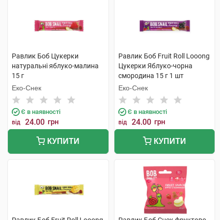
Равлик Боб Цукерки
Равлик Боб Fruit Roll Looong
натуральні яблуко-малина
Цукерки Яблуко-чорна
15 г
смородина 15 г 1 шт
Еко-Снек
Еко-Снек
Є в наявності
Є в наявності
24.00
грн
24.00
грн
від
від
КУПИТИ
КУПИТИ