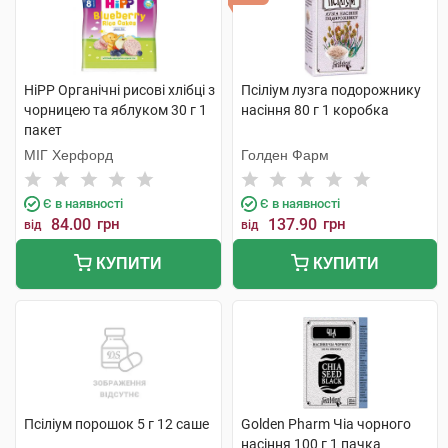
HiPP Органічні рисові хлібці з
Псіліум лузга подорожнику
чорницею та яблуком 30 г 1
насіння 80 г 1 коробка
пакет
МІГ Херфорд
Голден Фарм
Є в наявності
Є в наявності
84.00
грн
137.90
грн
від
від
КУПИТИ
КУПИТИ
Псіліум порошок 5 г 12 саше
Golden Pharm Чіа чорного
насіння 100 г 1 пачка