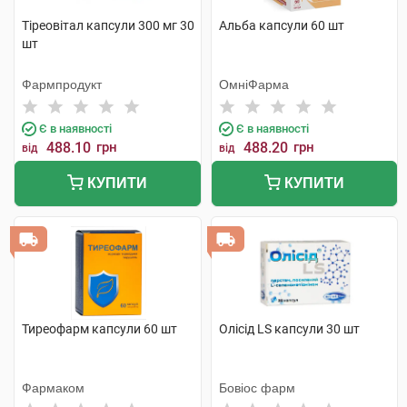
Тіреовітал капсули 300 мг 30
Альба капсули 60 шт
шт
Фармпродукт
ОмніФарма
Є в наявності
Є в наявності
488.10
грн
488.20
грн
від
від
КУПИТИ
КУПИТИ
Тиреофарм капсули 60 шт
Олісід LS капсули 30 шт
Фармаком
Бовіос фарм