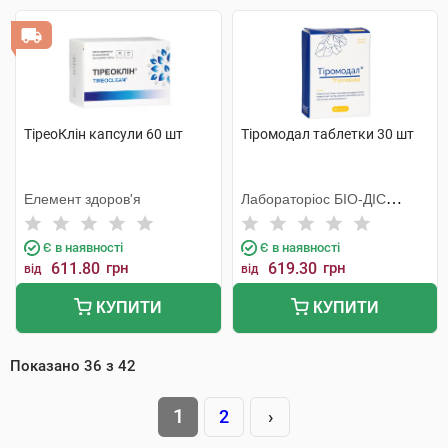
ТіреоКлін капсули 60 шт
Тіромодал таблетки 30 шт
Елемент здоров'я
Лабораторiос БIО-ДIС
Еспанія
Є в наявності
Є в наявності
611.80
грн
619.30
грн
від
від
КУПИТИ
КУПИТИ
Показано
36
з
42
1
2
›