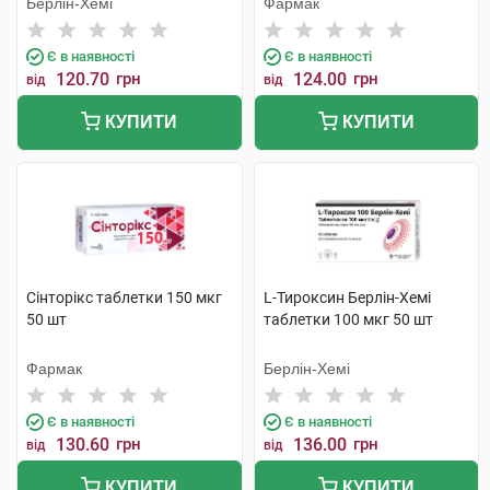
Берлін-Хемі
Фармак
Є в наявності
Є в наявності
120.70
грн
124.00
грн
від
від
КУПИТИ
КУПИТИ
Сінторікс таблетки 150 мкг
L-Тироксин Берлін-Хемі
50 шт
таблетки 100 мкг 50 шт
Фармак
Берлін-Хемі
Є в наявності
Є в наявності
130.60
грн
136.00
грн
від
від
КУПИТИ
КУПИТИ