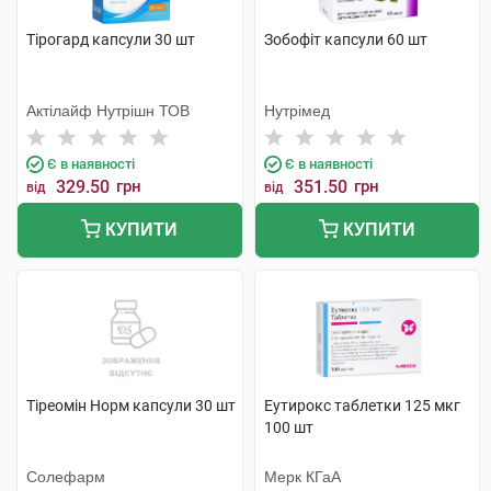
Тірогард капсули 30 шт
Зобофіт капсули 60 шт
Актілайф Нутрішн ТОВ
Нутрімед
Є в наявності
Є в наявності
329.50
грн
351.50
грн
від
від
КУПИТИ
КУПИТИ
Тіреомін Норм капсули 30 шт
Еутирокс таблетки 125 мкг
100 шт
Солефарм
Мерк КГаА