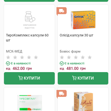
ТироКомплекс капсули 60
Олісід капсули 30 шт
шт
МСК-МЕД
Бовіос фарм
Є в наявності
Є в наявності
462.00
грн
481.00
грн
від
від
КУПИТИ
КУПИТИ