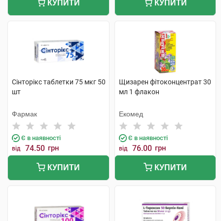
КУПИТИ
КУПИТИ
Сінторікс таблетки 75 мкг 50
Щизарен фітоконцентрат 30
шт
мл 1 флакон
Фармак
Екомед
Є в наявності
Є в наявності
74.50
грн
76.00
грн
від
від
КУПИТИ
КУПИТИ