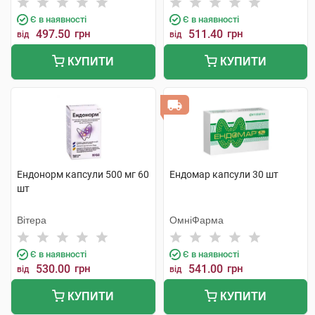
Є в наявності
Є в наявності
497.50
грн
511.40
грн
від
від
КУПИТИ
КУПИТИ
Ендонорм капсули 500 мг 60
Ендомар капсули 30 шт
шт
Вітера
ОмніФарма
Є в наявності
Є в наявності
530.00
грн
541.00
грн
від
від
КУПИТИ
КУПИТИ