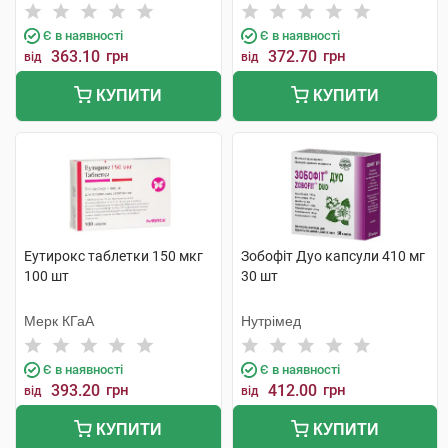
Є в наявності
Є в наявності
363.10
грн
372.70
грн
від
від
КУПИТИ
КУПИТИ
Еутирокс таблетки 150 мкг
Зобофіт Дуо капсули 410 мг
100 шт
30 шт
Мерк КГаА
Нутрімед
Є в наявності
Є в наявності
393.20
грн
412.00
грн
від
від
КУПИТИ
КУПИТИ