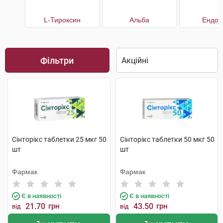
L-Тироксин
Альба
Ендом
Фільтри
Сінторікс таблетки 25 мкг 50
Сінторікс таблетки 50 мкг 50
шт
шт
Фармак
Фармак
Є в наявності
Є в наявності
21.70
грн
43.50
грн
від
від