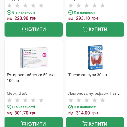
Є в наявності
Є в наявності
223.90
грн
293.10
грн
від
від
КУПИТИ
КУПИТИ
Еутирокс таблетки 50 мкг
Тіреос капсули 30 шт
100 шт
Мерк КГаА
Лактонова нутріфарм Пвт
Лтд
Є в наявності
Є в наявності
301.70
грн
314.00
грн
від
від
КУПИТИ
КУПИТИ