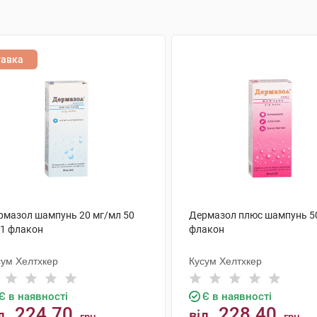
тавка
рмазол шампунь 20 мг/мл 50
Дермазол плюс шампунь 50
 1 флакон
флакон
сум Хелтхкер
Кусум Хелтхкер
Є в наявності
Є в наявності
224.70
228.40
д
від