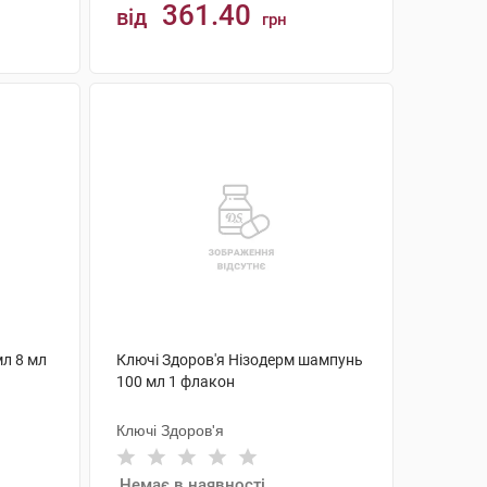
361.40
від
грн
КУПИТИ
л 8 мл
Ключі Здоров'я Нізодерм шампунь
100 мл 1 флакон
Ключі Здоров'я
Немає в наявності