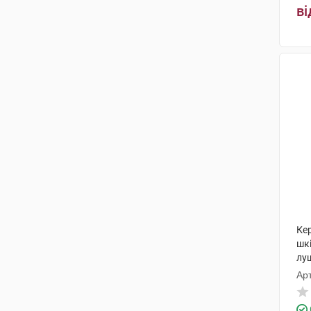
ві
Ке
шк
лу
Арт
КМ