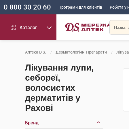
0 800 30 20 60
Програми для клієнтів
Робота у 
Каталог
Аптека D.S.
Дерматологічні Препарати
Лікува
Лікування лупи,
себореї,
волосистих
дерматитів у
Рахові
Бренд