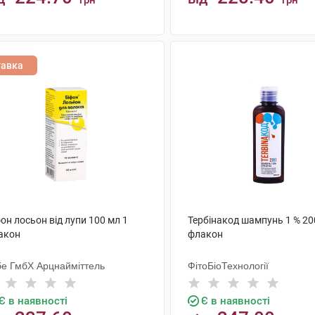
грн
грн
КУПИТИ
КУПИТИ
тавка
он лосьон від лупи 100 мл 1
Тербінакод шампунь 1 % 20
акон
флакон
бе ГмбХ Арцнайміттель
ФітоБіоТехнології
Є в наявності
Є в наявності