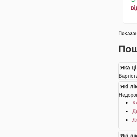
ві
Показа
Пош
Яка ц
Вартіст
Які л
Недорог
Кл
Д
Д
Які л