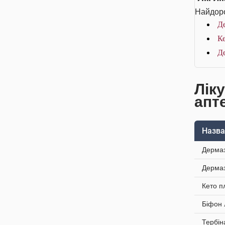
Найдоро
Де
К
Д
Лік
апт
Назва
Дермаз
Дермаз
Кето п
Біфон 
Тербін