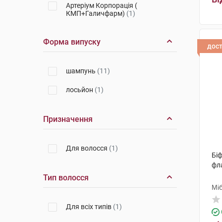
Артеріум Корпорація (
КМП+Галичфарм)
(1)
Форма випуску
дос
шампунь
(11)
лосьйон
(1)
Призначення
Для волосся
(1)
Біф
фл
Тип волосся
Мі
Для всіх типів
(1)