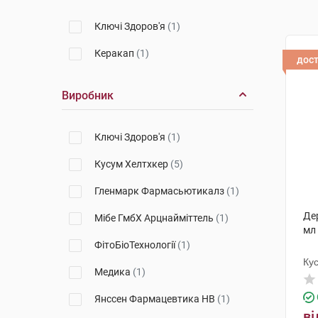
Ключі Здоров'я
(1)
Керакап
(1)
дос
Виробник
Ключі Здоров'я
(1)
Кусум Хелтхкер
(5)
Гленмарк Фармасьютикалз
(1)
Де
Мібе ГмбХ Арцнайміттель
(1)
мл
ФітоБіоТехнології
(1)
Ку
Медика
(1)
Янссен Фармацевтика НВ
(1)
ві