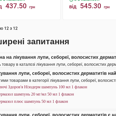
437.50
545.30
д
від
грн
грн
КУПИТИ
КУПИТИ
но
12
з
12
ирені запитання
іна на лікування лупи, себореї, волосистих дермат
ь товару в каталозі лікування лупи, себореї, волосистих дерм
ікування лупи, себореї, волосистих дерматитів н
ими товарами в категорії лікування лупи, себореї, волосист
ючі Здоров'я Нізодерм шампунь 100 мл 1 флакон
ермазол шампунь 20 мг/мл 50 мл 1 флакон
ермазол плюс шампунь 50 мл 1 флакон
ікування лупи, себореї, волосистих дерматитів є