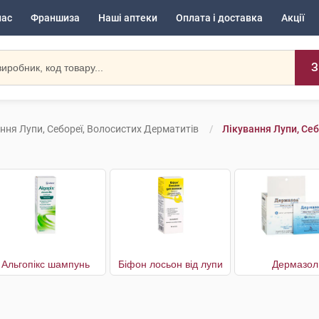
нас
Франшиза
Наші аптеки
Оплата і доставка
Акції
З
ння Лупи, Себореї, Волосистих Дерматитів
Лікування Лупи, Себ
Альгопікс шампунь
Біфон лосьон від лупи
Дермазол