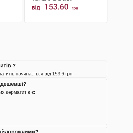
153.60
від
грн
АНАЛОГИ
итів ?
атитів починається від 153.6 грн.
айдешевші?
их дерматитів є:
 найдорожчими?