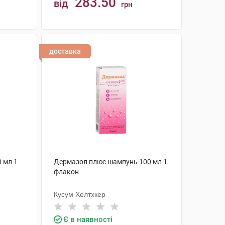
283.50
від
грн
КУПИТИ
доставка
0 мл 1
Дермазол плюс шампунь 100 мл 1
флакон
Кусум Хелтхкер
Є в наявності