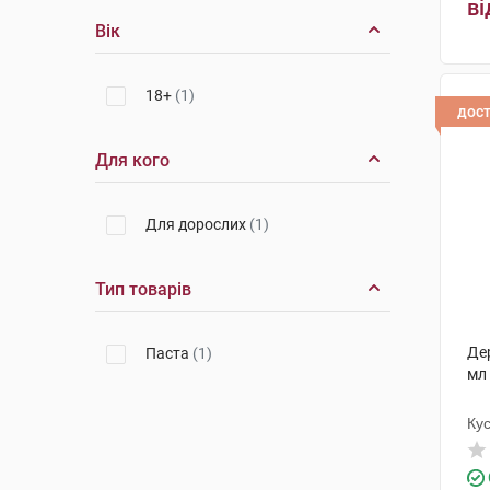
ві
Вік
18+
(1)
дос
Для кого
Для дорослих
(1)
Тип товарів
Де
Паста
(1)
мл
Ку