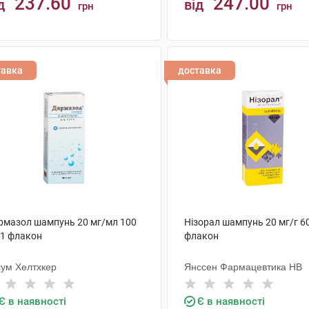
237.60
247.00
д
від
грн
грн
КУПИТИ
КУПИТИ
тавка
доставка
рмазол шампунь 20 мг/мл 100
Нізорал шампунь 20 мг/г 6
 1 флакон
флакон
сум Хелтхкер
Янссен Фармацевтика НВ
Є в наявності
Є в наявності