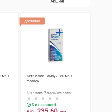
доставка
 мл 1
Кето плюс шампунь 60 мл 1
флакон
Гленмарк Фармасьютикалз
Є в наявності
235.60
від