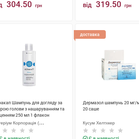
304.50
319.50
д
від
грн
грн
КУПИТИ
КУПИТИ
доставка
ракап Шампунь для догляду за
Дермазол шампунь 20 мг/м
ірою голови з нашаруванням та
20 саше
щенням 250 мл 1 флакон
еріум Корпорація (
Кусум Хелтхкер
П+Галичфарм)
Є в наявності
Є в наявності