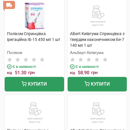
Поліком Спринцівка
Albert Київгума Спринцівка з
іригаційна ІБ-15 450 мл 1 шт
твердим наконечником Бе-7
140 мл 1 шт
Поліком
Альберт-Київгума
Є в наявності
Є в наявності
51.30
грн
58.90
грн
від
від
КУПИТИ
КУПИТИ