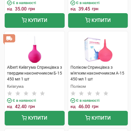
Є в наявності
Є в наявності
35.00
грн
39.45
грн
від
від
КУПИТИ
КУПИТИ
Albert Київгума Спринцівка з
Поліком Спринцівка з
твердим наконечником Б-15
м'ягким наконечником А-15
450 мл 1 шт
450 мл 1 шт
Київгума
Поліком
Є в наявності
Є в наявності
42.40
грн
46.00
грн
від
від
КУПИТИ
КУПИТИ