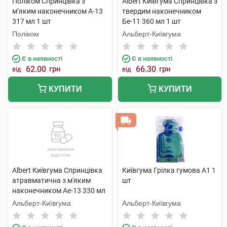
Поліком Спринцівка з
Albert Київгума Спринцівка з
м’яким наконечником А-13
твердим наконечником
317 мл 1 шт
Бе-11 360 мл 1 шт
Поліком
Альберт-Київгума
Є в наявності
Є в наявності
62.00
грн
66.30
грн
від
від
КУПИТИ
КУПИТИ
Albert Київгума Спринцівка
Київгума Грілка гумова А1 1
атравматична з м'яким
шт
наконечником Ае-13 330 мл
1 шт
Альберт-Київгума
Альберт-Київгума