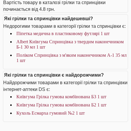
Вартість товару в каталозі грілки та спринцівки
починається від 4.8 грн.
Які грілки та спринцівки найдешевші?
Недорогими товарами в категорії грілки та спринцівки є:
Піпетка медична в пластиковому футлярі 1 шт
Albert Київгума Спринцівка з твердим наконечником
Б-1 30 мл 1 шт
Поліком Спринцівка з м'яким наконечником А-1 35 мл
1 шт
Які грілки та спринцівки є найдорожчими?
Найдорожчими товарами в категорії грілки та спринцівки
інтернет-аптеки DS є:
Київгума Грілка гумова комбінована Б3 1 шт
Київгума Грілка гумова комбінована Б2 1 шт
Кухоль Есмарха гумовий №2 1 шт