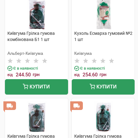
Київгума Грілка гумова
Кухоль Есмарха гумовий №2
комбінована Б1 1 шт
1 шт
Альберт-Київгума
Київгума
Є в наявності
Є в наявності
244.50
грн
254.60
грн
від
від
КУПИТИ
КУПИТИ
Київгума Грілка гумова
Київгума Грілка гумова