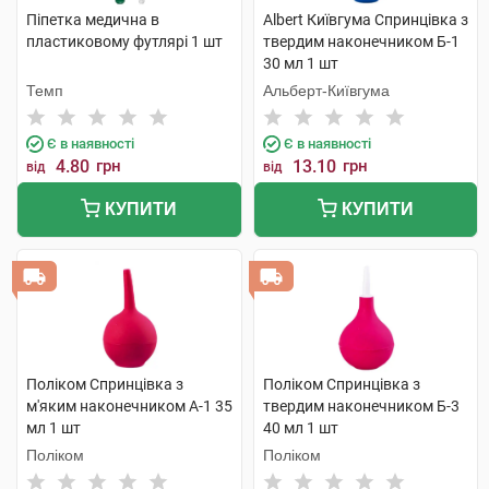
Піпетка медична в
Albert Київгума Спринцівка з
пластиковому футлярі 1 шт
твердим наконечником Б-1
30 мл 1 шт
Темп
Альберт-Київгума
Є в наявності
Є в наявності
4.80
грн
13.10
грн
від
від
КУПИТИ
КУПИТИ
Поліком Спринцівка з
Поліком Спринцівка з
м'яким наконечником А-1 35
твердим наконечником Б-3
мл 1 шт
40 мл 1 шт
Поліком
Поліком