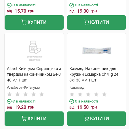
Є в наявності
Є в наявності
15.70
грн
19.00
грн
від
від
КУПИТИ
КУПИТИ
Albert Київгума Спринцівка з
Каммед Наконечник для
твердим наконечником Бе-3
кружки Есмарха Ch/Fg 24
40 мл 1 шт
8x130 мм 1 шт
Альберт-Київгума
Каммед
Є в наявності
Є в наявності
19.20
грн
19.50
грн
від
від
КУПИТИ
КУПИТИ