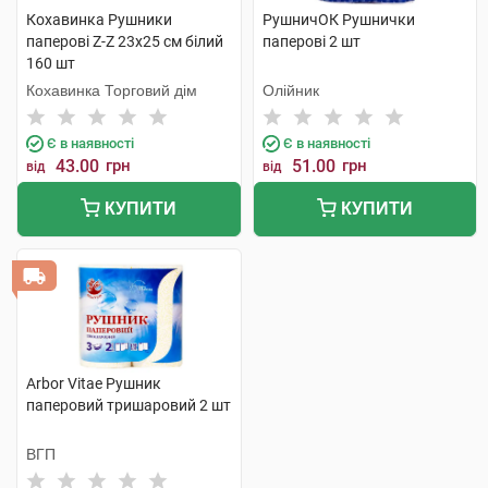
Кохавинка Рушники
РушничОК Рушнички
паперові Z-Z 23х25 см білий
паперові 2 шт
160 шт
Кохавинка Торговий дім
Олійник
Є в наявності
Є в наявності
43.00
грн
51.00
грн
від
від
КУПИТИ
КУПИТИ
Arbor Vitae Рушник
паперовий тришаровий 2 шт
ВГП