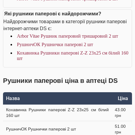
Які рушники паперові є найдорожчими?
Найдорожчими товарами в категорії рушники паперові
інтернет-аптеки DS є:
Arbor Vitae Рушник паперовий тришаровий 2 шт
РушничОК Рушнички паперові 2 шт
Кохавинка Рушники паперові Z-Z 23х25 см білий 160
шт
Рушники паперові ціна в аптеці DS
Назва
Ціна
Кохавинка Рушники паперові Z-Z 23х25 см білий
43.00
160 шт
грн
51.00
РушничОК Рушнички паперові 2 шт
грн