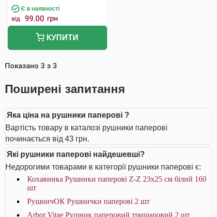
Є в наявності
99.00
грн
від
КУПИТИ
Показано
3
з
3
Поширені запитання
Яка ціна на рушники паперові ?
Вартість товару в каталозі рушники паперові
починається від 43 грн.
Які рушники паперові найдешевші?
Недорогими товарами в категорії рушники паперові є:
Кохавинка Рушники паперові Z-Z 23х25 см білий 160
шт
РушничОК Рушнички паперові 2 шт
Arbor Vitae Рушник паперовий тришаровий 2 шт