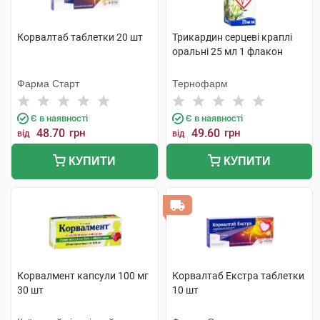
Корвалтаб таблетки 20 шт
Трикардин серцеві краплі
оральні 25 мл 1 флакон
Фарма Старт
Тернофарм
Є в наявності
Є в наявності
48.70
грн
49.60
грн
від
від
КУПИТИ
КУПИТИ
Корвалмент капсули 100 мг
Корвалтаб Екстра таблетки
30 шт
10 шт