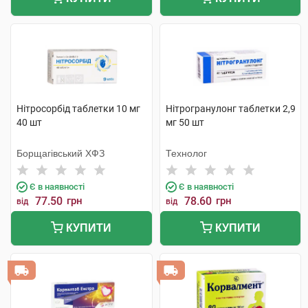
Нітросорбід таблетки 10 мг
Нітрогранулонг таблетки 2,9
40 шт
мг 50 шт
Борщагівський ХФЗ
Технолог
Є в наявності
Є в наявності
77.50
грн
78.60
грн
від
від
КУПИТИ
КУПИТИ