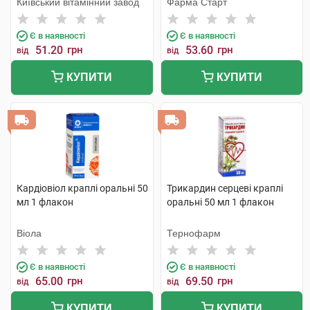
Київський вітамінний завод
Фарма Старт
Є в наявності
Є в наявності
51.20
грн
53.60
грн
від
від
КУПИТИ
КУПИТИ
Кардіовіол краплі оральні 50
Трикардин серцеві краплі
мл 1 флакон
оральні 50 мл 1 флакон
Віола
Тернофарм
Є в наявності
Є в наявності
65.00
грн
69.50
грн
від
від
КУПИТИ
КУПИТИ