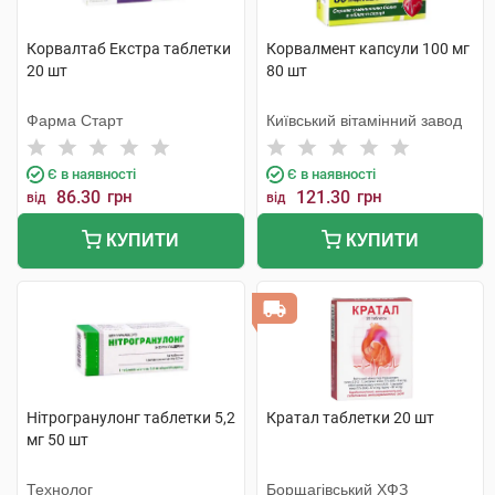
Корвалтаб Екстра таблетки
Корвалмент капсули 100 мг
20 шт
80 шт
Фарма Старт
Київський вітамінний завод
Є в наявності
Є в наявності
86.30
грн
121.30
грн
від
від
КУПИТИ
КУПИТИ
Нітрогранулонг таблетки 5,2
Кратал таблетки 20 шт
мг 50 шт
Технолог
Борщагівський ХФЗ