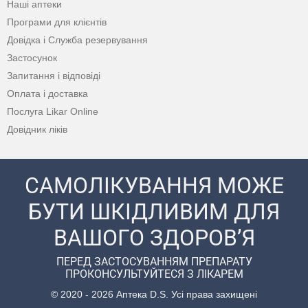
Наші аптеки
Програми для клієнтів
Довідка і Служба резервування
Застосунок
Запитання і відповіді
Оплата і доставка
Послуга Likar Online
Довідник ліків
САМОЛІКУВАННЯ МОЖЕ
БУТИ ШКІДЛИВИМ ДЛЯ
ВАШОГО ЗДОРОВ’Я
ПЕРЕД ЗАСТОСУВАННЯМ ПРЕПАРАТУ
ПРОКОНСУЛЬТУЙТЕСЯ З ЛІКАРЕМ
© 2020 - 2026 Аптека D.S. Усі права захищені