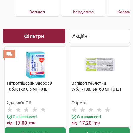
Валідол
Кардіовіол
Корвал
Фільтри
Нітрогліцерин Здоров'я
Валідол таблетки
таблетки 0,5 мг 40 шт
сублінгвальні 60 мг 10 шт
Здоров'я ФК
Фармак
Є в наявності
Є в наявності
17.00
грн
17.20
грн
від
від