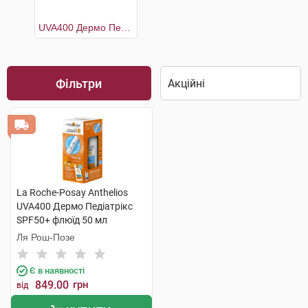
UVA400 Дермо Педіатрікс SPF50+ флюїд 50 мл +Термальна вода 50 мл
Фільтри
La Roche-Posay Anthelios
UVA400 Дермо Педіатрікс
SPF50+ флюїд 50 мл
+Термальна вода 50 мл 1
Ля Рош-Позе
набір
Є в наявності
849.00
грн
від