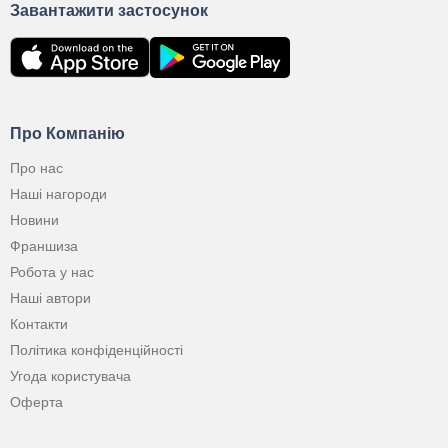
Завантажити застосунок
Про Компанію
Про нас
Наші нагороди
Новини
Франшиза
Робота у нас
Наші автори
Контакти
Політика конфіденційності
Угода користувача
Оферта